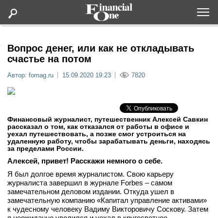
Оформить подписку
Вопрос денег, или как не откладывать
счастье на потом
Статьи
Автор: fomag.ru
15.09.2020 19:23
7820
Дайджесты
Финансовый журналист, путешественник Алексей Савкин
Lifestyle
рассказал о том, как отказался от работы в офисе и
уехал путешествовать, а позже смог устроиться на
удаленную работу, чтобы зарабатывать деньги, находясь
Мероприятия
за пределами России.
Алексей, привет! Расскажи немного о себе.
Новости
Я был долгое время журналистом. Свою карьеру
журналиста завершил в журнале Forbes – самом
замечательном деловом издании. Откуда ушел в
Интервью
замечательную компанию «Капитал управление активами»
к чудесному человеку Вадиму Викторовичу Соскову. Затем
я неожиданно уволился и уехал в кругосветное