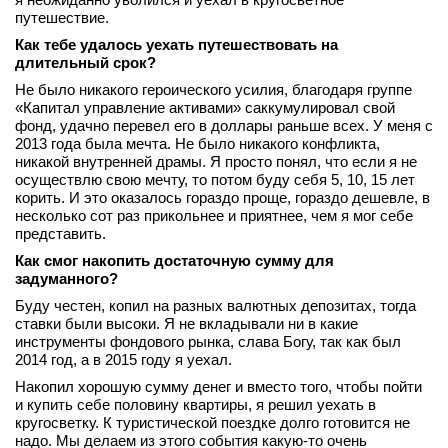
путешествие.
вконтакте
телеграм
Как тебе удалось уехать путешествовать на
длительный срок?
Стать автором
Не было никакого героического усилия, благодаря группе
«Капитал управление активами» саккумулировал свой
Вход
фонд, удачно перевел его в доллары раньше всех. У меня с
2013 года была мечта. Не было никакого конфликта,
никакой внутренней драмы. Я просто понял, что если я не
осуществлю свою мечту, то потом буду себя 5, 10, 15 лет
корить. И это оказалось гораздо проще, гораздо дешевле, в
несколько сот раз прикольнее и приятнее, чем я мог себе
представить.
Как смог накопить достаточную сумму для
задуманного?
Буду честен, копил на разных валютных депозитах, тогда
ставки были высоки. Я не вкладывали ни в какие
инструменты фондового рынка, слава Богу, так как был
2014 год, а в 2015 году я уехал.
Накопил хорошую сумму денег и вместо того, чтобы пойти
и купить себе половину квартиры, я решил уехать в
кругосветку. К туристической поездке долго готовится не
надо. Мы делаем из этого события какую-то очень