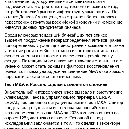
в последние годы крупнейшими сегментами стали
недвижимость и строительство, технологический сектор,
потребительский рынок и инфраструктурные активы. По
оценке Дениса Суровцева, это отражает более широкую
перестройку структуры российской экономики и изменение
инвестиционных приоритетов бизнеса.
Среди ключевых тенденций ближайших лет спикер
выделил продолжение перераспределения активов, ранее
приобретенных у уходящих иностранных компаний, а также
усиление роли семейных офисов и частного капитала на
фоне снижения активности классических private equity-
фондов. Потенциальное снижение ключевой ставки, по его
мнению, может стать одним из факторов восстановления
рынка, хотя международное направление M&A в обозримой
перспективе останется ограниченным.
Tech M&A в России: сделки становятся сложнее
Значительный интерес участников вызвало и выступление
Александра Панова, управляющего партнера VERBA
LEGAL, посвященное ситуации на рынке Tech M&A. Спикер
представил результаты исследования российского
технологического рынка M&A за 2025 год, основанного на
опросе 125 участников отрасли. Основной вывод
исследования заключается в том, что сделки в IT-секторе
становятся заметно сложнее как с точки зрения