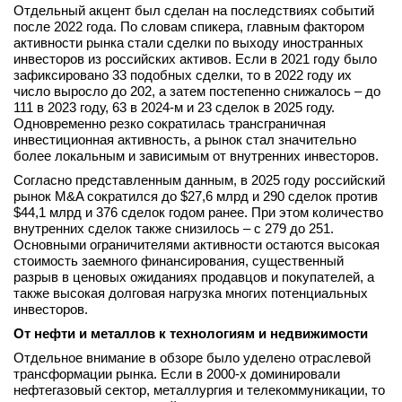
Отдельный акцент был сделан на последствиях событий
после 2022 года. По словам спикера, главным фактором
активности рынка стали сделки по выходу иностранных
инвесторов из российских активов. Если в 2021 году было
зафиксировано 33 подобных сделки, то в 2022 году их
число выросло до 202, а затем постепенно снижалось – до
111 в 2023 году, 63 в 2024-м и 23 сделок в 2025 году.
Одновременно резко сократилась трансграничная
инвестиционная активность, а рынок стал значительно
более локальным и зависимым от внутренних инвесторов.
Согласно представленным данным, в 2025 году российский
рынок M&A сократился до $27,6 млрд и 290 сделок против
$44,1 млрд и 376 сделок годом ранее. При этом количество
внутренних сделок также снизилось – с 279 до 251.
Основными ограничителями активности остаются высокая
стоимость заемного финансирования, существенный
разрыв в ценовых ожиданиях продавцов и покупателей, а
также высокая долговая нагрузка многих потенциальных
инвесторов.
От нефти и металлов к технологиям и недвижимости
Отдельное внимание в обзоре было уделено отраслевой
трансформации рынка. Если в 2000-х доминировали
нефтегазовый сектор, металлургия и телекоммуникации, то