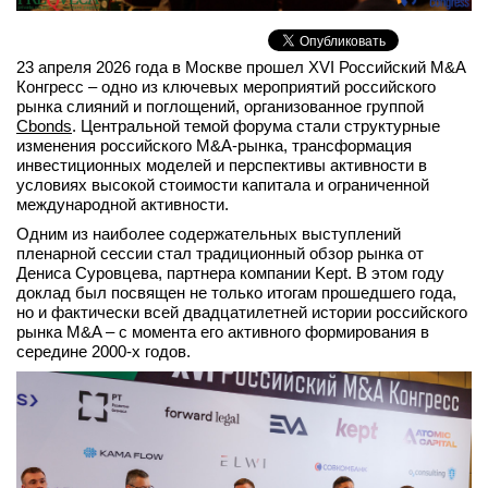
вконтакте
телеграм
23 апреля 2026 года в Москве прошел XVI Российский M&A
Конгресс – одно из ключевых мероприятий российского
Стать автором
рынка слияний и поглощений, организованное группой
Cbonds
. Центральной темой форума стали структурные
Вход
изменения российского M&A-рынка, трансформация
инвестиционных моделей и перспективы активности в
условиях высокой стоимости капитала и ограниченной
международной активности.
Одним из наиболее содержательных выступлений
пленарной сессии стал традиционный обзор рынка от
Дениса Суровцева, партнера компании Kept. В этом году
доклад был посвящен не только итогам прошедшего года,
но и фактически всей двадцатилетней истории российского
рынка M&A – с момента его активного формирования в
середине 2000-х годов.