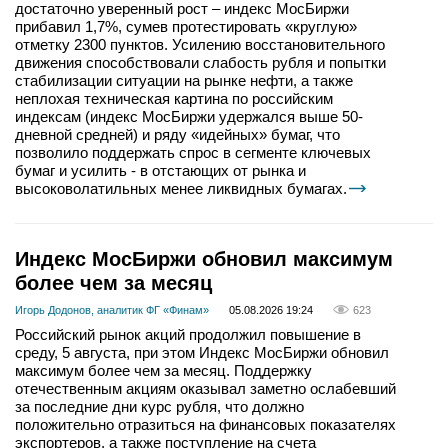
достаточно уверенный рост – индекс МосБиржи
прибавил 1,7%, сумев протестировать «круглую»
отметку 2300 пунктов. Усилению восстановительного
движения способствовали слабость рубля и попытки
стабилизации ситуации на рынке нефти, а также
неплохая техническая картина по российским
индексам (индекс МосБиржи удержался выше 50-
дневной средней) и ряду «идейных» бумаг, что
позволило поддержать спрос в сегменте ключевых
бумаг и усилить - в отстающих от рынка и
высоковолатильных менее ликвидных бумагах.
Индекс МосБиржи обновил максимум
более чем за месяц
Игорь Додонов, аналитик ФГ «Финам»
05.08.2026 19:24
623
Российский рынок акций продолжил повышение в
среду, 5 августа, при этом Индекс МосБиржи обновил
максимум более чем за месяц. Поддержку
отечественным акциям оказывал заметно ослабевший
за последние дни курс рубля, что должно
положительно отразиться на финансовых показателях
экспортеров, а также поступление на счета