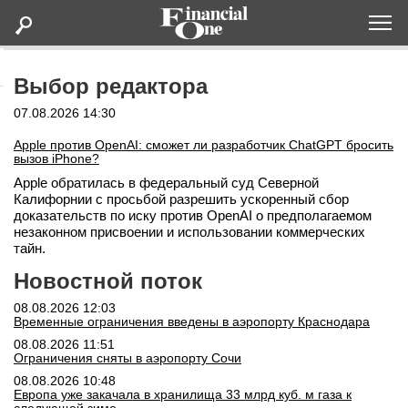
Оформить подписку
Выбор редактора
07.08.2026 14:30
Статьи
Apple против OpenAI: сможет ли разработчик ChatGPT бросить
вызов iPhone?
Apple обратилась в федеральный суд Северной
Дайджесты
Калифорнии с просьбой разрешить ускоренный сбор
доказательств по иску против OpenAI о предполагаемом
Lifestyle
незаконном присвоении и использовании коммерческих
тайн.
Новостной поток
Мероприятия
08.08.2026 12:03
Временные ограничения введены в аэропорту Краснодара
Новости
08.08.2026 11:51
Ограничения сняты в аэропорту Сочи
Интервью
08.08.2026 10:48
Европа уже закачала в хранилища 33 млрд куб. м газа к