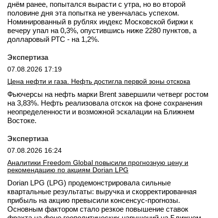
днём ранее, попытался вырасти с утра, но во второй
половине дня эта попытка не увенчалась успехом.
Номинированный в рублях индекс Московской биржи к
вечеру упал на 0,3%, опустившись ниже 2280 пунктов, а
долларовый РТС - на 1,2%.
Экспертиза
07.08.2026 17:19
Цена нефти и газа. Нефть достигла первой зоны отскока
Фьючерсы на нефть марки Brent завершили четверг ростом
на 3,83%. Нефть реализовала отскок на фоне сохранения
неопределенности и возможной эскалации на Ближнем
Востоке.
Экспертиза
07.08.2026 16:24
Аналитики Freedom Global повысили прогнозную цену и
рекомендацию по акциям Dorian LPG
Dorian LPG (LPG) продемонстрировала сильные
квартальные результаты: выручка и скорректированная
прибыль на акцию превысили консенсус-прогнозы.
Основным фактором стало резкое повышение ставок
фрахта на фоне геополитических нарушений на Ближнем