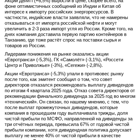
Акции ДВМП (+6,5%) выросли в цене, скорее всего, на
фоне оптимистичных сообщений из Индии и Китая об
интересе к импорту российских энергоресурсов. В
частности, индийские власти заявляли, что не намерены
отказываться от импорта российской нефти и могут
увеличить в 2-3 раза импорт угля из России. Кроме того, на
днях компания доставила первую партию контейнеров в
Танзанию, где тоже растёт спрос на поставки сырья и
товаров из России.
Лидерами понижения на рынке оказались акции
«Евротранса» (-5,3%), ГК «Самолёт» (-3,1%), «Россети
Центр и Приволжье» (-3%), «Сегежи» (-2,8%).
Акции «Евротранса» (-5,3%) упали в противовес рынку
после того, как эмитент сообщил о том, что совет
директоров отказался рекомендовать выплату дивидендов
по итогам 4 квартала 2025 года. Отказ совета директоров от
рекомендации финального дивиденда за 2025 год во многом
«технический». Он связан, по нашему мнению, с тем, что
после выплат промежуточных дивидендов, которые
компания в прошедшем году выплачивала трижды, доля
чистой прибыли по МСФО, направленной на дивиденды за
три отчётных периода, превысила 67% от годовой чистой
прибыли компании, хотя дивидендная политика допускает
выплату не менее 40% от чистой прибыли в качестве