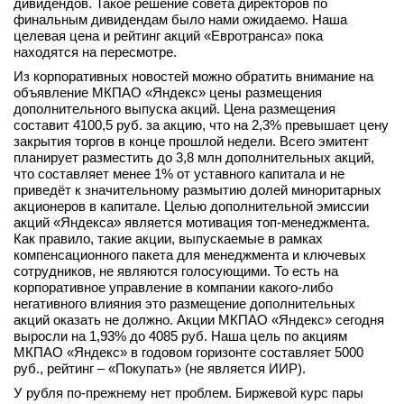
дивидендов. Такое решение совета директоров по
финальным дивидендам было нами ожидаемо. Наша
целевая цена и рейтинг акций «Евротранса» пока
находятся на пересмотре.
Из корпоративных новостей можно обратить внимание на
объявление МКПАО «Яндекс» цены размещения
дополнительного выпуска акций. Цена размещения
составит 4100,5 руб. за акцию, что на 2,3% превышает цену
закрытия торгов в конце прошлой недели. Всего эмитент
планирует разместить до 3,8 млн дополнительных акций,
что составляет менее 1% от уставного капитала и не
приведёт к значительному размытию долей миноритарных
акционеров в капитале. Целью дополнительной эмиссии
акций «Яндекса» является мотивация топ-менеджмента.
Как правило, такие акции, выпускаемые в рамках
компенсационного пакета для менеджмента и ключевых
сотрудников, не являются голосующими. То есть на
корпоративное управление в компании какого-либо
негативного влияния это размещение дополнительных
акций оказать не должно. Акции МКПАО «Яндекс» сегодня
выросли на 1,93% до 4085 руб. Наша цель по акциям
МКПАО «Яндекс» в годовом горизонте составляет 5000
руб., рейтинг – «Покупать» (не является ИИР).
У рубля по-прежнему нет проблем. Биржевой курс пары