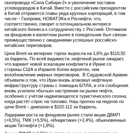
газопровода «Сила Сибири-2» и увеличение поставок
вконтакте
углеводородов в Китай. Вместе с российским президентом
телеграм
в Китай отправятся главы ряда крупных корпораций, в том
числе – Газпрома, НОВАТЭКа и Роснефти, что,
соответственно, говорит о потенциальном интересе
Стать автором
китайского бизнеса к сотрудничеству с Россией. Оптимизм
на фондовом и валютном рынке в понедельник был связан
Вход
преимущественно с ожиданиями успешных российско-
китайских переговоров.
Цена Brent на вечерних торгах выросла на 1,6% до $110,92
за баррель. По всей видимости, нефтяной рынок ожидает,
что вариант новой эскалации конфликта в Иране со
стороны США и Израиля более вероятен, чем
возобновление мирных переговоров. В Саудовской Аравии
объявили о том, что Иран вновь атаковал нефтяную
инфраструктуру страны с помощью БПЛА, и эти сообщения
вновь усилили «бычьи» настроения на рынке нефти,
особенно с учётом надвигающегося туристического сезона,
когда растёт спрос на топливо. Наш прогноз на неделю по
цене Brent – диапазон в $102-112 за баррель.
Лидерами роста на фондовом рынке стали акции ДВМП
(+6,5%), ТМК (+5,5%), «Инарктики» (+2,4%), обыкновенные
акции Татнефти (+1,8%).