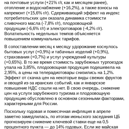
на почтовые услуги (+21% г/г, как и месяцем ранее),
вконтакте
отопление и водоснабжение (+16,2%), а также взносы на
телеграм
капремонт (+15,6% г/г). Сдерживающий эффект на индекс
потребительских цен оказала динамика стоимости
сливочного масла (-7,8% г/г), плодоовощной
Стать автором
продукции (-6,6% г/г) и электротоваров (-4,2% г/г).
Волатильность недельных темпов объясняется
Вход
повышением коммунальных тарифов.
В сопоставлении месяц к месяцу удорожание коснулось
бытовых услуг (+0,9%) и табачных изделий (+0,9%),
страхования (+0,7%) и услуг учреждений культуры
(+0,65%). В то же время стоимость зарубежных турпоездок
упала на 3,85%, плодоовощная продукция подешевела на
2,95%, а цены на телерадиотовары снизились на 1,2%.
Эффект от скачка цен на некоторые виды свежих фруктов
и овощей из-за иранских событий, как и январское
повышение НДС сошли на нет. В свою очередь, снижение
цен на услуги зарубежного туризма и плодоовощную
продукцию обусловлено в основном сезонными факторами,
характерными для России.
Поскольку годовая и помесячная инфляция в апреле
заметно замедлилась, по итогам июньского заседания ЦБ
прогнозируем снижение ключевой ставки еще на 0,5
процентного пункта — до 14% годовых. Если же майская