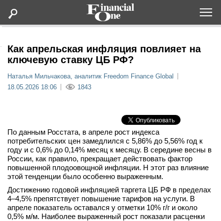
Оформить подписку
Как апрельская инфляция повлияет на
ключевую ставку ЦБ РФ?
Статьи
Наталья Мильчакова, аналитик Freedom Finance Global
18.05.2026 18:06
1843
Дайджесты
Lifestyle
По данным Росстата, в апреле рост индекса
потребительских цен замедлился с 5,86% до 5,56% год к
году и с 0,6% до 0,14% месяц к месяцу. В середине весны в
Мероприятия
России, как правило, прекращает действовать фактор
повышенной плодоовощной инфляции. Н этот раз влияние
Новости
этой тенденции было особенно выраженным.
Достижению годовой инфляцией таргета ЦБ РФ в пределах
4–4,5% препятствует повышение тарифов на услуги. В
Интервью
апреле показатель оставался у отметки 10% г/г и около
0,5% м/м. Наиболее выраженный рост показали расценки