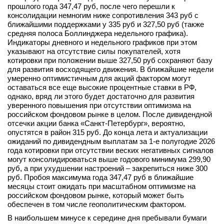
прошлого года 347,47 руб, после чего перешли к
консолидации немногим ниже сопротивления 343 руб с
ближайшими поддержками у 335 руб и 327,50 руб (также
средняя полоса Боллинджера недельного графика).
Индикаторы дневного и недельного графиков при этом
указывают на отсутствие силы покупателей, хотя
котировки при положении выше 327,50 руб сохраняют базу
для развития восходящего движения. В ближайшие недели
умеренно оптимистичным для акций фактором могут
оставаться все еще высокие процентные ставки в РФ,
однако, вряд ли этого будет достаточно для развития
уверенного повышения при отсутствии оптимизма на
российском фондовом рынке в целом. После дивидендной
отсечки акции банка «Санкт-Петербург», вероятно,
опустятся в район 315 руб. До конца лета и актуализации
ожиданий по дивидендным выплатам за 1-е полугодие 2026
года котировки при отсутствии веских негативных сигналов
могут консолидироваться выше годового минимума 299,90
руб, а при ухудшении настроений – закрепиться ниже 300
руб. Пробоя максимума года 347,47 руб в ближайшие
месяцы стоит ожидать при масштабном оптимизме на
российском фондовом рынке, который может быть
обеспечен в том числе геополитическим фактором.
В наибольшем минусе к середине дня пребывали бумаги