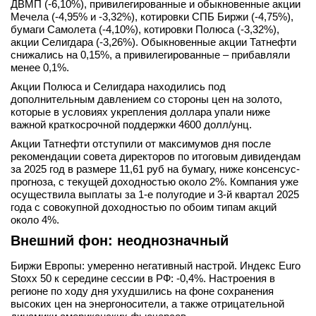
ДВМП (-6,10%), привилегированные и обыкновенные акции
Мечела (-4,95% и -3,32%), котировки СПБ Биржи (-4,75%),
бумаги Самолета (-4,10%), котировки Полюса (-3,32%),
акции Селигдара (-3,26%). Обыкновенные акции Татнефти
снижались на 0,15%, а привилегированные – прибавляли
менее 0,1%.
Акции Полюса и Селигдара находились под
дополнительным давлением со стороны цен на золото,
которые в условиях укрепления доллара упали ниже
важной краткосрочной поддержки 4600 долл/унц.
Акции Татнефти отступили от максимумов дня после
рекомендации совета директоров по итоговым дивидендам
за 2025 год в размере 11,61 руб на бумагу, ниже консенсус-
прогноза, с текущей доходностью около 2%. Компания уже
осуществила выплаты за 1-е полугодие и 3-й квартал 2025
года с совокупной доходностью по обоим типам акций
около 4%.
Внешний фон: неоднозначный
Биржи Европы: умеренно негативный настрой. Индекс Euro
Stoxx 50 к середине сессии в РФ: -0,4%. Настроения в
регионе по ходу дня ухудшились на фоне сохранения
высоких цен на энергоносители, а также отрицательной