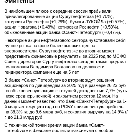
Эмитенты
вконтакте
телеграм
В наибольшем плюсе к середине сессии пребывали
привилегированные акции Сургутнефтегаза (+1,70%),
котировки Русснефти (+1,29%), бумаги ЛУКОЙЛа (+0,57%),
Стать автором
акции Новатэка (+0,49%), котировки Роснефти (+0,50%),
обыкновенные акции банка «Санкт-Петербург» (+0,47%).
Вход
Некоторые акции нефтегазового сектора чувствовали себя
лучше рынка на фоне более высоких цен на
энергоносители. Сургутнефтегаз же во вторник может
представить финансовые результаты за 2025 год по МСФО.
Совет директоров Сургутнефтегаза сегодня также продлил
полномочия Владимира Богданова на должности
гендиректора компании еще на 5 лет.
В банке «Санкт-Петербург» во вторник ждут решения
акционеров по дивидендам за 2025 год в размере 26,23 руб
на обыкновенную акцию с текущей доходностью 7,7% (чуть
ниже среднерыночной) и закрытием реестра 12 мая. На
данный момент известно, что банк «Санкт-Петербург» за 1-
й квартал текущего года по РСБУ снизил чистую прибыль
на 38,3% г/г, до 9,6 млрд руб, и сократил выручку на 14,9% г/
г, до 21,3 млрд руб.
С технической точки зрения акции банка «Санкт-
Петербург» в феврале достигли максимума с ноября