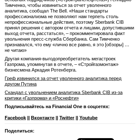
Тимченко, чтобы извиниться за отчет уволенного
аналитика, сообщал The Bell. «Наши стандарты
профессионализма не позволяют нам терпеть столь
непрофессиональные действия, поэтому Sberbank CIB
принял решения с автором отчета и лицами, допустившими
выход отчета, расстаться», – прокомментировала факт
увольнения пресс-служба Сбербанка. Сам Тимченко
признавался, что ему «лично все равно, я это [обзоры] …
не читаю»
Другая компания-выгодопреобретатель мегастроек
Газпрома, упомянутая в отчете, – «Стройгазмонтаж»
бизнесмена Аркадия Ротенберга.
Греф извинился за отчет уволенного аналитика перед
другом Путина
Скандал с увольнением аналитика Sberbank CIB из-за
критики «Газпрома» и «Роснефти»
Подписывайтесь на Financial One в соцсетях:
Facebook
||
Вконтакте
||
Twitter
||
Youtube
Поделиться: