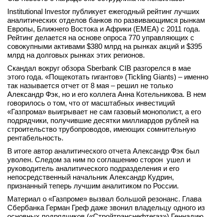
вконтакте
Institutional Investor публикует ежегодный рейтинг лучших
телеграм
аналитических отделов банков по развивающимся рынкам
Европы, Ближнего Востока и Африки (EMEA) с 2011 года.
Рейтинг делается на основе опроса 770 управляющих с
Стать автором
совокупными активами $380 млрд на рынках акций и $395
млрд на долговых рынках этих регионов.
Вход
Скандал вокруг обзора Sberbank CIB разгорелся в мае
этого года. «Пощекотать гигантов» (Tickling Giants) – именно
так называется отчет от 8 мая – решил не только
Александр Фэк, но и его коллега Анна Котельникова. В нем
говорилось о том, что от масштабных инвестиций
«Газпрома» выигрывает не сам газовый монополист, а его
подрядчики, получившие десятки миллиардов рублей на
строительство трубопроводов, имеющих сомнительную
рентабельность.
В итоге автор аналитического отчета Александр Фэк был
уволен. Следом за ним по соглашению сторон ушел и
руководитель аналитического подразделения и его
непосредственный начальник Александр Кудрин,
признанный теперь лучшим аналитиком по России.
Материал о «Газпроме» вызвал большой резонанс. Глава
Сбербанка Герман Греф даже звонил владельцу одного из
основных подрядчиков («Стройтранснефтегаз») Геннадию