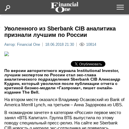
Оформить подписку
Уволенного из Sberbank CIB аналитика
признали лучшим по России
Статьи
Автор: Financial One
18.06.2018 21:30
10814
Дайджесты
По версии авторитетного журнала Institutional Investor,
Lifestyle
лучшим экспертом по России стал экс-глава
аналитического подразделения Sberbank CIB Александр
Кудрин, который уволился после публикации отчета с
Мероприятия
критикой бизнес-модели «Газпрома», пишет онлайн-
издание The Bell.
На втором месте оказался Владимир Осаковский из Bank of
Новости
America Merrill Lynch, на третьем – Анна Задорнова из UBS.
В «командном зачете» в категории «Россия» первое место
Интервью
занял «ВТБ Капитал». Группа ВТБ выпустила по этому
поводу специальный пресс-релиз. На сайте же Sberbank
CIB новость о награде экс-сотрудника не появилась.