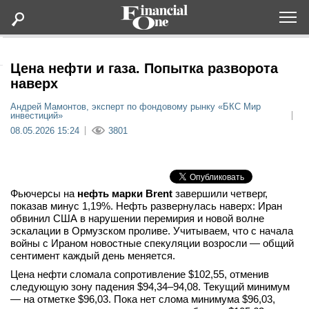
Оформить подписку
Цена нефти и газа. Попытка разворота
наверх
Статьи
Андрей Мамонтов, эксперт по фондовому рынку «БКС Мир
инвестиций»
08.05.2026 15:24
3801
Дайджесты
Lifestyle
Фьючерсы на
нефть марки Brent
завершили четверг,
показав минус 1,19%. Нефть развернулась наверх: Иран
Мероприятия
обвинил США в нарушении перемирия и новой волне
эскалации в Ормузском проливе. Учитываем, что с начала
войны с Ираном новостные спекуляции возросли — общий
Новости
сентимент каждый день меняется.
Цена нефти сломала сопротивление $102,55, отменив
Интервью
следующую зону падения $94,34–94,08. Текущий минимум
— на отметке $96,03. Пока нет слома минимума $96,03,