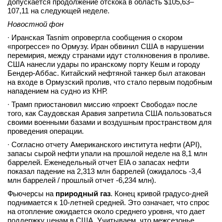
допускается продолжение отскока в область $105,63–
107,11 на следующей неделе.
вконтакте
телеграм
Новостной фон
∙ Иранская Tasnim опровергла сообщения о скором
Стать автором
«прогрессе» по Ормузу. Иран обвинил США в нарушении
перемирия, между странами идут столкновения в проливе.
Вход
США нанесли удары по иранскому порту Кешм и городу
Бендер-Аббас. Китайский нефтяной танкер был атакован
на входе в Ормузский пролив, что стало первым подобным
нападением на судно из КНР.
∙ Трамп приостановил миссию «проект Свобода» после
того, как Саудовская Аравия запретила США пользоваться
своими военными базами и воздушным пространством для
проведения операции.
∙ Согласно отчету Американского института нефти (API),
запасы сырой нефти упали на прошлой неделе на 8,1 млн
баррелей. Еженедельный отчет EIA о запасах нефти
показал падение на 2,313 млн баррелей (ожидалось -3,4
млн баррелей / прошлый отчет -6,234 млн).
Фьючерсы на
природный газ
. Конец кривой градусо-дней
поднимается к 10-летней средней. Это означает, что спрос
на отопление ожидается около среднего уровня, что дает
поддержку ценам в США. Учитываем, что межсезонье