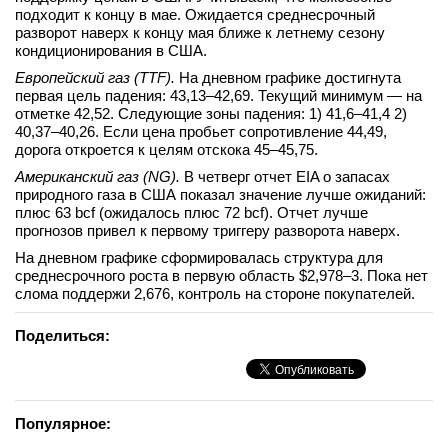
подходит к концу в мае. Ожидается среднесрочный
разворот наверх к концу мая ближе к летнему сезону
кондиционирования в США.
Европейский газ (TTF).
На дневном графике достигнута
первая цель падения: 43,13–42,69. Текущий минимум — на
отметке 42,52. Следующие зоны падения: 1) 41,6–41,4 2)
40,37–40,26. Если цена пробьет сопротивление 44,49,
дорога откроется к целям отскока 45–45,75.
Американский газ (NG).
В четверг отчет EIA о запасах
природного газа в США показал значение лучше ожиданий:
плюс 63 bcf (ожидалось плюс 72 bcf). Отчет лучше
прогнозов привел к первому триггеру разворота наверх.
На дневном графике сформировалась структура для
среднесрочного роста в первую область $2,978–3. Пока нет
слома поддержи 2,676, контроль на стороне покупателей.
Поделиться:
Популярное: