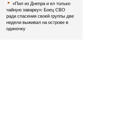
«Пил из Днепра и ел только
чайную заварку»: Боец СВО
ради спасения своей группы две
недели выживал на острове в
одиночку
- И чего вам на даче не
жилось? Без вас так спокойно
было, - огрызается невестка