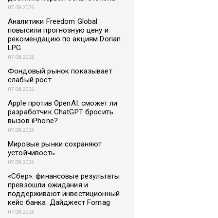
07.08.2026
Аналитики Freedom Global
повысили прогнозную цену и
рекомендацию по акциям Dorian
LPG
07.08.2026
Фондовый рынок показывает
слабый рост
07.08.2026
Apple против OpenAI: сможет ли
разработчик ChatGPT бросить
вызов iPhone?
07.08.2026
Мировые рынки сохраняют
устойчивость
07.08.2026
«Сбер»: финансовые результаты
превзошли ожидания и
поддерживают инвестиционный
кейс банка. Дайджест Fomag
07.08.2026