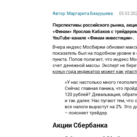
Автор: Маргарита Вахрушева
05.03.20
Перспективы российского рынка, акци
«Финам» Ярослав Кабаков с трейдеро
YouTube-канале «Финам инвестиции».
Вчера индекс Мосбиржи обновил максим
показатель был на подобном уровне в 
пункта. Попов полагает, что индекс М
счет денежной массы. Эксперт не бер
концу года индикатор может как упасть
«У нас настолько много геополит
Сейчас главная паника, что прой
120 рублей? Девальвация, обратн
и так далее. Нас пугают тем, ч
все налоги вырастут на 2%. Это 
– поясняет трейдер.
Акции Сбербанка