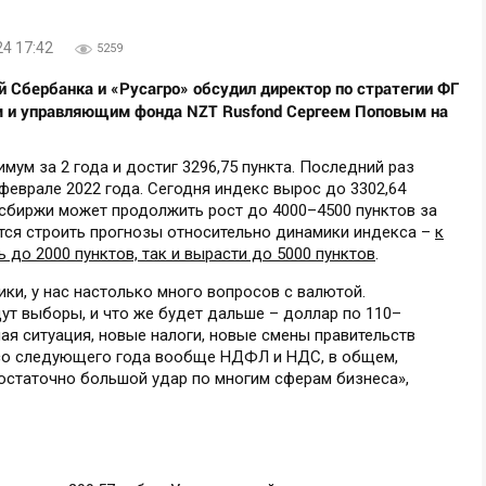
24 17:42
5259
й Сбербанка и «Русагро» обсудил директор по стратегии ФГ
м и управляющим фонда NZT Rusfond Сергеем Поповым на
ум за 2 года и достиг 3296,75 пункта. Последний раз
феврале 2022 года. Сегодня индекс вырос до 3302,64
осбиржи может продолжить рост до 4000–4500 пунктов за
ется строить прогнозы относительно динамики индекса –
к
 до 2000 пунктов, так и вырасти до 5000 пунктов
.
ики, у нас настолько много вопросов с валютой.
дут выборы, и что же будет дальше – доллар по 110–
ая ситуация, новые налоги, новые смены правительств
то со следующего года вообще НДФЛ и НДС, в общем,
достаточно большой удар по многим сферам бизнеса»,