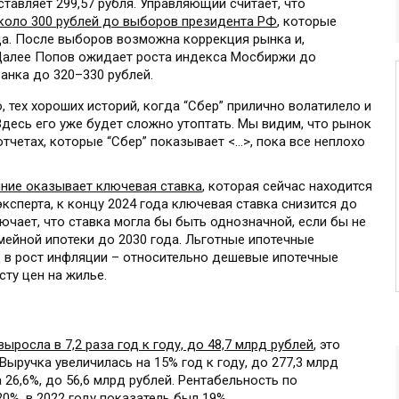
тавляет 299,57 рубля. Управляющий считает, что
около 300 рублей до выборов президента РФ
, которые
ода. После выборов возможна коррекция рынка и,
 Далее Попов ожидает роста индекса Мосбиржи до
анка до 320–330 рублей.
, тех хороших историй, когда “Сбер” прилично волатилело и
Здесь его уже будет сложно утоптать. Мы видим, что рынок
тчетах, которые “Сбер” показывает <…>, пока все неплохо
яние оказывает ключевая ставка
, которая сейчас находится
ксперта, к концу 2024 года ключевая ставка снизится до
чает, что ставка могла бы быть однозначной, если бы не
мейной ипотеки до 2030 года. Льготные ипотечные
 в рост инфляции – относительно дешевые ипотечные
сту цен на жилье.
ыросла в 7,2 раза год к году, до 48,7 млрд рублей
, это
ыручка увеличилась на 15% год к году, до 277,3 млрд
 26,6%, до 56,6 млрд рублей. Рентабельность по
0%, в 2022 году показатель был 19%.