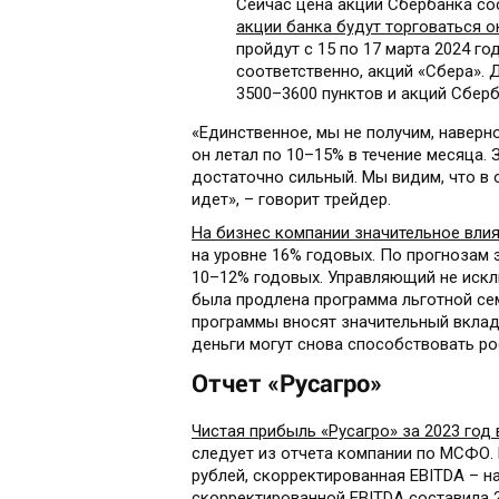
Сейчас цена акций Сбербанка сос
акции банка будут торговаться 
пройдут с 15 по 17 марта 2024 г
соответственно, акций «Сбера».
3500–3600 пунктов и акций Сберб
«Единственное, мы не получим, наверно
он летал по 10–15% в течение месяца. 
достаточно сильный. Мы видим, что в о
идет», – говорит трейдер.
На бизнес компании значительное вли
на уровне 16% годовых. По прогнозам э
10–12% годовых. Управляющий не исклю
была продлена программа льготной се
программы вносят значительный вклад
деньги могут снова способствовать ро
Отчет «Русагро»
Чистая прибыль «Русагро» за 2023 год в
следует из отчета компании по МСФО. В
рублей, скорректированная EBITDA – на
скорректированной EBITDA составила 2