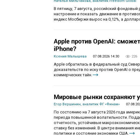
Наталья Мильчакова, аналитик Freedom Global
В пятницу, 7 августа, российский фондовый
настроение и показать движение в противо
индекс Мосбиржи вырос на 0,12%, а долларо
Apple против OpenAI: сможе
iPhone?
Ксения Малышева
07.08.2026 14:30
226
Apple обратилась в федеральный суд Севе
доказательств по иску против OpenAI о пр
коммерческих тайн.
Мировые рынки сохраняют у
Егор Вершинин, аналитик ФГ «Финам»
07.08.20
По состоянию на 7 августа 2026 года амер
периода повышенной волатильности. Подд
отчетность, устойчивые макроэкономическ
ставку без изменений. В центре внимания 
политики и состояние экономики США.