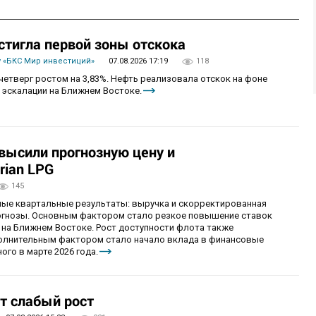
стигла первой зоны отскока
 «БКС Мир инвестиций»
07.08.2026 17:19
118
четверг ростом на 3,83%. Нефть реализовала отскок на фоне
 эскалации на Ближнем Востоке.
овысили прогнозную цену и
rian LPG
145
ные квартальные результаты: выручка и скорректированная
огнозы. Основным фактором стало резкое повышение ставок
 на Ближнем Востоке. Рост доступности флота также
олнительным фактором стало начало вклада в финансовые
ого в марте 2026 года.
т слабый рост