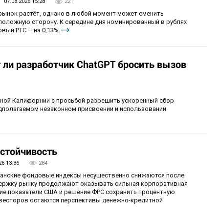
07.08.2026 15:28
221
 рынок растёт, однако в любой момент может сменить
положную сторону. К середине дня номинированный в рублях
вый РТС – на 0,13%.
т ли разработчик ChatGPT бросить вызов
рной Калифорнии с просьбой разрешить ускоренный сбор
едполагаемом незаконном присвоении и использовании
стойчивость
26 13:36
284
иканские фондовые индексы несущественно снижаются после
ержку рынку продолжают оказывать сильная корпоративная
ие показатели США и решение ФРС сохранить процентную
инвесторов остаются перспективы денежно-кредитной