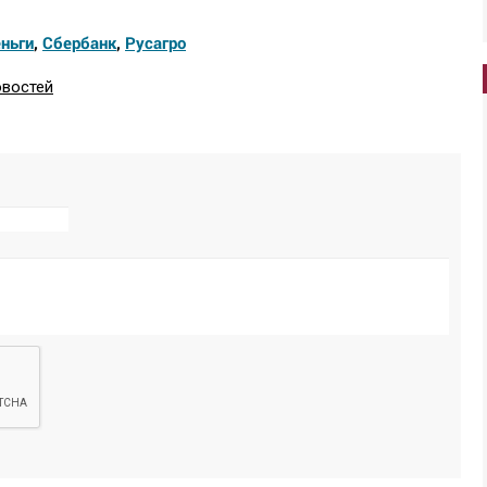
ньги
,
Сбербанк
,
Русагро
овостей