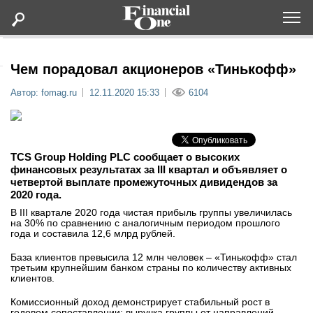
Оформить подписку
Чем порадовал акционеров «Тинькофф»
Автор: fomag.ru
12.11.2020 15:33
6104
Статьи
Дайджесты
TCS Group Holding PLC сообщает о высоких
финансовых результатах за III квартал и объявляет о
Lifestyle
четвертой выплате промежуточных дивидендов за
2020 года.
В III квартале 2020 года чистая прибыль группы увеличилась
Мероприятия
на 30% по сравнению с аналогичным периодом прошлого
года и составила 12,6 млрд рублей.
Новости
База клиентов превысила 12 млн человек – «Тинькофф» стал
третьим крупнейшим банком страны по количеству активных
клиентов.
Интервью
Комиссионный доход демонстрирует стабильный рост в
годовом сопоставлении; выручка группы от направлений