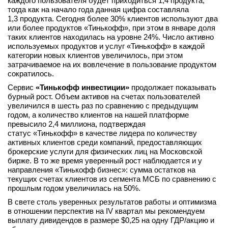
каждого пользователя будет приходиться 1,4 продукта,
тогда как на начало года данная цифра составляла
1,3 продукта. Сегодня более 30% клиентов используют два
или более продуктов «Тинькофф», при этом в январе доля
таких клиентов находилась на уровне 24%. Число активно
используемых продуктов и услуг «Тинькофф» в каждой
категории новых клиентов увеличилось, при этом
затрачиваемое на их вовлечение в пользование продуктом
сократилось.
Сервис
«Тинькофф инвестиции»
продолжает показывать
бурный рост. Объем активов на счетах пользователей
увеличился в шесть раз по сравнению с предыдущим
годом, а количество клиентов на нашей платформе
превысило 2,4 миллиона, подтверждая
статус «Тинькофф» в качестве лидера по количеству
активных клиентов среди компаний, предоставляющих
брокерские услуги для физических лиц на Московской
бирже. В то же время уверенный рост наблюдается и у
направления «Тинькофф бизнес»: сумма остатков на
текущих счетах клиентов из сегмента МСБ по сравнению с
прошлым годом увеличилась на 50%.
В свете столь уверенных результатов работы и оптимизма
в отношении перспектив на IV квартал мы рекомендуем
выплату дивидендов в размере $0,25 на одну ГДР/акцию и