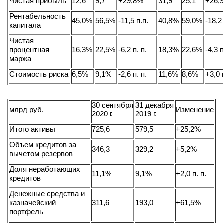
Чистая прибыль
12,6
9,7
+29,8%
31,9
25,1
+26,
Рентабельность
45,0%
56,5%
-11,5 п.п.
40,8%
59,0%
-18,2 
капитала
Чистая
процентная
16,3%
22,5%
-6,2 п. п.
18,3%
22,6%
-4,3 п
маржа
Стоимость риска
6,5%
9,1%
-2,6 п. п.
11,6%
8,6%
+3,0 
30 сентября
31 декабря
млрд руб.
Изменение
2020 г.
2019 г.
Итого активы
725,6
579,5
+25,2%
Объем кредитов за
346,3
329,2
+5,2%
вычетом резервов
Доля неработающих
11,1%
9,1%
+2,0 п. п.
кредитов
Денежные средства и
казначейский
311,6
193,0
+61,5%
портфель