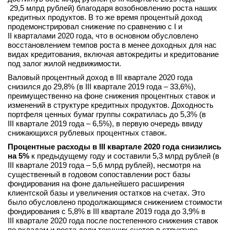
29,5 млрд рублей) благодаря возобновлению роста наших
кредитных продуктов. В то же время процентый доход
продемонстрировал снижение по сравнению с I и
II кварталами 2020 года, что в основном обусловлено
восстановлением темпов роста в менее доходных для нас
видах кредитования, включая автокредиты и кредитование
под залог жилой недвижимости.
Валовый процентный доход в III квартале 2020 года
снизился до 29,8% (в III квартале 2019 года – 33,6%),
преимущественно на фоне снижения процентных ставок и
изменений в структуре кредитных продуктов. Доходность
портфеля ценных бумаг группы сократилась до 5,3% (в
III квартале 2019 года – 6,5%), в первую очередь ввиду
снижающихся рублевых процентных ставок.
Процентные расходы в III квартале 2020 года снизились
на 5%
к предыдущему году и составили 5,3 млрд рублей (в
III квартале 2019 года – 5,6 млрд рублей), несмотря на
существенный в годовом сопоставлении рост базы
фондирования на фоне дальнейшего расширения
клиентской базы и увеличения остатков на счетах. Это
было обусловлено продолжающимся снижением стоимости
фондирования с 5,8% в III квартале 2019 года до 3,9% в
III квартале 2020 года после постепенного снижения ставок
по вкладам и роста доли текущих счетов в структуре