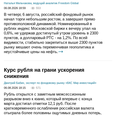
Наталья Мильчакова, ведущий аналитик Freedom Global
06.08.2026 18:59
553
В четверг, 6 августа, российский фондовый рынок
начал торги небольшим ростом, а завершил прямо
противоположной динамикой. Номинированный в
рублях индекс Московской биржи к вечеру упал на
0,6%, не удержав достигнутый утром уровень в 2300
пунктов, а долларовый РТС - на 1,2%. По всей
видимости, стабильно закрепиться выше 2300 пунктов
рынку мешают очень переменчивая геополитика и
неустойчивые цены на нефть.
Курс рубля на грани ускорения
снижения
Дмитрий Бабин, эксперт по фондовому рынку «БКС Мир инвестиций»
06.08.2026 18:15
571
Рубль открылся с заметным межсессионным
разрывом вниз к юаню, который впервые с конца
марта достигал отметки 12,1 руб. После
кратковременного ослабления российская валюта
отыграла более половины ощутимых дневных потерь,