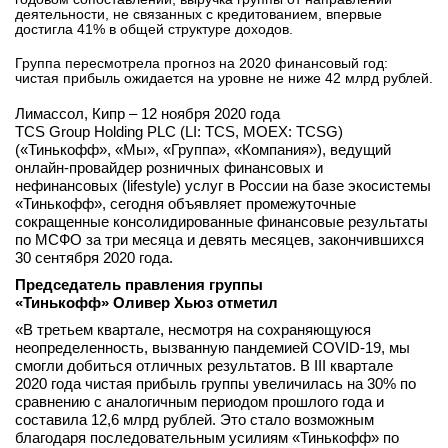
деятельности, не связанных с кредитованием, впервые
вконтакте
достигла 41% в общей структуре доходов.
телеграм
Группа пересмотрела прогноз на 2020 финансовый год:
чистая прибыль ожидается на уровне не ниже 42 млрд рублей.
Стать автором
Лимассол, Кипр – 12 ноября 2020 года
Вход
TCS Group Holding PLC (LI: TCS, MOEX: TCSG)
(«Тинькофф», «Мы», «Группа», «Компания»), ведущий
онлайн-провайдер розничных финансовых и
нефинансовых (lifestyle) услуг в России на базе экосистемы
«Тинькофф», сегодня объявляет промежуточные
сокращенные консолидированные финансовые результаты
по МСФО за три месяца и девять месяцев, закончившихся
30 сентября 2020 года.
Председатель правления группы
«Тинькофф»
Оливер Хьюз отметил
«В третьем квартале, несмотря на сохраняющуюся
неопределенность, вызванную пандемией COVID-19, мы
смогли добиться отличных результатов. В III квартале
2020 года чистая прибыль группы увеличилась на 30% по
сравнению с аналогичным периодом прошлого года и
составила 12,6 млрд рублей. Это стало возможным
благодаря последовательным усилиям «Тинькофф» по