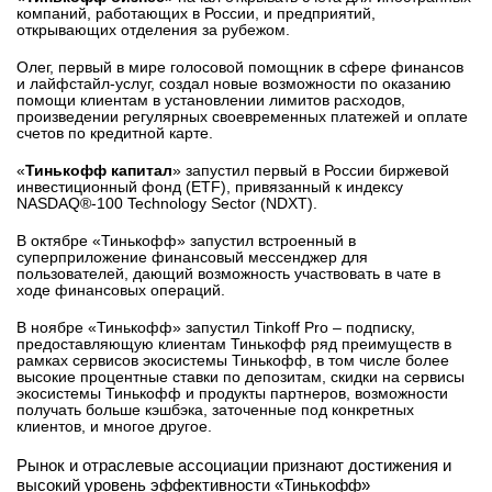
компаний, работающих в России, и предприятий,
открывающих отделения за рубежом.
Олег, первый в мире голосовой помощник в сфере финансов
и лайфстайл-услуг, создал новые возможности по оказанию
помощи клиентам в установлении лимитов расходов,
произведении регулярных своевременных платежей и оплате
счетов по кредитной карте.
«
Тинькофф капитал
» запустил первый в России биржевой
инвестиционный фонд (ETF), привязанный к индексу
NASDAQ®-100 Technology Sector (NDXT).
В октябре «Тинькофф» запустил встроенный в
суперприложение финансовый мессенджер для
пользователей, дающий возможность участвовать в чате в
ходе финансовых операций.
В ноябре «Тинькофф» запустил Tinkoff Pro – подписку,
предоставляющую клиентам Тинькофф ряд преимуществ в
рамках сервисов экосистемы Тинькофф, в том числе более
высокие процентные ставки по депозитам, скидки на сервисы
экосистемы Тинькофф и продукты партнеров, возможности
получать больше кэшбэка, заточенные под конкретных
клиентов, и многое другое.
Рынок и отраслевые ассоциации признают достижения и
высокий уровень эффективности «Тинькофф»