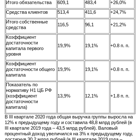
Итого обязательства
609,1
483,4
+26,0%
Средства клиентов
513,4
411,6
+24,7%
Итого собственные
116,5
96,1
+21,2%
средства
Коэффициент
достаточности
19,9%
19,1%
+0.8 п. п.
капитала первого
уровня
Коэффициент
достаточности общего
19,9%
19,1%
+0.8 п. п.
капитала
Показатель по
нормативу Н1 ЦБ РФ
(коэффициент
13,9%
12,1%
+1.8 п. п.
достаточности
капитала)
В III квартале 2020 года общая выручка группы выросла на
12% к предыдущему году и составила 48,8 млрд рублей (в
III квартале 2019 года – 43,5 млрд рублей). Валовый
процентный доход увеличился на 3% к предыдущему году,
достигнув 30,2 млрд рублей (в III квартале 2019 года –