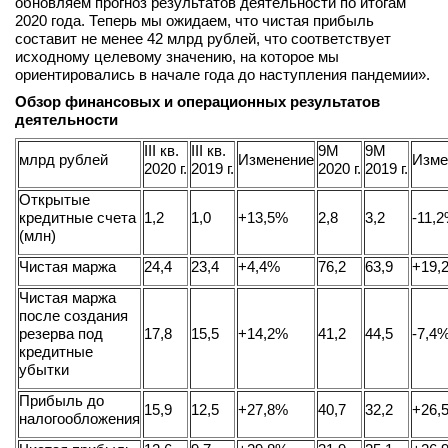
обновляем прогноз результатов деятельности по итогам
2020 года. Теперь мы ожидаем, что чистая прибыль
составит не менее 42 млрд рублей, что соответствует
исходному целевому значению, на которое мы
ориентировались в начале года до наступления пандемии».
Обзор финансовых и операционных результатов
деятельности
III кв.
III кв.
9М
9М
млрд рублей
Изменение
Изме
2020 г.
2019 г.
2020 г.
2019 г.
Открытые
кредитные счета
1,2
1,0
+13,5%
2,8
3,2
-11,
(млн)
Чистая маржа
24,4
23,4
+4,4%
76,2
63,9
+19,
Чистая маржа
после создания
резерва под
17,8
15,5
+14,2%
41,2
44,5
-7,4
кредитные
убытки
Прибыль до
15,9
12,5
+27,8%
40,7
32,2
+26,
налогообложения