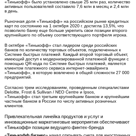
«Тинькофф» было установлено свыше 25 млн раз, количество
активных пользователей составило 7,6 млн в месяц и 2,4 млн
в день.
Рыночная доля «Тинькофф» на российском рынке кредитных
карт по состоянию на 1 октября 2020 г. достигла 13,5%, что
позволило банку еще больше укрепить свои позиции второго
крупнейшего по объему соответствующего портфеля игрока.
В октябре «Тинькофф» стал лидером среди российских
банков по количеству торговых объектов, подключенных к
Системе быстрых платежей. Каждый второй торговый объект,
имеющий доступ к модернизированной платежной функции с
помощью QR-кода по Системе быстрых платежей, является
клиентом платежного сервиса интернет-эквайринга
«Тинькофф», в которую вовлечено в общей сложности 27 000
предприятий.
Согласно трем исследованиям, проведенным специалистами
Deloitte, Frost & Sullivan / NEO Centre и Ipsos,
«Тинькофф» стал третьим крупнейшим банком и крупнейшим
частным банком в России по числу активных розничных
клиентов.
Привлекательная линейка продуктов и услуг и
инновационные маркетинговые мероприятия обеспечивают
«Тинькофф» позиции ведущего финтех-бренда
«
Тинькофф бизнес
» начал открывать счета для иностранных