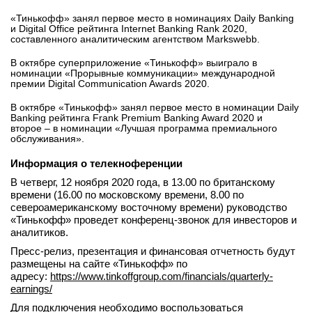
«Тинькофф» занял первое место в номинациях Daily Banking
и Digital Office рейтинга Internet Banking Rank 2020,
составленного аналитическим агентством Markswebb.
В октябре суперприложение «Тинькофф» выиграло в
номинации «Прорывные коммуникации» международной
премии Digital Communication Awards 2020.
В октябре «Тинькофф» занял первое место в номинации Daily
Banking рейтинга Frank Premium Banking Award 2020 и
второе – в номинации «Лучшая программа премиального
обслуживания».
Информация о телекноференции
В четверг, 12 ноября 2020 года, в 13.00 по британскому
времени (16.00 по московскому времени, 8.00 по
североамериканскому восточному времени) руководство
«Тинькофф» проведет конференц-звонок для инвесторов и
аналитиков.
Пресс-релиз, презентация и финансовая отчетность будут
размещены на сайте «Тинькофф» по
адресу:
https://www.tinkoffgroup.com/financials/quarterly-
earnings/
Для подключения необходимо воспользоваться