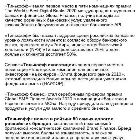
«Тинькофф» занял первое место в пяти номинациях премии
The World’s Best Digital Banks 2020 международного журнала о
банках и финансах Global Finance, получив награды за
качество розничных банковских услуг, удаленного
казначейского обслуживания и открытые банковские API.
«Тинькофф» был назван лидером среди российских банков по
уровню лояльности клиентов: согласно обзору банковского
рынка, проведенному «Ромир», индекс потребительской
лояльности (NPS) «Тинькофф» составляет 26%, а доля
лояльных клиентов достигает 50%.
Сервис «
Тинькофф инвестиции
» занял первое место в
номинации «Брокерская компания для розничных
инвесторов» на конкурсе «Элита фондового рынка 2019»,
который проводила Национальная ассоциация участников
фондового рынка (НАУФОР).
«Тинькофф бизнес» стал серебряным призером премии
Global SME Finance Awards 2020 в номинации «Банк года в
Европе в сегменте МСБ». Награду присудили за выдающиеся
продукты и услуги для малого и среднего бизнеса.
«Тинькофф»
вошел в рейтинг 50 самых дорогих
российских брендов
, составленный независимой
британской консалтинговой компанией Brand Finance. Бренд
получил высокие баллы за узнаваемость, а также за
внедрение инноваций и качество предоставляемых услуг.