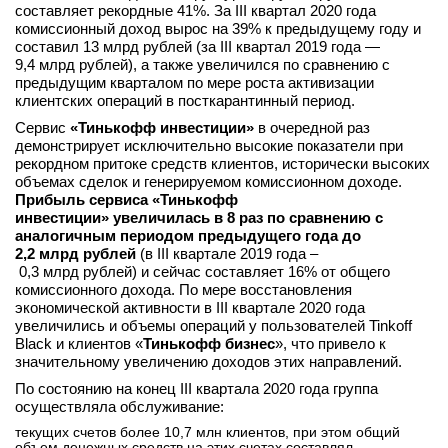
составляет рекордные 41%. За III квартал 2020 года
комиссионный доход вырос на 39% к предыдущему году и
составил 13 млрд рублей (за III квартал 2019 года —
9,4 млрд рублей), а также увеличился по сравнению с
предыдущим кварталом по мере роста активизации
клиентских операций в посткарантинный период.
Сервис
«Тинькофф инвестиции»
в очередной раз
демонстрирует исключительно высокие показатели при
рекордном притоке средств клиентов, исторически высоких
объемах сделок и генерируемом комиссионном доходе.
Прибыль сервиса «Тинькофф
инвестиции»
увеличилась в 8 раз по сравнению с
аналогичным периодом предыдущего года до
2,2 млрд руб
лей
(в III квартале 2019 года –
0,3 млрд рублей) и сейчас составляет 16% от общего
комиссионного дохода. По мере восстановления
экономической активности в III квартале 2020 года
увеличились и объемы операций у пользователей Tinkoff
Black и клиентов «
Тинькофф бизнес
», что привело к
значительному увеличению доходов этих направлений.
По состоянию на конец III квартала 2020 года группа
осуществляла обслуживание:
текущих счетов более 10,7 млн клиентов, при этом общий
объем денежных средств на этих счетах составлял