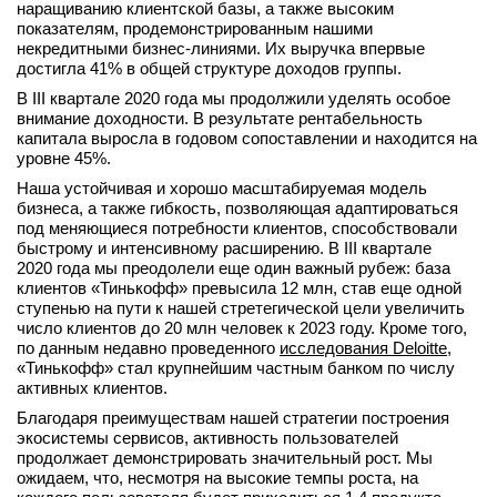
наращиванию клиентской базы, а также высоким
показателям, продемонстрированным нашими
некредитными бизнес-линиями. Их выручка впервые
достигла 41% в общей структуре доходов группы.
В III квартале 2020 года мы продолжили уделять особое
внимание доходности. В результате рентабельность
капитала выросла в годовом сопоставлении и находится на
уровне 45%.
Наша устойчивая и хорошо масштабируемая модель
бизнеса, а также гибкость, позволяющая адаптироваться
под меняющиеся потребности клиентов, способствовали
быстрому и интенсивному расширению. В III квартале
2020 года мы преодолели еще один важный рубеж: база
клиентов «Тинькофф» превысила 12 млн, став еще одной
ступенью на пути к нашей стретегической цели увеличить
число клиентов до 20 млн человек к 2023 году. Кроме того,
по данным недавно проведенного
исследования Deloitte
,
«Тинькофф» стал крупнейшим частным банком по числу
активных клиентов.
Благодаря преимуществам нашей стратегии построения
экосистемы сервисов, активность пользователей
продолжает демонстрировать значительный рост. Мы
ожидаем, что, несмотря на высокие темпы роста, на