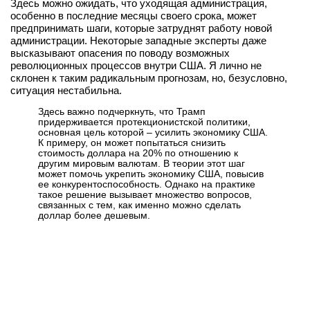
Здесь можно ожидать, что уходящая администрация,
вконтакте
особенно в последние месяцы своего срока, может
телеграм
предпринимать шаги, которые затруднят работу новой
администрации. Некоторые западные эксперты даже
высказывают опасения по поводу возможных
Стать автором
революционных процессов внутри США. Я лично не
склонен к таким радикальным прогнозам, но, безусловно,
Вход
ситуация нестабильна.
Здесь важно подчеркнуть, что Трамп
придерживается протекционистской политики,
основная цель которой – усилить экономику США.
К примеру, он может попытаться снизить
стоимость доллара на 20% по отношению к
другим мировым валютам. В теории этот шаг
может помочь укрепить экономику США, повысив
ее конкурентоспособность. Однако на практике
такое решение вызывает множество вопросов,
связанных с тем, как именно можно сделать
доллар более дешевым.