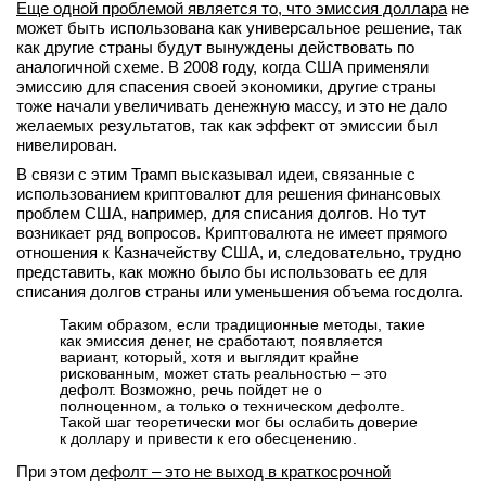
Еще одной проблемой является то, что эмиссия доллара
не
может быть использована как универсальное решение, так
как другие страны будут вынуждены действовать по
аналогичной схеме. В 2008 году, когда США применяли
эмиссию для спасения своей экономики, другие страны
тоже начали увеличивать денежную массу, и это не дало
желаемых результатов, так как эффект от эмиссии был
нивелирован.
В связи с этим Трамп высказывал идеи, связанные с
использованием криптовалют для решения финансовых
проблем США, например, для списания долгов. Но тут
возникает ряд вопросов. Криптовалюта не имеет прямого
отношения к Казначейству США, и, следовательно, трудно
представить, как можно было бы использовать ее для
списания долгов страны или уменьшения объема госдолга.
Таким образом, если традиционные методы, такие
как эмиссия денег, не сработают, появляется
вариант, который, хотя и выглядит крайне
рискованным, может стать реальностью – это
дефолт. Возможно, речь пойдет не о
полноценном, а только о техническом дефолте.
Такой шаг теоретически мог бы ослабить доверие
к доллару и привести к его обесценению.
При этом
дефолт – это не выход в краткосрочной