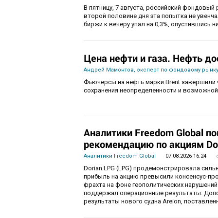
В пятницу, 7 августа, российский фондовый 
второй половине дня эта попытка не увенч
биржи к вечеру упал на 0,3%, опустившись ни
Цена нефти и газа. Нефть до
Андрей Мамонтов, эксперт по фондовому рынку
Фьючерсы на нефть марки Brent завершили 
сохранения неопределенности и возможной
Аналитики Freedom Global п
рекомендацию по акциям Do
Аналитики Freedom Global
07.08.2026 16:24
Dorian LPG (LPG) продемонстрировала силь
прибыль на акцию превысили консенсус-пр
фрахта на фоне геополитических нарушений
поддержал операционные результаты. Доп
результаты нового судна Areion, поставленн