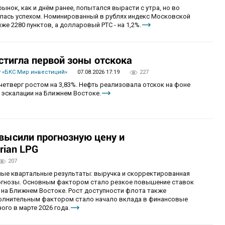
рынок, как и днём ранее, попытался вырасти с утра, но во
алась успехом. Номинированный в рублях индекс Московской
же 2280 пунктов, а долларовый РТС - на 1,2%.
стигла первой зоны отскока
 «БКС Мир инвестиций»
07.08.2026 17:19
227
четверг ростом на 3,83%. Нефть реализовала отскок на фоне
 эскалации на Ближнем Востоке.
овысили прогнозную цену и
rian LPG
207
ные квартальные результаты: выручка и скорректированная
огнозы. Основным фактором стало резкое повышение ставок
 на Ближнем Востоке. Рост доступности флота также
олнительным фактором стало начало вклада в финансовые
ого в марте 2026 года.