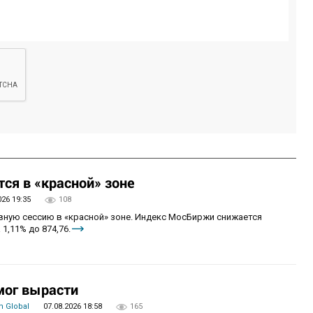
ся в «красной» зоне
026 19:35
108
овную сессию в «красной» зоне. Индекс МосБиржи снижается
 1,11% до 874,76.
мог вырасти
 Global
07.08.2026 18:58
165