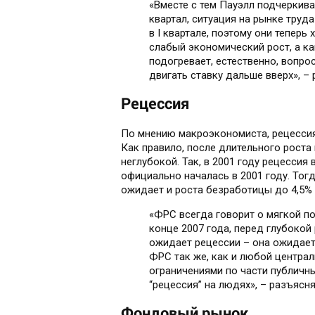
«Вместе с тем Пауэлл подчеркива
квартал, ситуация на рынке труд
в I квартале, поэтому они теперь
слабый экономический рост, а ка
подогревает, естественно, вопро
двигать ставку дальше вверх», –
Рецессия
По мнению макроэкономиста, рецессия
Как правило, после длительного роста
неглубокой. Так, в 2001 году рецессия
официально началась в 2001 году. Тог
ожидает и роста безработицы до 4,5%
«ФРС всегда говорит о мягкой по
конце 2007 года, перед глубокой
ожидает рецессии – она ожидает
ФРС так же, как и любой центра
ограничениями по части публичны
“рецессия” на людях», – разъясня
Фондовый рынок