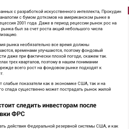
язанных с разработкой искусственного интеллекта, Прокудин
 аналогии с бумом доткомов на американском рынке в
ецессия 2001 года. Даже в период рецессии рынок рос на
т рынка был за счет роста акций небольшого числа
лизацию.
ния рынка необязательно все время должны
шаются, временами улучшаются, поэтому фондовый
ти даже при фактически плохой погоде, скажем так.
елах трех кварталов, поэтому в нашем понимании
прежде всего рост на фондовом рынке подходят к
т.
ут слабые показатели как в экономике США, так и на
го спада существенно может пострадать рынок жилой
стоит следить инвесторам после
авки ФРС
ать действия Федеральной резервной системы США, и как