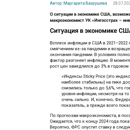
Автор: Маргарита Вахрушева
28.07.20
О ситуации в экономике США, возможн
макроэкономист УК «Ингосстрах – инв
Ситуация в экономике СШ
Всплеск инфляции в США в 2021–2022 
смягчением из-за пандемии и возращен
окончания пандемии. В условиях полно
фактор разгоняет инфляцию. В момент
рост цен замедлился до 3% в годовом
«Индексы Sticky Price (это инде
наиболее стабильны) на пике дост
снизились только до 5,6%, что г
уровня инфляции, несмотря на т
очень сильно. И, конечно, Феде
показатель, а прежде всего показ
По прогнозам макроэкономиста, в по
Ожидается, что к концу 2024 года пока
Вероятно, ФРС опустит ставку в следу