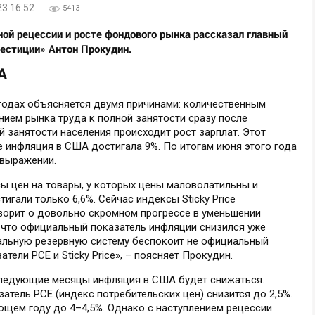
23 16:52
5413
ой рецессии и росте фондового рынка рассказал главный
естиции» Антон Прокудин.
А
годах объясняется двумя причинами: количественным
ием рынка труда к полной занятости сразу после
й занятости населения происходит рост зарплат. Этот
е инфляция в США достигала 9%. По итогам июня этого года
 выражении.
ксы цен на товары, у которых цены маловолатильны и
игали только 6,6%. Сейчас индексы Sticky Price
оворит о довольно скромном прогрессе в уменьшении
о что официальный показатель инфляции снизился уже
ральную резервную систему беспокоит не официальный
атели PCE и Sticky Price», – поясняет Прокудин.
следующие месяцы инфляция в США будет снижаться.
затель PCE (индекс потребительских цен) снизится до 2,5%.
ющем году до 4–4,5%. Однако с наступлением рецессии