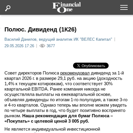
Оформить подписку
Полюс. Дивиденд (1К26)
Василий Данилов, ведущий аналитик ИК "ВЕЛЕС Капитал"
Статьи
29.05.2026 17:26
3677
Дайджесты
Совет директоров Полюса
рекомендовал
дивиденд за 1-й
Lifestyle
квартал 2026 г. в размере 29,1 руб. на акцию (доходность
1,4% к текущем котировкам), что соответствует 30%
квартальной EBITDA. Ранее компания никогда не
Мероприятия
осуществляла выплаты на ежеквартальной основе,
объявляя дивиденды по итогам 1-го полугодия, а также 3-го
и 4-го кварталов. Однако теперь мы вполне можем увидеть
Новости
по четыре выплаты в год, что будет позитивно воспринято
рынком.
Наша рекомендация для бумаг Полюса –
Интервью
«Покупать» с целевой ценой 3 005 руб.
Не является индивидуальной инвестиционной