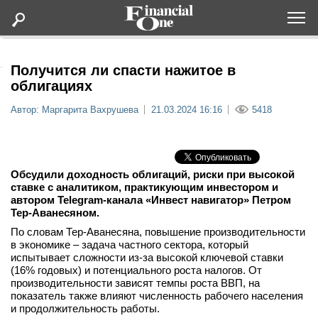
Оформить подписку
Получится ли спасти нажитое в
облигациях
Статьи
Автор: Маргарита Вахрушева
21.03.2024 16:16
5418
Дайджесты
Обсудили доходность облигаций, риски при высокой
Lifestyle
ставке с аналитиком, практикующим инвестором и
автором Telegram-канала «Инвест навигатор» Петром
Тер-Аванесяном.
Мероприятия
По словам Тер-Аванесяна, повышение производительности
в экономике – задача частного сектора, который
Новости
испытывает сложности из-за высокой ключевой ставки
(16% годовых) и потенциального роста налогов. От
производительности зависят темпы роста ВВП, на
Интервью
показатель также влияют численность рабочего населения
и продолжительность работы.