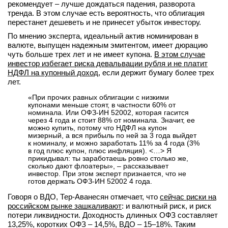
рекомендует – лучше дождаться падения, разворота
тренда. В этом случае есть вероятность, что облигация
перестанет дешеветь и не принесет убыток инвестору.
По мнению эксперта, идеальный актив номинирован в
валюте, выпущен надежным эмитентом, имеет дюрацию
чуть больше трех лет и не имеет купона.
В этом случае
инвестор избегает риска девальвации рубля и не платит
НДФЛ на купонный доход
, если держит бумагу более трех
лет.
«При прочих равных облигации с низкими
купонами меньше стоят, в частности 60% от
номинала. Или ОФЗ-ИН 52002, которая гасится
через 4 года и стоит 88% от номинала. Значит, ее
можно купить, потому что НДФЛ на купон
мизерный, а вся прибыль по ней за 3 года выйдет
к номиналу, и можно заработать 11% за 4 года (3%
в год плюс купон, плюс инфляция). <…> Я
прикидывал: ты заработаешь ровно столько же,
сколько дают флоатеры», – рассказывает
инвестор. При этом эксперт признается, что не
готов держать ОФЗ-ИН 52002 4 года.
Говоря о ВДО, Тер-Аванесян отмечает, что
сейчас риски на
российском рынке зашкаливают
: и валютный риск, и риск
потери ликвидности. Доходность длинных ОФЗ составляет
13,25%, коротких ОФЗ – 14,5%, ВДО – 15–18%. Таким