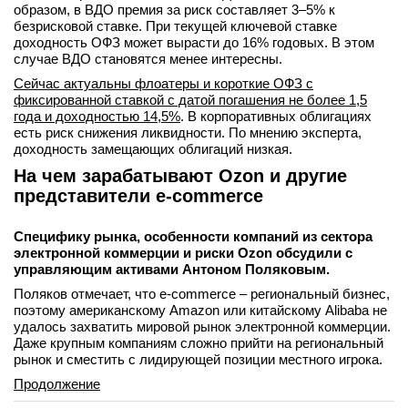
образом, в ВДО премия за риск составляет 3–5% к
безрисковой ставке. При текущей ключевой ставке
доходность ОФЗ может вырасти до 16% годовых. В этом
случае ВДО становятся менее интересны.
Сейчас актуальны флоатеры и короткие ОФЗ с
фиксированной ставкой с датой погашения не более 1,5
года и доходностью 14,5%
. В корпоративных облигациях
есть риск снижения ликвидности. По мнению эксперта,
доходность замещающих облигаций низкая.
На чем зарабатывают Ozon и другие
представители e-commerce
Специфику рынка, особенности компаний из сектора
электронной коммерции и риски Ozon обсудили с
управляющим активами Антоном Поляковым.
Поляков отмечает, что e-commerce – региональный бизнес,
поэтому американскому Amazon или китайскому Alibaba не
удалось захватить мировой рынок электронной коммерции.
Даже крупным компаниям сложно прийти на региональный
рынок и сместить с лидирующей позиции местного игрока.
Продолжение