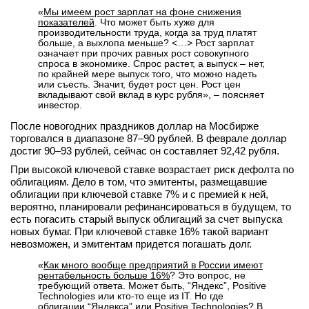
«
Мы имеем рост зарплат на фоне снижения
вконтакте
показателей
. Что может быть хуже для
телеграм
производительности труда, когда за труд платят
больше, а выхлопа меньше? <…> Рост зарплат
означает при прочих равных рост совокупного
Стать автором
спроса в экономике. Спрос растет, а выпуск – нет,
по крайней мере выпуск того, что можно надеть
Вход
или съесть. Значит, будет рост цен. Рост цен
вкладывают свой вклад в курс рубля», – поясняет
инвестор.
После новогодних праздников доллар на Мосбирже
торговался в диапазоне 87–90 рублей. В феврале доллар
достиг 90–93 рублей, сейчас он составляет 92,42 рубля.
При высокой ключевой ставке возрастает риск дефолта по
облигациям. Дело в том, что эмитенты, размещавшие
облигации при ключевой ставке 7% и с премией к ней,
вероятно, планировали рефинансироваться в будущем, то
есть погасить старый выпуск облигаций за счет выпуска
новых бумаг. При ключевой ставке 16% такой вариант
невозможен, и эмитентам придется погашать долг.
«
Как много вообще предприятий в России имеют
рентабельность больше 16%
? Это вопрос, не
требующий ответа. Может быть, “Яндекс”, Positive
Technologies или кто-то еще из IT. Но где
облигации “Яндекса” или Positive Technologies? В