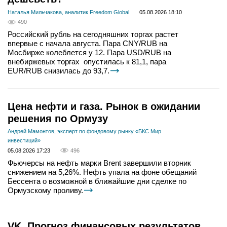
Наталья Мильчакова, аналитик Freedom Global
05.08.2026 18:10
490
Российский рубль на сегодняшних торгах растет
впервые с начала августа. Пара CNY/RUB на
Мосбирже колеблется у 12. Пара USD/RUB на
внебиржевых торгах опустилась к 81,1, пара
EUR/RUB снизилась до 93,7.
Цена нефти и газа. Рынок в ожидании
решения по Ормузу
Андрей Мамонтов, эксперт по фондовому рынку «БКС Мир
инвестиций»
05.08.2026 17:23
496
Фьючерсы на нефть марки Brent завершили вторник
снижением на 5,26%. Нефть упала на фоне обещаний
Бессента о возможной в ближайшие дни сделке по
Ормузскому проливу.
VK. Прогноз финансовых результатов