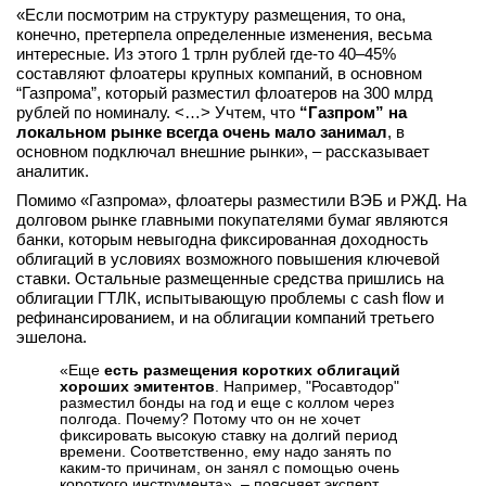
«Если посмотрим на структуру размещения, то она,
вконтакте
конечно, претерпела определенные изменения, весьма
телеграм
интересные. Из этого 1 трлн рублей где-то 40–45%
составляют флоатеры крупных компаний, в основном
“Газпрома”, который разместил флоатеров на 300 млрд
Стать автором
рублей по номиналу. <…> Учтем, что
“Газпром” на
Вход
локальном рынке всегда очень мало занимал
, в
основном подключал внешние рынки», – рассказывает
аналитик.
Помимо «Газпрома», флоатеры разместили ВЭБ и РЖД. На
долговом рынке главными покупателями бумаг являются
банки, которым невыгодна фиксированная доходность
облигаций в условиях возможного повышения ключевой
ставки. Остальные размещенные средства пришлись на
облигации ГТЛК, испытывающую проблемы с cash flow и
рефинансированием, и на облигации компаний третьего
эшелона.
«Еще
есть размещения коротких облигаций
хороших эмитентов
. Например, "Росавтодор"
разместил бонды на год и еще с коллом через
полгода. Почему? Потому что он не хочет
фиксировать высокую ставку на долгий период
времени. Соответственно, ему надо занять по
каким-то причинам, он занял с помощью очень
короткого инструмента», – поясняет эксперт.