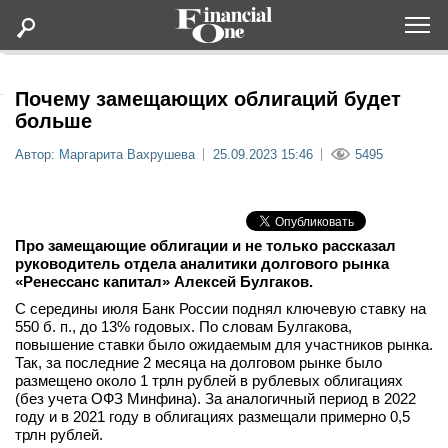
Оформить подписку
Почему замещающих облигаций будет
больше
Статьи
Автор: Маргарита Вахрушева
25.09.2023 15:46
5495
Дайджесты
Про замещающие облигации и не только рассказал
Lifestyle
руководитель отдела аналитики долгового рынка
«Ренессанс капитал» Алексей Булгаков.
Мероприятия
С середины июля Банк России поднял ключевую ставку на
550 б. п., до 13% годовых. По словам Булгакова,
повышение ставки было ожидаемым для участников рынка.
Новости
Так, за последние 2 месяца на долговом рынке было
размещено около 1 трлн рублей в рублевых облигациях
(без учета ОФЗ Минфина). За аналогичный период в 2022
Интервью
году и в 2021 году в облигациях размещали примерно 0,5
трлн рублей.