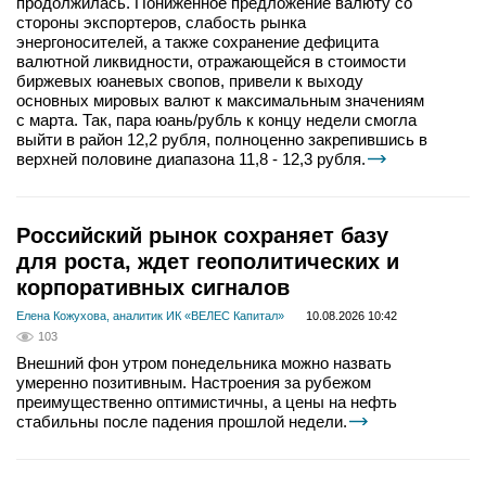
продолжилась. Пониженное предложение валюту со
стороны экспортеров, слабость рынка
энергоносителей, а также сохранение дефицита
валютной ликвидности, отражающейся в стоимости
биржевых юаневых свопов, привели к выходу
основных мировых валют к максимальным значениям
с марта. Так, пара юань/рубль к концу недели смогла
выйти в район 12,2 рубля, полноценно закрепившись в
верхней половине диапазона 11,8 - 12,3 рубля.
Российский рынок сохраняет базу
для роста, ждет геополитических и
корпоративных сигналов
Елена Кожухова, аналитик ИК «ВЕЛЕС Капитал»
10.08.2026 10:42
103
Внешний фон утром понедельника можно назвать
умеренно позитивным. Настроения за рубежом
преимущественно оптимистичны, а цены на нефть
стабильны после падения прошлой недели.