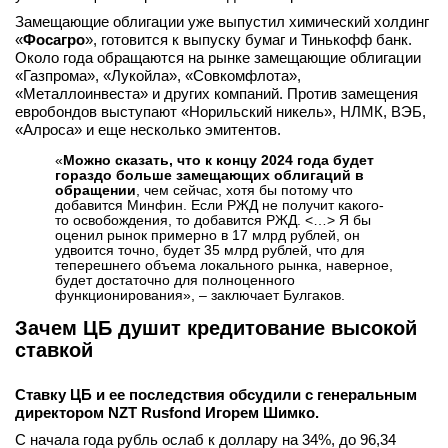
Замещающие облигации уже выпустил химический холдинг
«
Фосагро
», готовится к выпуску бумаг и Тинькофф банк.
Около года обращаются на рынке замещающие облигации
«Газпрома», «Лукойла», «Совкомфлота»,
«Металлоинвеста» и других компаний. Против замещения
евробондов выступают «Норильский никель», НЛМК, ВЭБ,
«Алроса» и еще несколько эмитентов.
«
Можно сказать, что к концу 2024 года будет
гораздо больше замещающих облигаций в
обращении
, чем сейчас, хотя бы потому что
добавится Минфин. Если РЖД не получит какого-
то освобождения, то добавится РЖД. <…> Я бы
оценил рынок примерно в 17 млрд рублей, он
удвоится точно, будет 35 млрд рублей, что для
теперешнего объема локального рынка, наверное,
будет достаточно для полноценного
функционирования», – заключает Булгаков.
Зачем ЦБ душит кредитование высокой
ставкой
Ставку ЦБ и ее последствия обсудили с генеральным
директором NZT Rusfond Игорем Шимко.
C начала года рубль ослаб к доллару на 34%, до 96,34