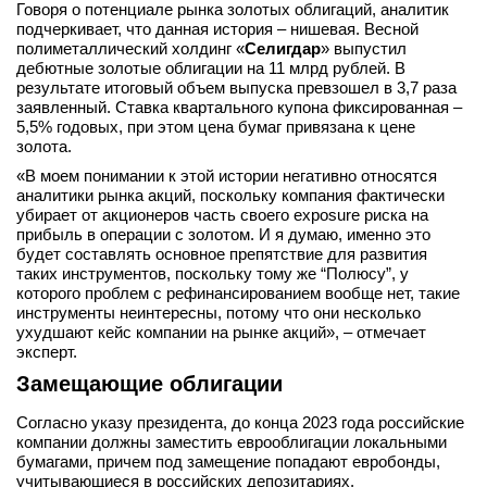
Говоря о потенциале рынка золотых облигаций, аналитик
подчеркивает, что данная история – нишевая. Весной
полиметаллический холдинг «
Селигдар
» выпустил
дебютные золотые облигации на 11 млрд рублей. В
результате итоговый объем выпуска превзошел в 3,7 раза
заявленный. Ставка квартального купона фиксированная –
5,5% годовых, при этом цена бумаг привязана к цене
золота.
«В моем понимании к этой истории негативно относятся
аналитики рынка акций, поскольку компания фактически
убирает от акционеров часть своего exposure риска на
прибыль в операции с золотом. И я думаю, именно это
будет составлять основное препятствие для развития
таких инструментов, поскольку тому же “Полюсу”, у
которого проблем с рефинансированием вообще нет, такие
инструменты неинтересны, потому что они несколько
ухудшают кейс компании на рынке акций», – отмечает
эксперт.
Замещающие облигации
Согласно указу президента, до конца 2023 года российские
компании должны заместить еврооблигации локальными
бумагами, причем под замещение попадают евробонды,
учитывающиеся в российских депозитариях.