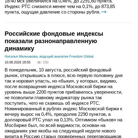
18:40 мск увеличился на 0,46%, до 2291,60 пункта.
Индекс РТС снизился менее чем на 0,1%, до 873,85
пункта, ощущая давление со стороны рубля.
Российские фондовые индексы
показали разнонаправленную
динамику
Наталья Мильчакова, ведущий аналитик Freedom Global
10.08.2026 18:55
230
В понедельник, 10 августа, российский фондовый
рынок, открывшись в плюсе, всю первую половину дня
так и норовил упасть, но «быки», у которых, видимо,
после возвращения индекса Московской биржи на
уровень выше 2200 пунктов прибавилось уверенности,
не позволили главному индикатору рынка так
поступить, чего не скажешь об индексе РТС.
Номинированный в рублях индекс Московской биржи к
вечеру вырос на 0,4%, преодолев 2290 пунктов, а
долларовый РТС упал на 0,13%. Оптимизм «быков» на
Мосбирже был, по всей видимости, основан на
ожиданиях уже якобы на следующей неделе нового
визита в Россию старых проверенных переговорщиков