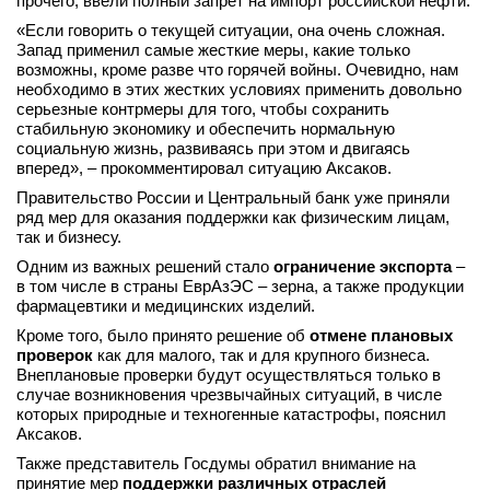
прочего, ввели полный запрет на импорт российской нефти.
вконтакте
«Если говорить о текущей ситуации, она очень сложная.
телеграм
Запад применил самые жесткие меры, какие только
возможны, кроме разве что горячей войны. Очевидно, нам
необходимо в этих жестких условиях применить довольно
Стать автором
серьезные контрмеры для того, чтобы сохранить
стабильную экономику и обеспечить нормальную
Вход
социальную жизнь, развиваясь при этом и двигаясь
вперед», – прокомментировал ситуацию Аксаков.
Правительство России и Центральный банк уже приняли
ряд мер для оказания поддержки как физическим лицам,
так и бизнесу.
Одним из важных решений стало
ограничение экспорта
–
в том числе в страны ЕврАзЭС – зерна, а также продукции
фармацевтики и медицинских изделий.
Кроме того, было принято решение об
отмене плановых
проверок
как для малого, так и для крупного бизнеса.
Внеплановые проверки будут осуществляться только в
случае возникновения чрезвычайных ситуаций, в числе
которых природные и техногенные катастрофы, пояснил
Аксаков.
Также представитель Госдумы обратил внимание на
принятие мер
поддержки различных отраслей