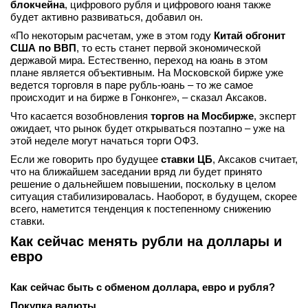
блокчейна
, цифрового рубля и цифрового юаня также
будет активно развиваться, добавил он.
«По некоторым расчетам, уже в этом году
Китай обгонит
США по ВВП
, то есть станет первой экономической
державой мира. Естественно, переход на юань в этом
плане является объективным. На Московской бирже уже
ведется торговля в паре рубль-юань – то же самое
происходит и на бирже в Гонконге», – сказал Аксаков.
Что касается возобновления
торгов на Мосбирже
, эксперт
ожидает, что рынок будет открываться поэтапно – уже на
этой неделе могут начаться торги ОФЗ.
Если же говорить про будущее
ставки ЦБ
, Аксаков считает,
что на ближайшем заседании вряд ли будет принято
решение о дальнейшем повышении, поскольку в целом
ситуация стабилизировалась. Наоборот, в будущем, скорее
всего, наметится тенденция к постепенному снижению
ставки.
Как сейчас менять рубли на доллары и
евро
Как сейчас быть с обменом доллара, евро и рубля?
Покупка валюты