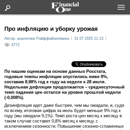
Оформить подписку
Про инфляцию и уборку урожая
Автор: аналитики Райффайзенбанка
31.07.2025 21:13
Статьи
4772
Дайджесты
По нашим оценкам на основе данных Росстата,
Lifestyle
годовые темпы инфляции опустились ниже 9%,
составив 8,98% год к году на неделе к 28 июля.
Недельная дефляция продолжается – среднесуточный
Мероприятия
темп падения цен остался на уровне прошлой недели
(-0,008%).
Новости
Дезинфляция идет даже быстрее, чем мы ожидали, и, судя
по всему, итоговая цифра за июль будет меньше 9% год к
году (мы ожидали 9,1%). Темп роста цен месяц к месяцу в
Интервью
таком случае составит 0,8% месяц к месяцу. с
исключением сезонности. Повышение сезонно-сглаженных