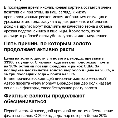
В последнее время инфляционная картина остается очень
позитивной, при этом, на наш взгляд, к числу
проинфляционных рисков может добавиться ситуация с
урожаем этого года: засуха в одних регионах и обильные
дожди в других могут повлиять на качество зерна и объемы
урожая подсолнечника и пшеницы. Кроме того, из-за
дефицита рабочей силы уборка урожая идет медленнее.
Пять причин, по которым золото
продолжает активно расти
Цены на золото достигли нового рекорда, превысив
$3300 за унцию. С начала года металл подорожал почти
на 30%, оставив позади фондовый рынок США. За
последнее десятилетие золото выросло в цене на 200%, а
за три последних года – почти на 90%.
В чем причина восходящей динамики желтого металла?
Автор проекта «New Money» Брэндон ван дер Колк назвал
основные факторы, способствующие росту золота.
Фиатные валюты продолжают
обесцениваться
Первой и самой очевидной причиной остается обесценение
фиатных валют. С 2020 года доллар потерял более 20%