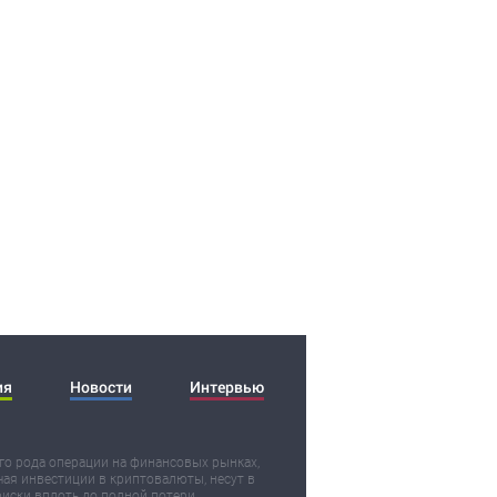
ия
Новости
Интервью
о рода операции на финансовых рынках,
ая инвестиции в криптовалюты, несут в
риски вплоть до полной потери