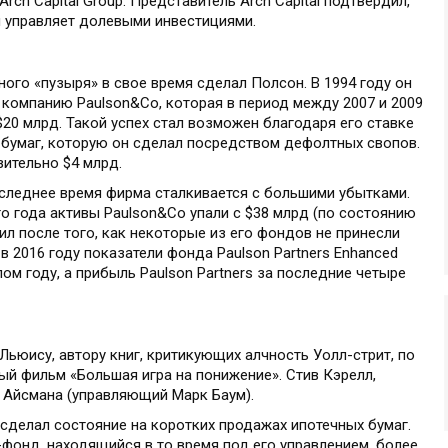
rch Capital Group. Представитель Arch Capital подтвердил,
и управляет долевыми инвестициями.
ого «пузыря» в свое время сделал Полсон. В 1994 году он
компанию Paulson&Co, которая в период между 2007 и 2009
20 млрд. Такой успех стал возможен благодаря его ставке
бумаг, которую он сделал посредством дефолтных свопов.
ительно $4 млрд.
оследнее время фирма сталкивается с большими убытками.
го года активы Paulson&Co упали с $38 млрд (по состоянию
пил после того, как некоторые из его фондов не принесли
2016 году показатели фонда Paulson Partners Enhanced
ом году, а прибыль Paulson Partners за последние четыре
ьюису, автору книг, критикующих алчность Уолл-стрит, по
ый фильм «Большая игра на понижение». Стив Кэрелл,
а Айсмана (управляющий Марк Баум).
 сделал состояние на коротких продажах ипотечных бумаг.
фонд, находящийся в то время под его управлением, более