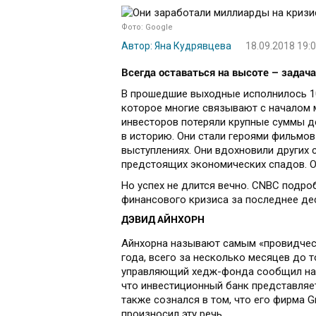
Фото: Google
Автор: Яна Кудрявцева
18.09.2018 19:
Всегда оставаться на высоте – задача 
В прошедшие выходные исполнилось 10
которое многие связывают с началом 
инвесторов потеряли крупные суммы де
в историю. Они стали героями фильмов
выступлениях. Они вдохновили других 
предстоящих экономических спадов. О
Но успех не длится вечно. CNBC подро
финансового кризиса за последнее де
ДЭВИД АЙНХОРН
Айнхорна называют самым «провидческ
года, всего за несколько месяцев до т
управляющий хедж-фонда сообщил на о
что инвестиционный банк представляе
также сознался в том, что его фирма Gr
произносил эту речь.