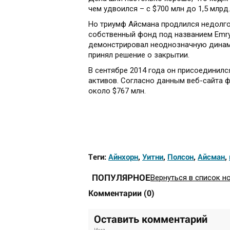
чем удвоился – с $700 млн до 1,5 млрд.
Но триумф Айсмана продлился недолго. 
собственный фонд под названием Emrys
демонстрировал неоднозначную динамику
принял решение о закрытии.
В сентябре 2014 года он присоединилс
активов. Согласно данным веб-сайта 
около $767 млн.
Теги:
Айнхорн
,
Уитни
,
Полсон
,
Айсман
,
ПОПУЛЯРНОЕ
Вернуться в список н
Комментарии
(
0
)
Оставить комментарий