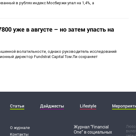
ванный в рублях индекс Мосбиржи упал на 1,4%, а
800 уже в августе – но затем упасть на
шенной волатильности, однако руководитель исследований
ционный директор Fundstrat Capital Том Ли сохраняет
Статьи
Дайджесты
Lifestyle
Мероприят
Журнал “Financial
Любог
О журнале
включ
One” в социальных
Контакты
себе 