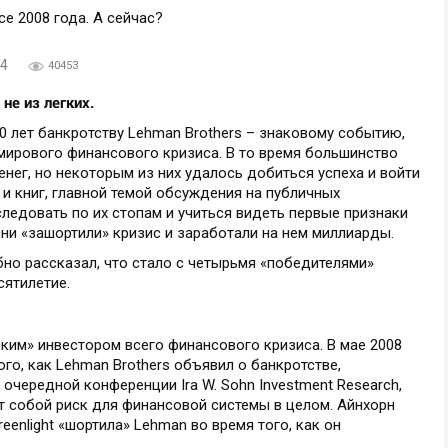
04
40453
не из легких.
 лет банкротству Lehman Brothers – знаковому событию,
мирового финансового кризиса. В то время большинство
нег, но некоторым из них удалось добиться успеха и войти
 и книг, главной темой обсуждения на публичных
следовать по их стопам и учиться видеть первые признаки
ни «зашортили» кризис и заработали на нем миллиарды.
бно рассказал, что стало с четырьмя «победителями»
сятилетие.
им» инвестором всего финансового кризиса. В мае 2008
ого, как Lehman Brothers объявил о банкротстве,
чередной конференции Ira W. Sohn Investment Research,
т собой риск для финансовой системы в целом. Айнхорн
eenlight «шортила» Lehman во время того, как он