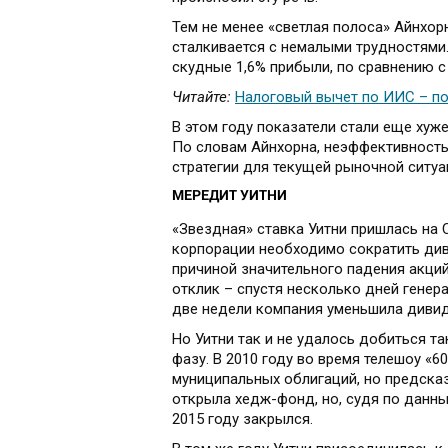
Тем не менее «светлая полоса» Айнхор
сталкивается с немалыми трудностями. 
скудные 1,6% прибыли, по сравнению с 
Читайте:
Налоговый вычет по ИИС – по
В этом году показатели стали еще хуже
По словам Айнхорна, неэффективность
стратегии для текущей рыночной ситуа
МЕРЕДИТ УИТНИ
«Звездная» ставка Уитни пришлась на Ci
корпорации необходимо сократить див
причиной значительного падения акций
отклик – спустя несколько дней генера
две недели компания уменьшила диви
Но Уитни так и не удалось добиться та
фазу. В 2010 году во время телешоу «6
муниципальных облигаций, но предсказ
открыла хедж-фонд, но, судя по данным 
2015 году закрылся.