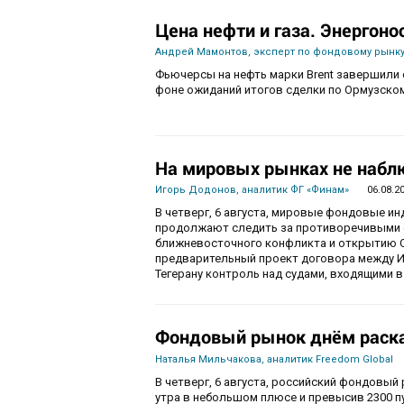
Цена нефти и газа. Энергоно
Андрей Мамонтов, эксперт по фондовому рынку
Фьючерсы на нефть марки Brent завершили с
фоне ожиданий итогов сделки по Ормузско
На мировых рынках не набл
Игорь Додонов, аналитик ФГ «Финам»
06.08.2
В четверг, 6 августа, мировые фондовые и
продолжают следить за противоречивыми 
ближневосточного конфликта и открытию О
предварительный проект договора между И
Тегерану контроль над судами, входящими в
Фондовый рынок днём раска
Наталья Мильчакова, аналитик Freedom Global
В четверг, 6 августа, российский фондовый
утра в небольшом плюсе и превысив 2300 п