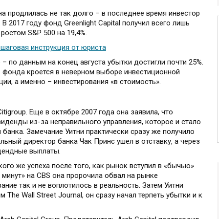
на продлилась не так долго – в последнее время инвестор
В 2017 году фонд Greenlight Capital получил всего лишь
ростом S&P 500 на 19,4%.
шаговая инструкция от юриста
 – по данным на конец августа убытки достигли почти 25%.
 фонда кроется в неверном выборе инвестиционной
ции, а именно – инвестирования «в стоимость».
tigroup. Еще в октябре 2007 года она заявила, что
иденды из-за неправильного управления, которое и стало
 банка. Замечание Уитни практически сразу же получило
льный директор банка Чак Принс ушел в отставку, а через
дендные выплаты.
кого же успеха после того, как рынок вступил в «бычью»
0 минут» на CBS она пророчила обвал на рынке
ание так и не воплотилось в реальность. Затем Уитни
The Wall Street Journal, он сразу начал терпеть убытки и к