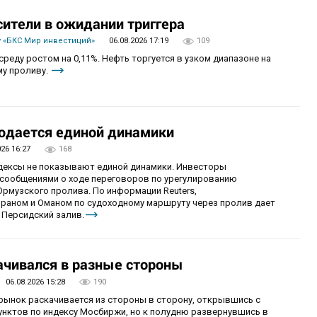
сители в ожидании триггера
 «БКС Мир инвестиций»
06.08.2026 17:19
109
реду ростом на 0,11%. Нефть торгуется в узком диапазоне на
му проливу.
юдается единой динамики
026 16:27
168
ндексы не показывают единой динамики. Инвесторы
сообщениями о ходе переговоров по урегулированию
рмузского пролива. По информации Reuters,
раном и Оманом по судоходному маршруту через пролив дает
 Персидский залив.
чивался в разные стороны
06.08.2026 15:28
190
 рынок раскачивается из стороны в сторону, открывшись с
унктов по индексу Мосбиржи, но к полудню развернувшись в