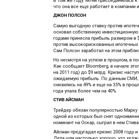
В том же году Уитни присоединилась к A
что она все еще работает в компании 
ДЖОН ПОЛСОН
Самую выгодную ставку против ипотечн
основал собственную инвестиционную 
годами принесла прибыль размером в $
против высокорискованных ипотечных 
Сам Полсон заработал на этом приблиз
Но несмотря на успехи в прошлом, в п
Как сообщает Bloomberg, в начале это
на 2011 год) до $9 млрд. Кризис насту
ожидаемую прибыль. По данным СМИ, в 
снизились на 49% и еще на 35% в прошл
года упала более чем на 40%.
СТИВ АЙСМАН
Трейдер обязан популярностью Марку Л
одной из которых был снят одноименн
номинант на Оскар, сыграл в нем Стив
Айсман предугадал кризис 2008 году и
Дела шли настолько хорошо, что хедж-