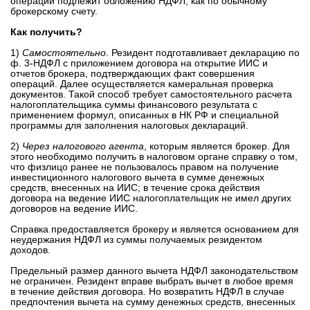
операций подлежит обложению НДФЛ, как по обычному
брокерскому счету.
Как получить?
1)
Самостоятельно
. Резидент подготавливает декларацию по
ф. 3-НДФЛ с приложением договора на открытие ИИС и
отчетов брокера, подтверждающих факт совершения
операций. Далее осуществляется камеральная проверка
документов. Такой способ требует самостоятельного расчета
налогоплательщика суммы финансового результата с
применением формул, описанных в НК РФ и специальной
программы для заполнения налоговых деклараций.
2)
Через налогового агента
, которым является брокер. Для
этого необходимо получить в налоговом органе справку о том,
что физлицо ранее не пользовалось правом на получение
инвестиционного налогового вычета в сумме денежных
средств, внесенных на ИИС; в течение срока действия
договора на ведение ИИС налогоплательщик не имел других
договоров на ведение ИИС.
Справка предоставляется брокеру и является основанием для
неудержания НДФЛ из суммы получаемых резидентом
доходов.
Предельный размер данного вычета НДФЛ законодательством
не ограничен. Резидент вправе выбрать вычет в любое время
в течение действия договора. Но возвратить НДФЛ в случае
предпочтения вычета на сумму денежных средств, внесенных