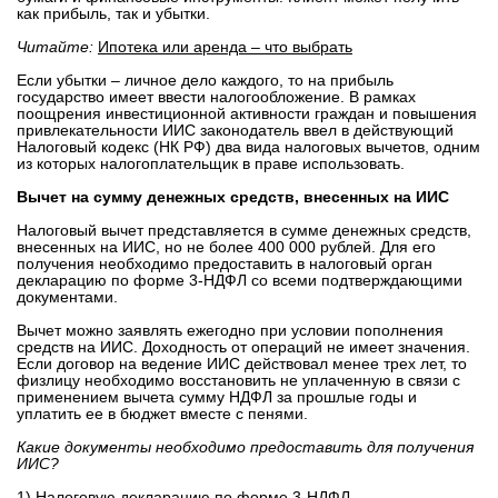
как прибыль, так и убытки.
вконтакте
телеграм
Читайте:
Ипотека или аренда – что выбрать
Если убытки – личное дело каждого, то на прибыль
государство имеет ввести налогообложение. В рамках
Стать автором
поощрения инвестиционной активности граждан и повышения
привлекательности ИИС законодатель ввел в действующий
Вход
Налоговый кодекс (НК РФ) два вида налоговых вычетов, одним
из которых налогоплательщик в праве использовать.
Вычет на сумму денежных средств, внесенных на ИИС
Налоговый вычет представляется в сумме денежных средств,
внесенных на ИИС, но не более 400 000 рублей. Для его
получения необходимо предоставить в налоговый орган
декларацию по форме 3-НДФЛ со всеми подтверждающими
документами.
Вычет можно заявлять ежегодно при условии пополнения
средств на ИИС. Доходность от операций не имеет значения.
Если договор на ведение ИИС действовал менее трех лет, то
физлицу необходимо восстановить не уплаченную в связи с
применением вычета сумму НДФЛ за прошлые годы и
уплатить ее в бюджет вместе с пенями.
Какие документы необходимо предоставить для получения
ИИС?
1) Налоговую декларацию по форме 3-НДФЛ.