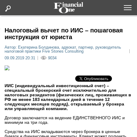
Оформить подписку
Налоговый вычет по ИИС – пошаговая
инструкция от юриста
Статьи
Автор: Екатерина Болдинова, адвокат, партнер, руководитель
налоговой практики Five Stones Consulting
09.09.2019 20:31
9034
Дайджесты
Lifestyle
ИИС (индивидуальный инвестиционный счет) –
специальный брокерский счет исключительно для
Мероприятия
налоговых резидентов (физических лиц, проживающих в
РФ не менее 183 календарных дней в течение 12
следующих месяцев подряд), открываемый у брокера
или управляющей компании.
Новости
Договор заключается на ведение ЕДИНСТВЕННОГО ИИС и
минимум на три года.
Интервью
Средства на ИИС вкладываются через брокера в ценные
бумаги и финансовые инструменты. Клиент может получить