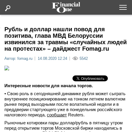
Оформить подписку
Рубль и доллар нашли повод для
позитива, глава МВД Белоруссии
извинился за травмы «случайных людей
Статьи
на протестах» – дайджест Fomag.ru
Автор: fomag.ru
14.08.2020 12:24
5542
Дайджесты
Lifestyle
Интересные новости для начала торгов.
Мероприятия
• Свою роль в сегодняшней динамике рубля может сыграть
внутреннее позиционирование на тонком летнем валютном
рынке перед выходными после волатильной недели и в
Новости
преддверии стартующего уже в понедельник российского
налогового периода,
сообщает
Reuters.
Интервью
Рыночные котировки пары доллар/рубль в пятницу утром
перед открытием торгов Московской биржи находились в