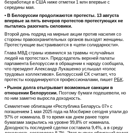
безработице в США ниже отметки 1 млн впервые с
середины мая.
•
В Белоруссии продолжаются протесты. 13 августа
впервые за пять вечеров протестов протестующих не
пытались разогнать силовики.
Второй день подряд на мирные акции против насилия со
стороны правоохранительных органов выходят женщины.
Протестующие выстраиваются в «цепи солидарности».
Глава МВД страны извинился за травмы «случайных
людей на протестах». Председатель верхней палаты
парламента Белоруссии в обращении к народу сообщила,
что президент Александр Лукашенко услышал «голос
трудовых коллективов». Белорусский СК считает, что
протесты координируются профессионалами, пишет
РБК
.
•
Рынок долга отыгрывает возможные санкции в
отношении Белоруссии.
Поэтому бумаги подешевели, но
по ним заметно выросла доходность.
Семилетние облигации «Республика Беларусь 07» с
погашением 1 мая 2025 года на Мосбирже сегодня упали до
97% от номинала. В то время как днем ранее торги
бумагами закрылись на уровне 99,8% от номинала.
Доходность последней сделки составила 9,4%, а в среду
доходность составляла 8,7%. Этот выпуск облигаций падет