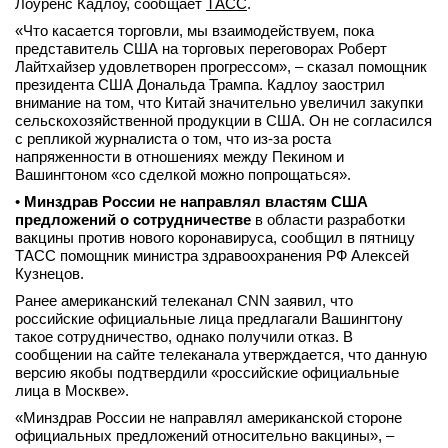
Лоуренс Кадлоу, сообщает
ТАСС
.
«Что касается торговли, мы взаимодействуем, пока
представитель США на торговых переговорах Роберт
Лайтхайзер удовлетворен прогрессом», – сказал помощник
президента США Дональда Трампа. Кадлоу заострил
внимание на том, что Китай значительно увеличил закупки
сельскохозяйственной продукции в США. Он не согласился
с репликой журналиста о том, что из-за роста
напряженности в отношениях между Пекином и
Вашингтоном «со сделкой можно попрощаться».
•
Минздрав России не направлял властям США
предложений о сотрудничестве
в области разработки
вакцины против нового коронавируса, сообщил в пятницу
ТАСС помощник министра здравоохранения РФ Алексей
Кузнецов.
Ранее американский телеканал CNN заявил, что
российские официальные лица предлагали Вашингтону
такое сотрудничество, однако получили отказ. В
сообщении на сайте телеканала утверждается, что данную
версию якобы подтвердили «российские официальные
лица в Москве».
«Минздрав России не направлял американской стороне
официальных предложений относительно вакцины», –