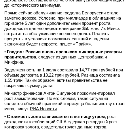
до исторического минимума.
Прямо сейчас обслуживание госдолга Белоруссии стало
заметно дороже. Условно, при миллиарде в облигациях на
горизонте 5 лет один дополнительный процент роста
доходности для его держателей равен $50 млн. Их Минск
потратит на обслуживание внешнего долга. Платить
проценты в условиях возможных санкций и падения
экономики будет непросто, пишет «
Прайм
».
•
Госдолг России вновь превысил ликвидные резервы
правительства
, следует из данных Центробанка и
Минфина.
Задолженность на 1 июля составила 14,77 трлн рублей при
объеме депозита в 13,22 трлн рублей. Разница составила
1,55 трлн. Таким образом, активы правительства не
покрывают сумму долга.
Министр финансов Антон Силуанов прокомментировал
рост заимствований. По его словам, такая ситуация
является обычной практикой и присуща большинству стран
мира, пишут
РИА Новости
.
•
Стоимость золота снижается в пятницу утром
, рост
доходности гособлигаций США сдержал рекордный рост
котировок золота, свидетельствуют данные торгов.