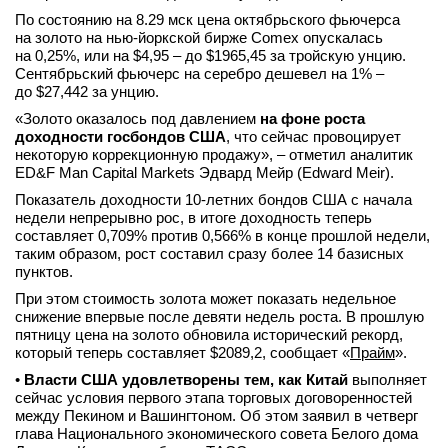
По состоянию на 8.29 мск цена октябрьского фьючерса
на золото на нью-йоркской бирже Comex опускалась
на 0,25%, или на $4,95 – до $1965,45 за тройскую унцию.
Сентябрьский фьючерс на серебро дешевел на 1% –
до $27,442 за унцию.
«Золото оказалось под давлением
на фоне роста
доходности госбондов США
, что сейчас провоцирует
некоторую коррекционную продажу», – отметил аналитик
ED&F Man Capital Markets Эдвард Мейр (Edward Meir).
Показатель доходности 10-летних бондов США с начала
недели непрерывно рос, в итоге доходность теперь
составляет 0,709% против 0,566% в конце прошлой недели,
таким образом, рост составил сразу более 14 базисных
пунктов.
При этом стоимость золота может показать недельное
снижение впервые после девяти недель роста. В прошлую
пятницу цена на золото обновила исторический рекорд,
который теперь составляет $2089,2, сообщает «
Прайм
».
•
Власти США удовлетворены тем, как Китай
выполняет
сейчас условия первого этапа торговых договоренностей
между Пекином и Вашингтоном. Об этом заявил в четверг
глава Национального экономического совета Белого дома