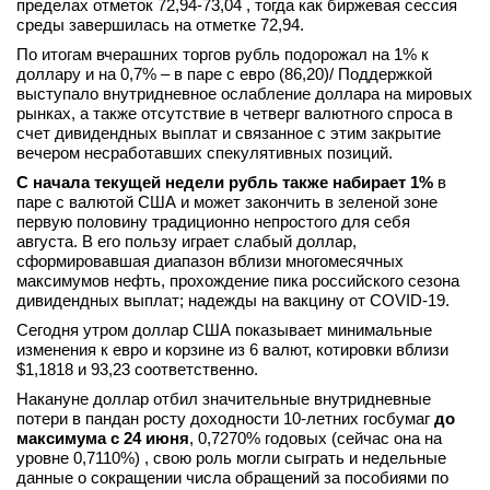
пределах отметок 72,94-73,04 , тогда как биржевая сессия
вконтакте
среды завершилась на отметке 72,94.
телеграм
По итогам вчерашних торгов рубль подорожал на 1% к
доллару и на 0,7% – в паре с евро (86,20)/ Поддержкой
выступало внутридневное ослабление доллара на мировых
Стать автором
рынках, а также отсутствие в четверг валютного спроса в
Вход
счет дивидендных выплат и связанное с этим закрытие
вечером несработавших спекулятивных позиций.
С начала текущей недели рубль также набирает 1%
в
паре с валютой США и может закончить в зеленой зоне
первую половину традиционно непростого для себя
августа. В его пользу играет слабый доллар,
сформировавшая диапазон вблизи многомесячных
максимумов нефть, прохождение пика российского сезона
дивидендных выплат; надежды на вакцину от COVID-19.
Сегодня утром доллар США показывает минимальные
изменения к евро и корзине из 6 валют, котировки вблизи
$1,1818 и 93,23 соответственно.
Накануне доллар отбил значительные внутридневные
потери в пандан росту доходности 10-летних госбумаг
до
максимума с 24 июня
, 0,7270% годовых (сейчас она на
уровне 0,7110%) , свою роль могли сыграть и недельные
данные о сокращении числа обращений за пособиями по