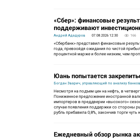
«Сбер»: финансовые резуль
поддерживают инвестиционн
Андрей Ададуров
07.08.2026 12:30
166
«Сбербанк» представил финансовые результ
года, превзойдя ожидания по чистой приб
процентной марже и более низким, чем про
Юань попытается закрепить
Богдан Зварич, управляющий по анализу банко
Несмотря на подъем цен на нефть, в четве
Пониженное предложение иностранной валю
импортеров в преддверии «высокого» сезон
случае появления поддержки со стороны рын
рубль прибавила 0,8%, закончив торги чуть н
Ежедневный обзор рынка акц