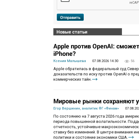
Отправить
Новые статьи
Apple против OpenAI: сможе
iPhone?
Ксения Малышева
07.08.2026 14:30
56
Apple обратилась в федеральный суд Севе
доказательств по иску против OpenAI о пр
коммерческих тайн.
Мировые рынки сохраняют у
Егор Вершинин, аналитик ФГ «Финам»
07.08.20
По состоянию на 7 августа 2026 года амер
периода повышенной волатильности. Подд
отчетность, устойчивые макроэкономическ
ставку без изменений. В центре внимания 
политики и состояние экономики США.