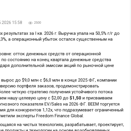
5.2026 15:58
2500
результатах за I кв. 2026 г. Выручка упала на 50,5% г/г до
3,3%, а операционный убыток остался существенным на
ровне: отток денежных средств от операционной
ом по состоянию на конец квартала денежные средства
одаря дополнительной эмиссии акций по рыночной цене
 вырос до $9,0 млн с $6,0 млн в конце 2025 ФГ, компании
версию портфеля заказов, продемонстрировать
более четкую стратегию получения устойчивого потока
$1,50
ем нашу целевую цену с $2,00 до
и присваиваем
гнозного показателя EV/Sales на 2026 ФГ. BEEM торгуется
ния для конкурентов 1,12x, что подразумевает ограниченный
тметили эксперты Freedom Finance Global.
ющаяся на чистых технологиях, разрабатывает, проектирует,
ые продукты и технологии на основе возобновляемых