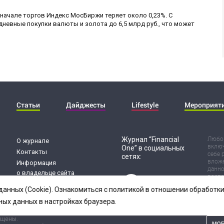
 начале торгов Индекс МосБиржи теряет около 0,23%. С
невные покупки валюты и золота до 6,5 млрд руб., что может
Статьи
Дайджесты
Lifestyle
Мероприят
Журнал “Financial
Любог
О журнале
включ
One” в социальных
Контакты
себе 
сетях:
вложе
Информация
данно
о владельце сайта
воспр
Обработка
Испол
данных (Cookie). Ознакомиться с политикой в отношении обработ
риск 
персональных данных
резул
ных данных в настройках браузера.
ищены.
МОБ