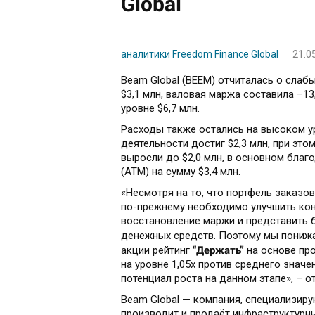
Global
аналитики Freedom Finance Global
21.0
Beam Global (BEEM) отчиталась о слабых 
$3,1 млн, валовая маржа составила −1
уровне $6,7 млн.
Расходы также остались на высоком у
деятельности достиг $2,3 млн, при эт
выросли до $2,0 млн, в основном благ
(ATM) на сумму $3,4 млн.
«Несмотря на то, что портфель заказов
по-прежнему необходимо улучшить кон
восстановление маржи и представить 
денежных средств. Поэтому мы понижа
“Держать”
акции рейтинг
на основе про
на уровне 1,05x против среднего значе
потенциал роста на данном этапе», – о
Beam Global — компания, специализиру
производит и продаёт инфраструктурн