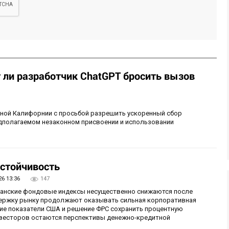
т ли разработчик ChatGPT бросить вызов
рной Калифорнии с просьбой разрешить ускоренный сбор
едполагаемом незаконном присвоении и использовании
стойчивость
26 13:36
147
иканские фондовые индексы несущественно снижаются после
ержку рынку продолжают оказывать сильная корпоративная
ие показатели США и решение ФРС сохранить процентную
инвесторов остаются перспективы денежно-кредитной