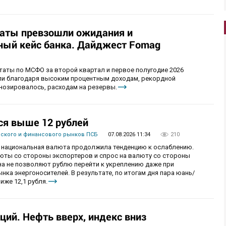
таты превзошли ожидания и
ый кейс банка. Дайджест Fomag
аты по МСФО за второй квартал и первое полугодие 2026
ыли благодаря высоким процентным доходам, рекордной
гнозировалось, расходам на резервы.
ся выше 12 рублей
вского и финансового рынков ПСБ
07.08.2026 11:34
210
рг национальная валюта продолжила тенденцию к ослаблению.
ты со стороны экспортеров и спрос на валюту со стороны
а не позволяют рублю перейти к укреплению даже при
ка энергоносителей. В результате, по итогам дня пара юань/
иже 12,1 рубля.
ий. Нефть вверх, индекс вниз