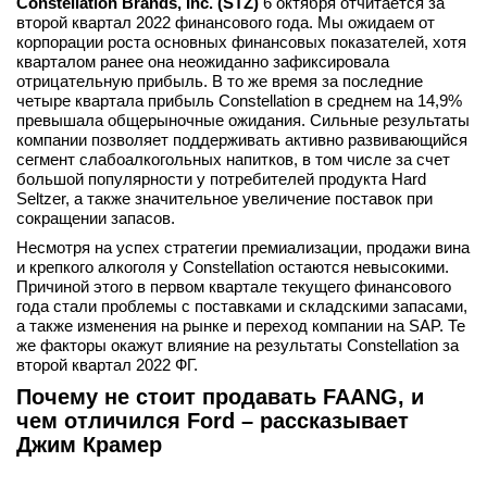
Constellation Brands, Inc. (STZ)
6 октября отчитается за
второй квартал 2022 финансового года. Мы ожидаем от
корпорации роста основных финансовых показателей, хотя
кварталом ранее она неожиданно зафиксировала
отрицательную прибыль. В то же время за последние
четыре квартала прибыль Constellation в среднем на 14,9%
превышала общерыночные ожидания. Сильные результаты
компании позволяет поддерживать активно развивающийся
сегмент слабоалкогольных напитков, в том числе за счет
большой популярности у потребителей продукта Hard
Seltzer, а также значительное увеличение поставок при
сокращении запасов.
Несмотря на успех стратегии премиализации, продажи вина
и крепкого алкоголя у Constellation остаются невысокими.
Причиной этого в первом квартале текущего финансового
года стали проблемы с поставками и складскими запасами,
а также изменения на рынке и переход компании на SAP. Те
же факторы окажут влияние на результаты Constellation за
второй квартал 2022 ФГ.
Почему не стоит продавать FAANG, и
чем отличился Ford – рассказывает
Джим Крамер