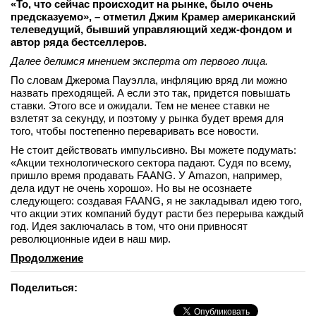
«То, что сейчас происходит на рынке, было очень
предсказуемо», – отметил Джим Крамер американский
телеведущий, бывший управляющий хедж-фондом и
автор ряда бестселлеров.
Далее делимся мнением эксперта от первого лица.
По словам Джерома Пауэлла, инфляцию вряд ли можно
назвать преходящей. А если это так, придется повышать
ставки. Этого все и ожидали. Тем не менее ставки не
взлетят за секунду, и поэтому у рынка будет время для
того, чтобы постепенно переваривать все новости.
Не стоит действовать импульсивно. Вы можете подумать:
«Акции технологического сектора падают. Судя по всему,
пришло время продавать FAANG. У Amazon, например,
дела идут не очень хорошо». Но вы не осознаете
следующего: создавая FAANG, я не закладывал идею того,
что акции этих компаний будут расти без перерыва каждый
год. Идея заключалась в том, что они привносят
революционные идеи в наш мир.
Продолжение
Поделиться: