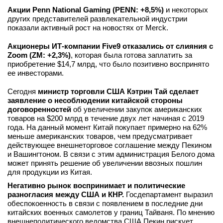
Акции Penn National Gaming (PENN: +8,5%)
и некоторых
вконтакте
телеграм
других представителей развлекательной индустрии
показали активный рост на новостях от Merck.
Стать автором
Акционеры ИТ-компании Five9 отказались от слияния с
Zoom (ZM: +2,3%)
, которая была готова заплатить за
Вход
приобретение $14,7 млрд, что было позитивно воспринято
ее инвесторами.
Сегодня
министр торговли США Кэтрин Тай сделает
заявление о несоблюдении китайской стороны
договоренностей
об увеличении закупок американских
товаров на $200 млрд в течение двух лет начиная с 2019
года. На данный момент Китай покупает примерно на 62%
меньше американских товаров, чем предусматривает
действующее внешнеторговое соглашение между Пекином
и Вашингтоном. В связи с этим администрация Белого дома
может принять решение об увеличении ввозных пошлин
для продукции из Китая.
Негативно рынок воспринимает и политические
разногласия между США и КНР.
Госдепартамент выразил
обеспокоенность в связи с появлением в последние дни
китайских военных самолетов у границ Тайваня. По мнению
внешнеполитического ведомства США Пекин рискует