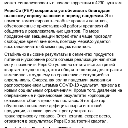
может сигнализировать о начале коррекции к 4230 пунктам.
PepsiCo (PEP) сохранила устойчивость благодаря
высокому спросу на снэки в период пандемии.
Это
помогло компенсировать слабые продажи напитков,
обусловленные приостановкой работы предприятий
общепита и развлекательных центров. По мере
продвижения вакцинации потребители чаще проводят
свободное время вне дома, поэтому PepsiCo удается
восстанавливать объемы продаж напитков.
Стабильно высокие результаты в сегментах продуктов
питания и ускорение роста объема реализации напитков
могут позволить PepsiCo успешно отчитаться за третий
квартал текущего года, хотя общая тенденция для отрасли
изменилась к худшему по сравнению с ситуацией за
апрель-июль. Очередная волна пандемии, вызванная
распространением штамма COVID-19 «дельта», привела к
новым социальным ограничениям. Кроме того, давление на
операционные и финансовые результаты корпорации
оказывают сбои в цепочках поставок. Этот фактор
обусловил появление дефицита сырья и готовой
продукции, а также привел к росту затрат на
транспортировку товаров. Этот негатив, скорее всего,
отразится в результатах PepsiCo за третий квартал.