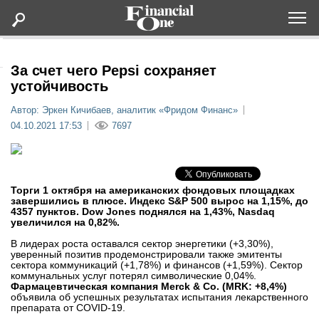
Оформить подписку
За счет чего Pepsi сохраняет
устойчивость
Статьи
Автор: Эркен Кичибаев, аналитик «Фридом Финанс»
04.10.2021 17:53
7697
Дайджесты
Lifestyle
Торги 1 октября на американских фондовых площадках
завершились в плюсе. Индекс S&P 500 вырос на 1,15%, до
4357 пунктов. Dow Jones поднялся на 1,43%, Nasdaq
Мероприятия
увеличился на 0,82%.
В лидерах роста оставался сектор энергетики (+3,30%),
Новости
уверенный позитив продемонстрировали также эмитенты
сектора коммуникаций (+1,78%) и финансов (+1,59%). Сектор
коммунальных услуг потерял символические 0,04%.
Фармацевтическая компания Merck & Co. (MRK: +8,4%)
Интервью
объявила об успешных результатах испытания лекарственного
препарата от COVID-19.