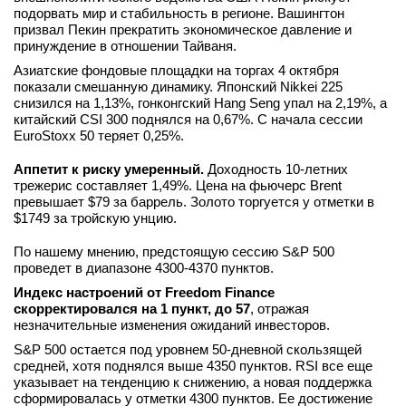
подорвать мир и стабильность в регионе. Вашингтон
призвал Пекин прекратить экономическое давление и
принуждение в отношении Тайваня.
Азиатские фондовые площадки на торгах 4 октября
показали смешанную динамику. Японский Nikkei 225
снизился на 1,13%, гонконгский Hang Seng упал на 2,19%, а
китайский CSI 300 поднялся на 0,67%. С начала сессии
EuroStoxx 50 теряет 0,25%.
Аппетит к риску умеренный.
Доходность 10-летних
трежерис составляет 1,49%. Цена на фьючерс Brent
превышает $79 за баррель. Золото торгуется у отметки в
$1749 за тройскую унцию.
По нашему мнению, предстоящую сессию S&P 500
проведет в диапазоне 4300-4370 пунктов.
Индекс настроений от Freedom Finance
скорректировался на 1 пункт, до 57
, отражая
незначительные изменения ожиданий инвесторов.
S&P 500 остается под уровнем 50-дневной скользящей
средней, хотя поднялся выше 4350 пунктов. RSI все еще
указывает на тенденцию к снижению, а новая поддержка
сформировалась у отметки 4300 пунктов. Ее достижение