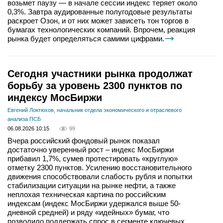
возьмет паузу — в начале сессии индекс теряет около
0,3%. Завтра аудированные полугодовые результаты
раскроет Озон, и от них может зависеть тон торгов в
бумагах технологических компаний. Впрочем, реакция
рынка будет определяться самими цифрами.
Сегодня участники рынка продолжат
борьбу за уровень 2300 пунктов по
индексу МосБиржи
Евгений Локтюхов, начальник отдела экономического и отраслевого
анализа ПСБ
06.08.2026 10:15
99
Вчера российский фондовый рынок показал
достаточно уверенный рост – индекс МосБиржи
прибавил 1,7%, сумев протестировать «круглую»
отметку 2300 пунктов. Усилению восстановительного
движения способствовали слабость рубля и попытки
стабилизации ситуации на рынке нефти, а также
неплохая техническая картина по российским
индексам (индекс МосБиржи удержался выше 50-
дневной средней) и ряду «идейных» бумаг, что
позволило поддержать спрос в сегменте ключевых