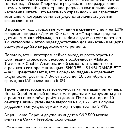
теплых вод вблизи Флориды, в результате чего разрушения
вконтакте
носили массовый характер, пострадало значительное число
телеграм
населения штата. Это негативно отразилось и на страховых
компаниях, которые были вынуждены оплачивать убытки
своих клиентов.
Стать автором
В прошлом году страховые компании в среднем упали на 10%
во время шторма «Ирма». Считаю, что «Флоренс» вряд ли
Вход
достигнет мощи «Ирмы», но в любом случае он уже перешел
в 4 категорию и этого будет достаточно для нанесения ущерба
размером до $25 млрд экономике региона.
Полагаю, что инвесторам сейчас выгодно рассмотреть на
шорт акции страхового сектора, в особенности Allstate,
Travelers и Chubb. Альтернативой может стать шорт всего
страхового сектора с помощью ISHARES US INSURANCE ETF
– IAK. Представляется, что в среднем падение отдельных
акций может достичь 7-8% от закрытия 10 сентября, в то
время, как IAK снизится на 5-6%.
Также у инвесторов есть возможность купить акции ритейлера
Home Depot, который продает материалы и инструменты для
строительства и обустройства домов. По итогам торгов 10
сентября акции ритейлера выросли на 2,16%, но в случае
ухудшения ситуации, бумаги могут подняться на 3-4%.
Акции Home Depot и другие из индекса S&P 500 можно
купить
на Санкт-Петербургской бирже
«Отток западного капитала продолжается, и его темпы не