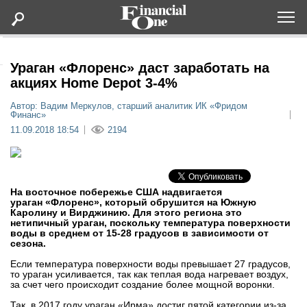
Оформить подписку
Ураган «Флоренс» даст заработать на
акциях Home Depot 3-4%
Статьи
Автор: Вадим Меркулов, старший аналитик ИК «Фридом
Финанс»
11.09.2018 18:54
2194
Дайджесты
Lifestyle
На восточное побережье США надвигается
ураган «Флоренс», который обрушится на Южную
Мероприятия
Каролину и Вирджинию. Для этого региона это
нетипичный ураган, поскольку температура поверхности
воды в среднем от 15-28 градусов в зависимости от
сезона.
Новости
Если температура поверхности воды превышает 27 градусов,
то ураган усиливается, так как теплая вода нагревает воздух,
Интервью
за счет чего происходит создание более мощной воронки.
Так, в 2017 году ураган «Ирма» достиг пятой категории из-за