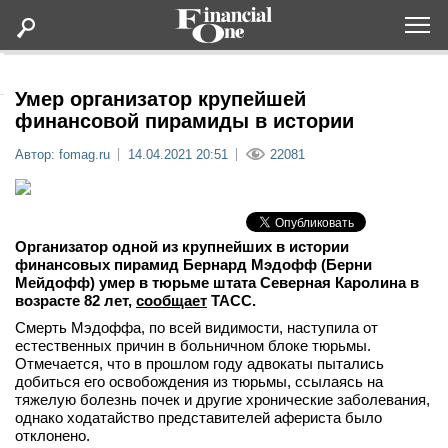
Оформить подписку
Умер организатор крупейшей
финансовой пирамиды в истории
Статьи
Автор: fomag.ru
14.04.2021 20:51
22081
Дайджесты
Организатор одной из крупнейших в истории
Lifestyle
финансовых пирамид Бернард Мэдофф (Берни
Мейдофф) умер в тюрьме штата Северная Каролина в
возрасте 82 лет,
сообщает
ТАСС.
Мероприятия
Смерть Мэдоффа, по всей видимости, наступила от
естественных причин в больничном блоке тюрьмы.
Новости
Отмечается, что в прошлом году адвокаты пытались
добиться его освобождения из тюрьмы, ссылаясь на
тяжелую болезнь почек и другие хронические заболевания,
Интервью
однако ходатайство представителей афериста было
отклонено.