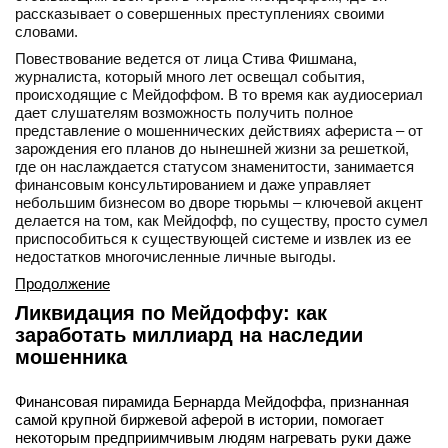
рассказывает о совершенных преступлениях своими
словами.
Повествование ведется от лица Стива Фишмана,
журналиста, который много лет освещал события,
происходящие с Мейдоффом. В то время как аудиосериал
дает слушателям возможность получить полное
представление о мошеннических действиях афериста – от
зарождения его планов до нынешней жизни за решеткой,
где он наслаждается статусом знаменитости, занимается
финансовым консультированием и даже управляет
небольшим бизнесом во дворе тюрьмы – ключевой акцент
делается на том, как Мейдофф, по существу, просто сумел
приспособиться к существующей системе и извлек из ее
недостатков многочисленные личные выгоды.
Продолжение
Ликвидация по Мейдоффу: как
заработать миллиард на наследии
мошенника
Финансовая пирамида Бернарда Мейдоффа, признанная
самой крупной биржевой аферой в истории, помогает
некоторым предприимчивым людям нагревать руки даже