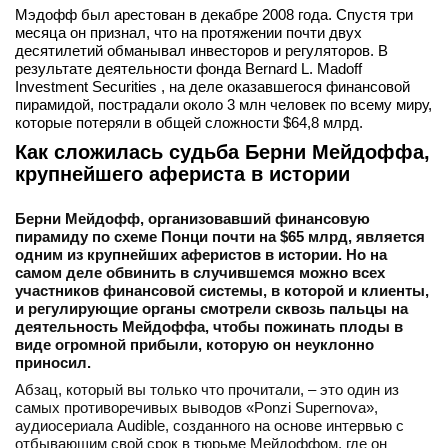
Мэдофф был арестован в декабре 2008 года. Спустя три
вконтакте
месяца он признал, что на протяжении почти двух
телеграм
десятилетий обманывал инвесторов и регуляторов. В
результате деятельности фонда Bernard L. Madoff
Investment Securities , на деле оказавшегося финансовой
Стать автором
пирамидой, пострадали около 3 млн человек по всему миру,
Вход
которые потеряли в общей сложности $64,8 млрд.
Как сложилась судьба Берни Мейдоффа,
крупнейшего афериста в истории
Берни Мейдофф, организовавший финансовую
пирамиду по схеме Понци почти на $65 млрд, является
одним из крупнейших аферистов в истории. Но на
самом деле обвинить в случившемся можно всех
участников финансовой системы, в которой и клиенты,
и регулирующие органы смотрели сквозь пальцы на
деятельность Мейдоффа, чтобы пожинать плоды в
виде огромной прибыли, которую он неуклонно
приносил.
Абзац, который вы только что прочитали, – это один из
самых противоречивых выводов «Ponzi Supernova»,
аудиосериала Audible, созданного на основе интервью с
отбывающим свой срок в тюрьме Мейдоффом, где он