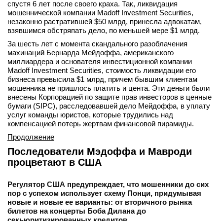
спустя 6 лет после своего краха. Так, ликвидация
мошеннической компании Madoff Investment Securities,
незаконно растратившей $50 млрд, принесла адвокатам,
взявшимся обстряпать дело, по меньшей мере $1 млрд.
За шесть лет с момента скандального разоблачения
махинаций Бернарда Мейдоффа, американского
миллиардера и основателя инвестиционной компании
Madoff Investment Securities, стоимость ликвидации его
бизнеса превысила $1 млрд, причем бывшим клиентам
мошенника не пришлось платить и цента. Эти деньги были
внесены Корпорацией по защите прав инвесторов в ценные
бумаги (SIPC), расследовавшей дело Мейдоффа, в уплату
услуг команды юристов, которые трудились над
компенсацией потерь жертвам финансовой пирамиды.
Продолжение
Последователи Мэдоффа и Мавроди
процветают в США
Регулятор США предупреждает, что мошенники до сих
пор с успехом использует схему Понци, придумывая
новые и новые ее варианты: от вторичного рынка
билетов на концерты Боба Дилана до
секьюритизированных кредитов