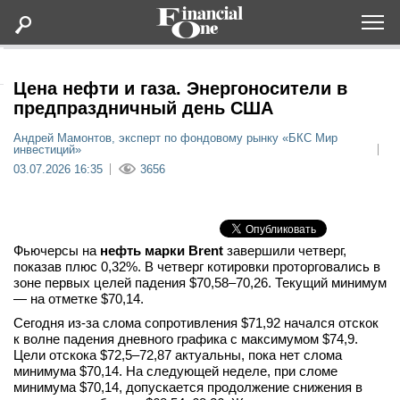
Оформить подписку
Цена нефти и газа. Энергоносители в
предпраздничный день США
Статьи
Андрей Мамонтов, эксперт по фондовому рынку «БКС Мир
инвестиций»
03.07.2026 16:35
3656
Дайджесты
Lifestyle
Фьючерсы на
нефть марки Brent
завершили четверг,
показав плюс 0,32%. В четверг котировки проторговались в
Мероприятия
зоне первых целей падения $70,58–70,26. Текущий минимум
— на отметке $70,14.
Новости
Сегодня из-за слома сопротивления $71,92 начался отскок
к волне падения дневного графика с максимумом $74,9.
Цели отскока $72,5–72,87 актуальны, пока нет слома
Интервью
минимума $70,14. На следующей неделе, при сломе
минимума $70,14, допускается продолжение снижения в