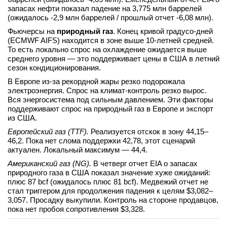
запасах нефти показал падение на 3,775 млн баррелей
(ожидалось -2,9 млн баррелей / прошлый отчет -6,08 млн).
Фьючерсы на
природный газ
. Конец кривой градусо-дней
(ECMWF AIFS) находится в зоне выше 10-летней средней.
То есть локально спрос на охлаждение ожидается выше
среднего уровня — это поддерживает цены в США в летний
сезон кондиционирования.
В Европе из-за рекордной жары резко подорожала
электроэнергия. Спрос на климат-контроль резко вырос.
Вся энергосистема под сильным давлением. Эти факторы
поддерживают спрос на природный газ в Европе и экспорт
из США.
Европейский газ (TTF).
Реализуется отскок в зону 44,15–
46,2. Пока нет слома поддержки 42,78, этот сценарий
актуален. Локальный максимум — 44,4.
Американский газ (NG).
В четверг отчет EIA о запасах
природного газа в США показал значение хуже ожиданий:
плюс 87 bcf (ожидалось плюс 81 bcf). Медвежий отчет не
стал триггером для продолжения падения к целям $3,082–
3,057. Просадку выкупили. Контроль на стороне продавцов,
пока нет пробоя сопротивления $3,328.