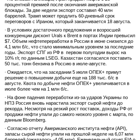
процентной премией после окончания американской
блокады. За две недели экспорт составил 40 млн
баррелей. Трамп может продлить 60-дневный срок
переговоров с Ираном, который заканчивается 18 августа.
∙ В условиях достаточного предложения и возросшей
конкуренции дисконт Urals к Brent в портах Индии превысил
$7. Объем нефтепереработки в России в июне снизился до
4,1 млн б/с, что стало минимальным уровнем за последние
годы. Экспорт СПГ из РФ в первом полугодии вырос на
10% г/г, по данным LSEG. Казахстан согласился поставить
50 тыс. тонн бензина в Россию в июле-августе.
∙ Ожидается, что на заседании 5 июля ОПЕК+ примут
решение о повышении добычи еще на 188 тыс. б/с в
августе. Квота по добыче нефти ОПЕК+ увеличивается в
июле более чем на 1 млн б/с.
∙ На фоне падения переработки из-за ударов Украины по
НПЗ Россия вновь нарастила экспорт сырой нефти до
рекорда. Несмотря на резкий рост поставок, доходы РФ от
продажи нефти упали до самого низкого уровня с марта, по
данным Bloomberg.
∙ Согласно отчету Американского института нефти (API),
запасы сырой нефти упали на прошлой неделе на 6,07 млн
баррелей (ожидалось -4,05 млн). Еженедельный отчет EIA о