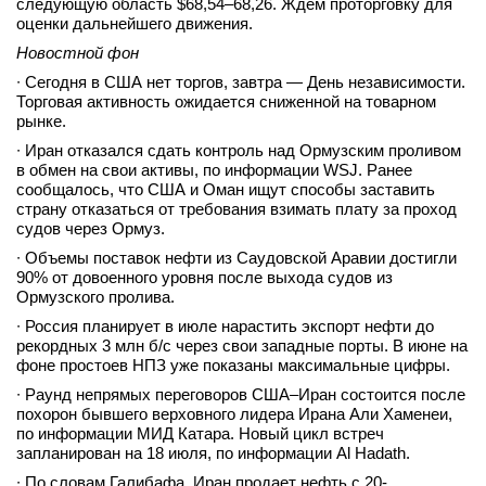
следующую область $68,54–68,26. Ждем проторговку для
оценки дальнейшего движения.
вконтакте
телеграм
Новостной фон
∙ Сегодня в США нет торгов, завтра — День независимости.
Стать автором
Торговая активность ожидается сниженной на товарном
рынке.
Вход
∙ Иран отказался сдать контроль над Ормузским проливом
в обмен на свои активы, по информации WSJ. Ранее
сообщалось, что США и Оман ищут способы заставить
страну отказаться от требования взимать плату за проход
судов через Ормуз.
∙ Объемы поставок нефти из Саудовской Аравии достигли
90% от довоенного уровня после выхода судов из
Ормузского пролива.
∙ Россия планирует в июле нарастить экспорт нефти до
рекордных 3 млн б/с через свои западные порты. В июне на
фоне простоев НПЗ уже показаны максимальные цифры.
∙ Раунд непрямых переговоров США–Иран состоится после
похорон бывшего верховного лидера Ирана Али Хаменеи,
по информации МИД Катара. Новый цикл встреч
запланирован на 18 июля, по информации Al Hadath.
∙ По словам Галибафа, Иран продает нефть с 20-