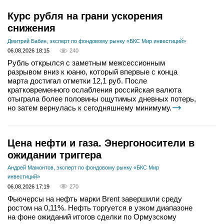
Курс рубля на грани ускорения
снижения
Дмитрий Бабин, эксперт по фондовому рынку «БКС Мир инвестиций»
06.08.2026 18:15
240
Рубль открылся с заметным межсессионным
разрывом вниз к юаню, который впервые с конца
марта достигал отметки 12,1 руб. После
кратковременного ослабления российская валюта
отыграла более половины ощутимых дневных потерь,
но затем вернулась к сегодняшнему минимуму.
Цена нефти и газа. Энергоносители в
ожидании триггера
Андрей Мамонтов, эксперт по фондовому рынку «БКС Мир
инвестиций»
06.08.2026 17:19
270
Фьючерсы на нефть марки Brent завершили среду
ростом на 0,11%. Нефть торгуется в узком диапазоне
на фоне ожиданий итогов сделки по Ормузскому