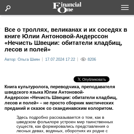
Оформить подписку
Все о троллях, великанах и их соседях в
книге Юлии Антоновой-Андерссон
«Нечисть Швеции: обитатели кладбищ,
Статьи
лесов и полей»
Автор: Ольга Шиян
17.07.2024 17:22
8206
Дайджесты
Lifestyle
Книга культуролога, переводчика, преподавателя
Мероприятия
шведского языка Юлии Антоновой-
Андерссон «Нечисть Швеции: обитатели кладбищ,
лесов и полей» – не просто сборник мистических
Новости
преданий и сказок со скандинавским колоритом.
Здесь подробно рассказывается о том, как в
Интервью
шведском фольклоре устроен мир таинственных
существ, как формировались представления о
лесных девах, водяных, оборотнях их родне с