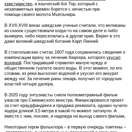
христианство
, а языческий бог Тор, который с
незапамятных времен борется с нечистью при
помощи своего молота Мьёльнира.
В XVII-XVIII веках шведские ученые считали, что великаны
из сказок существовали когда-то на самом деле и либо
вымерли, либо переселились в другие края. Верил в это
даже великий шведский ботаник Карл Линней.
В стокгольмских счетах 1607 года сохранились сведения о
компенсации врачу за лечение бюргера, которого
укусил
водяной
. Пострадавший справлял малую нужду в
общественном туалете около воды. В этот момент, по его
словам, из реки выскочил водяной и укусил его аккурат
между ног. За лечение раны лекарь получил от городских
властей четыре далера.
В 2020 году энтузиасты сняли полнометражный фильм
ужасов про Смевикского монстра. Финансировался проект
за счет краудфандинга и продажа реквизита, однако чучело
ящера длиной 3,5 метра в какой-то момент затонуло. А
вместе с ним, похоже, и надежда на выход самого фильма.
Некоторые герои фольклора – в первую очередь томтены –