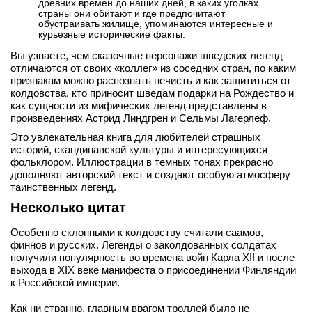
древних времен до наших дней, в каких уголках
страны они обитают и где предпочитают
вконтакте
обустраивать жилище, упоминаются интересные и
телеграм
курьезные исторические факты.
Вы узнаете, чем сказочные персонажи шведских легенд
Стать автором
отличаются от своих «коллег» из соседних стран, по каким
признакам можно распознать нечисть и как защититься от
Вход
колдовства, кто приносит шведам подарки на Рождество и
как сущности из мифических легенд представлены в
произведениях Астрид Линдгрен и Сельмы Лагерлеф.
Это увлекательная книга для любителей страшных
историй, скандинавской культуры и интересующихся
фольклором. Иллюстрации в темных тонах прекрасно
дополняют авторский текст и создают особую атмосферу
таинственных легенд.
Несколько цитат
Особенно склонными к колдовству считали саамов,
финнов и русских. Легенды о заколдованных солдатах
получили популярность во времена войн Карла ХІІ и после
выхода в ХІХ веке манифеста о присоединении Финляндии
к Российской империи.
Как ни странно,
главным врагом троллей было не