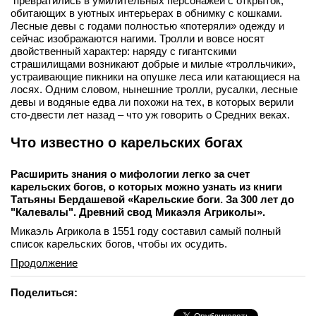
превратились в умилительных персонажей с открыток,
обитающих в уютных интерьерах в обнимку с кошками.
Лесные девы с годами полностью «потеряли» одежду и
сейчас изображаются нагими. Тролли и вовсе носят
двойственный характер: наряду с гигантскими
страшилищами возникают добрые и милые «тролльчики»,
устраивающие пикники на опушке леса или катающиеся на
лосях. Одним словом, нынешние тролли, русалки, лесные
девы и водяные едва ли похожи на тех, в которых верили
сто-двести лет назад – что уж говорить о Средних веках.
Что известно о карельских богах
Расширить знания о мифологии легко за счет
карельских богов, о которых можно узнать из книги
Татьяны Бердашевой «Карельские боги. За 300 лет до
"Калевалы". Древний свод Микаэля Агриколы».
Микаэль Агрикола в 1551 году составил самый полный
список карельских богов, чтобы их осудить.
Продолжение
Поделиться: