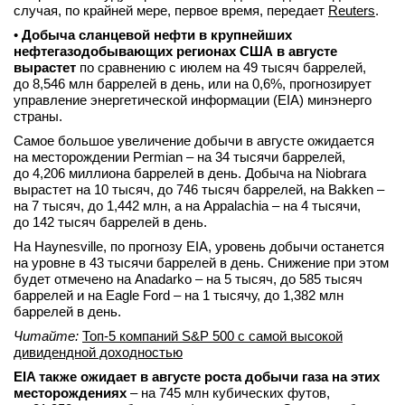
случая, по крайней мере, первое время, передает
Reuters
.
•
Добыча сланцевой нефти в крупнейших
нефтегазодобывающих регионах США в августе
вырастет
по сравнению с июлем на 49 тысяч баррелей,
до 8,546 млн баррелей в день, или на 0,6%, прогнозирует
управление энергетической информации (EIA) минэнерго
страны.
Самое большое увеличение добычи в августе ожидается
на месторождении Permian – на 34 тысячи баррелей,
до 4,206 миллиона баррелей в день. Добыча на Niobrara
вырастет на 10 тысяч, до 746 тысяч баррелей, на Bakken –
на 7 тысяч, до 1,442 млн, а на Appalachia – на 4 тысячи,
до 142 тысяч баррелей в день.
На Haynesville, по прогнозу EIA, уровень добычи останется
на уровне в 43 тысячи баррелей в день. Снижение при этом
будет отмечено на Anadarko – на 5 тысяч, до 585 тысяч
баррелей и на Eagle Ford – на 1 тысячу, до 1,382 млн
баррелей в день.
Читайте:
Топ-5 компаний S&P 500 с самой высокой
дивидендной доходностью
EIA также ожидает в августе роста добычи газа на этих
месторождениях
– на 745 млн кубических футов,