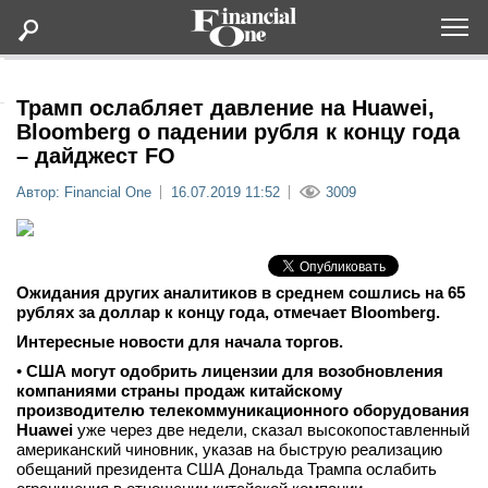
Оформить подписку
Трамп ослабляет давление на Huawei,
Bloomberg о падении рубля к концу года
– дайджест FO
Статьи
Автор: Financial One
16.07.2019 11:52
3009
Дайджесты
Lifestyle
Ожидания других аналитиков в среднем сошлись на 65
рублях за доллар к концу года, отмечает Bloomberg.
Мероприятия
Интересные новости для начала торгов.
•
США могут одобрить лицензии для возобновления
Новости
компаниями страны продаж китайскому
производителю телекоммуникационного оборудования
Huawei
уже через две недели, сказал высокопоставленный
Интервью
американский чиновник, указав на быструю реализацию
обещаний президента США Дональда Трампа ослабить