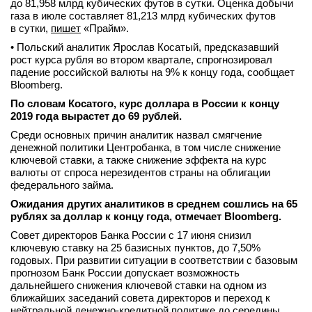
до 81,958 млрд кубических футов в сутки. Оценка добычи
газа в июле составляет 81,213 млрд кубических футов
в сутки,
пишет
«Прайм».
• Польский аналитик Ярослав Косатый, предсказавший
рост курса рубля во втором квартале, спрогнозировал
падение российской валюты на 9% к концу года, сообщает
Bloomberg.
По словам Косатого, курс доллара в России к концу
2019 года вырастет до 69 рублей.
Среди основных причин аналитик назвал смягчение
денежной политики Центробанка, в том числе снижение
ключевой ставки, а также снижение эффекта на курс
валюты от спроса нерезидентов страны на облигации
федерального займа.
Ожидания других аналитиков в среднем сошлись на 65
рублях за доллар к концу года, отмечает Bloomberg.
Совет директоров Банка России с 17 июня снизил
ключевую ставку на 25 базисных пунктов, до 7,50%
годовых. При развитии ситуации в соответствии с базовым
прогнозом Банк России допускает возможность
дальнейшего снижения ключевой ставки на одном из
ближайших заседаний совета директоров и переход к
нейтральной денежно-кредитной политике до середины