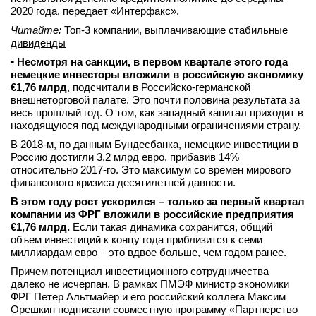
2020 года,
передает
«Интерфакс».
Читайте:
Топ-3 компании, выплачивающие стабильные
дивиденды
•
Несмотря на санкции, в первом квартале этого года
немецкие инвесторы вложили в российскую экономику
€1,76 млрд
, подсчитали в Российско-германской
внешнеторговой палате. Это почти половина результата за
весь прошлый год. О том, как западный капитал приходит в
находящуюся под международными ограничениями страну.
В 2018-м, по данным Бундесбанка, немецкие инвестиции в
Россию достигли 3,2 млрд евро, прибавив 14%
относительно 2017-го. Это максимум со времен мирового
финансового кризиса десятилетней давности.
В этом году рост ускорился – только за первый квартал
компании из ФРГ вложили в российские предприятия
€1,76 млрд.
Если такая динамика сохранится, общий
объем инвестиций к концу года приблизится к семи
миллиардам евро – это вдвое больше, чем годом ранее.
Причем потенциал инвестиционного сотрудничества
далеко не исчерпан. В рамках ПМЭФ министр экономики
ФРГ Петер Альтмайер и его российский коллега Максим
Орешкин подписали совместную программу «Партнерство