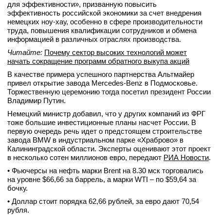
для эффективности», призванную повысить
эффективность российской экономики за счет внедрения
немецких ноу-хау, особенно в сфере производительности
труда, повышения квалификации сотрудников и обмена
информацией в различных отраслях производства.
Читайте:
Почему сектор высоких технологий может
начать сокращение программ обратного выкупа акций
В качестве примера успешного партнерства Альтмайер
привел открытие завода Mercedes-Benz в Подмосковье.
Торжественную церемонию тогда посетил президент России
Владимир Путин.
Немецкий министр добавил, что у других компаний из ФРГ
тоже большие инвестиционные планы насчет России. В
первую очередь речь идет о предстоящем строительстве
завода BMW в индустриальном парке «Храброво» в
Калининградской области. Эксперты оценивают этот проект
в несколько сотен миллионов евро, передают
РИА Новости
.
• Фьючерсы на нефть марки Brent на 8.30 мск торговались
на уровне $66,66 за баррель, а марки WTI – по $59,64 за
бочку.
• Доллар стоит порядка 62,66 рублей, за евро дают 70,54
рубля.