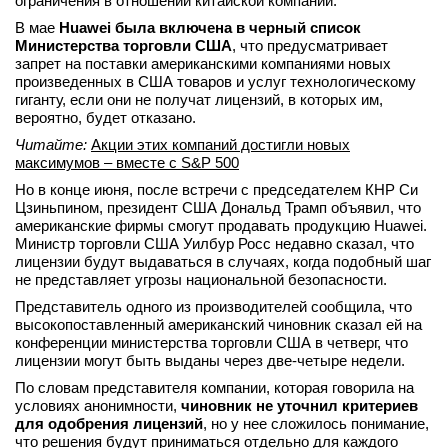
ограничения в отношении китайской компании.
вконтакте
В мае
Huawei была включена в черный список
телеграм
Министерства торговли США
, что предусматривает
запрет на поставки американскими компаниями новых
произведенных в США товаров и услуг технологическому
Стать автором
гиганту, если они не получат лицензий, в которых им,
вероятно, будет отказано.
Вход
Читайте:
Акции этих компаний достигли новых
максимумов – вместе с S&P 500
Но в конце июня, после встречи с председателем КНР Си
Цзиньпином, президент США Дональд Трамп объявил, что
американские фирмы смогут продавать продукцию Huawei.
Министр торговли США Уилбур Росс недавно сказал, что
лицензии будут выдаваться в случаях, когда подобный шаг
не представляет угрозы национальной безопасности.
Представитель одного из производителей сообщила, что
высокопоставленный американский чиновник сказал ей на
конференции министерства торговли США в четверг, что
лицензии могут быть выданы через две-четыре недели.
По словам представителя компании, которая говорила на
условиях анонимности,
чиновник не уточнил критериев
для одобрения лицензий
, но у нее сложилось понимание,
что решения будут приниматься отдельно для каждого