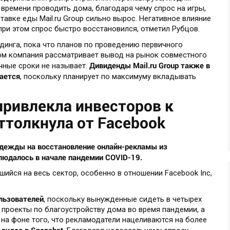
времени проводить дома, благодаря чему спрос на игры,
авке еды Mail.ru Group сильно вырос. Негативное влияние
 при этом спрос быстро восстановился, отметил Рубцов.
динга, пока что планов по проведению первичного
том компания рассматривает вывод на рынок совместного
Дивиденды Mail.ru Group также в
очные сроки не называет.
ается
, поскольку планирует по максимуму вкладывать
ривлекла инвесторов к
 оттолкнула от Facebook
надежды на восстановление онлайн-рекламы из
блюдалось в начале пандемии COVID-19.
шийся на весь сектор, особенно в отношении Facebook Inc,
ользователей
, поскольку вынужденные сидеть в четырех
е проекты по благоустройству дома во время пандемии, а
на фоне того, что рекламодатели нацеливаются на более