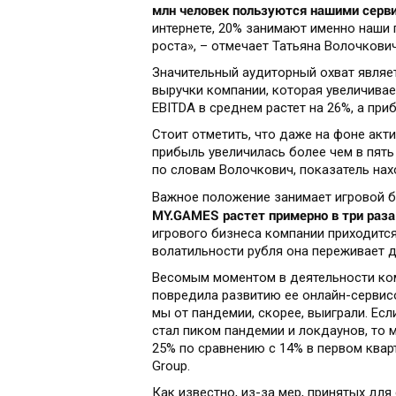
млн человек пользуются нашими серв
интернете, 20% занимают именно наши
роста», – отмечает Татьяна Волочкович
Значительный аудиторный охват явля
выручки компании, которая увеличивает
EBITDA в среднем растет на 26%, а при
Стоит отметить, что даже на фоне акти
прибыль увеличилась более чем в пять 
по словам Волочкович, показатель нах
Важное положение занимает игровой би
MY.GAMES растет примерно в три раза
игрового бизнеса компании приходитс
волатильности рубля она переживает 
Весомым моментом в деятельности комп
повредила развитию ее онлайн-сервисов
мы от пандемии, скорее, выиграли. Есл
стал пиком пандемии и локдаунов, то 
25% по сравнению с 14% в первом квар
Group.
Как известно, из-за мер, принятых дл