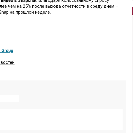
видео в Snapchat
. Благодаря колоссальному спросу
олее чем на 25% после выхода отчетности в среду днем –
Snap на прошлой неделе.
u Group
овостей