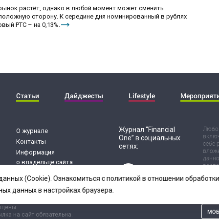
 рынок растёт, однако в любой момент может сменить
положную сторону. К середине дня номинированный в рублях
вый РТС – на 0,13%.
Статьи
Дайджесты
Lifestyle
Мероприят
Журнал “Financial
Любог
О журнале
включ
One” в социальных
Контакты
себе 
сетях:
вложе
Информация
данно
о владельце сайта
воспр
Обработка
Испол
данных (Cookie). Ознакомиться с политикой в отношении обработ
риск 
персональных данных
резул
ных данных в настройках браузера.
ищены.
МОБ
лка на сайт обязательна.