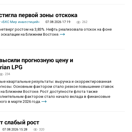
стигла первой зоны отскока
 «БКС Мир инвестиций»
07.08.2026 17:19
262
четверг ростом на 3,83%. Нефть реализовала отскок на фоне
 эскалации на Ближнем Востоке.
овысили прогнозную цену и
rian LPG
234
ные квартальные результаты: выручка и скорректированная
огнозы. Основным фактором стало резкое повышение ставок
 на Ближнем Востоке. Рост доступности флота также
олнительным фактором стало начало вклада в финансовые
ого в марте 2026 года.
т слабый рост
07.08.2026 15:28
320