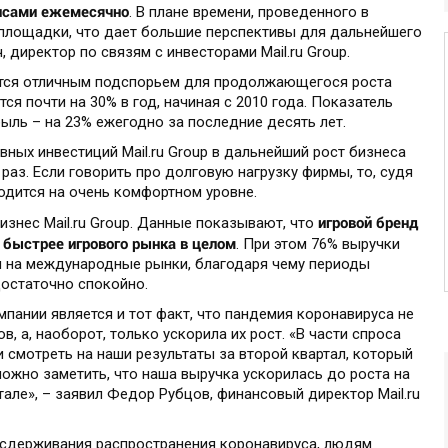
исами ежемесячно
. В плане времени, проведенного в
 площадки, что дает большие перспективы для дальнейшего
, директор по связям с инвесторами Mail.ru Group.
ется отличным подспорьем для продолжающегося роста
ся почти на 30% в год, начиная с 2010 года. Показатель
быль – на 23% ежегодно за последние десять лет.
вных инвестиций Mail.ru Group в дальнейший рост бизнеса
раз. Если говорить про долговую нагрузку фирмы, то, судя
одится на очень комфортном уровне.
игровой бренд
знес Mail.ru Group. Данные показывают, что
 быстрее игрового рынка в целом
. При этом 76% выручки
я на международные рынки, благодаря чему периоды
достаточно спокойно.
ании является и тот факт, что пандемия коронавируса не
, а, наоборот, только ускорила их рост. «В части спроса
и смотреть на наши результаты за второй квартал, который
можно заметить, что наша выручка ускорилась до роста на
тале», – заявил Федор Рубцов, финансовый директор Mail.ru
я сдерживания распространения коронавируса, людям