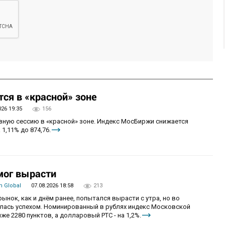
ся в «красной» зоне
026 19:35
156
овную сессию в «красной» зоне. Индекс МосБиржи снижается
 1,11% до 874,76.
мог вырасти
 Global
07.08.2026 18:58
213
рынок, как и днём ранее, попытался вырасти с утра, но во
алась успехом. Номинированный в рублях индекс Московской
же 2280 пунктов, а долларовый РТС - на 1,2%.