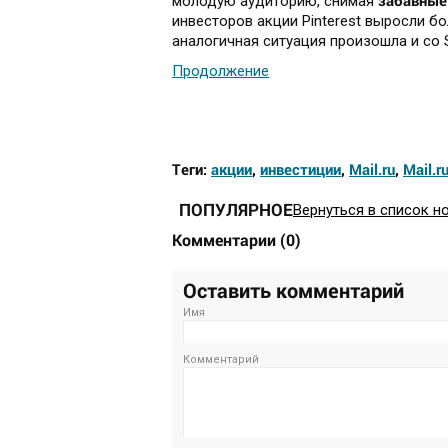
забавные 
молодую аудиторию, снимая
инвесторов акции Pinterest выросли б
аналогичная ситуация произошла и со 
Продолжение
Теги:
акции
,
инвестиции
,
Mail.ru
,
Mail.r
ПОПУЛЯРНОЕ
Вернуться в список н
Комментарии
(
0
)
Оставить комментарий
Имя
Комментарий