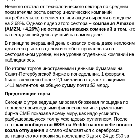
Немного отстал от технологического сектора по средним
показателям роста сектор циклических компаний
потребительского сегмента, чьи акции выросли в среднем
на 2,68%. Однако лидер этого сектора –
компания Amazon
(AMZN, +4,26%) не оставила никаких сомнений в том
, кто
на сегодняшний день лучший на самом деле.
В принципе вчерашний день оказался очень даже неплохим
для всего рынка в целом и особых провалов ни на
секторальном уровне, ни на уровне отдельных компаний не
наблюдалось.
По итогам торгов иностранными ценными бумагами на
Санкт-Петербургской бирже в понедельник, 1 февраля,
было заключено более 2,1 миллиона сделок с акциями
1411 эмитентов на общую сумму почти $2 млрд.
Предстоящие торги
Сегодня с утра ведущая мировая биржевая площадка по
торговле производными финансовыми инструментами –
биржа CME показала всему миру, как надо усмирять
разбушевавшуюся толпу «фондовых хулиганов». После
того,
как сообщество WSB на Reddit нашло себе нового
козла отпущения
и стало «баловаться с серебром»,
вытащив его котировки за последние 3 дня с 24 до $30 за