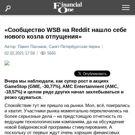
Оформить подписку
«Сообщество WSB на Reddit нашло себе
нового козла отпущения»
Статьи
Автор: Павел Пахомов, Санкт-Петербургская биржа
02.02.2021 17:59
5665
Дайджесты
Lifestyle
Вчера мы наблюдали, как супер рост в акциях
GameStop (GME, -30,77%), AMC Entertainment (AMC,
-18,57%) и целом ряде других начал захлебываться и
Мероприятия
резко сдуваться.
Спокойствие тут же пришло на рынки. Мол, всё, поигрались
Новости
и хватит. Участники рынка моментально переключились на
более серьезные дела – на предстоящую отчетность по
ведущим технологическим компаниям, да на обсуждение
Интервью
новой байденовской программы стимулирования. А
поскольку от первых ждут очень хороших финансовых