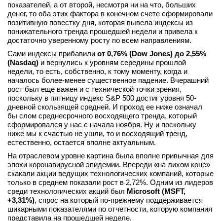
показателей, а от второй, несмотря ни на что, больших
вконтакте
денег, то оба этих фактора в конечном счете сформировали
телеграм
позитивную повестку дня, которая вывела индексы из
понижательного тренда прошедшей недели и привела к
достаточно уверенному росту по всем направлениям.
Стать автором
Сами индексы прибавили
от 0,76% (Dow Jones) до 2,55%
Вход
(Nasdaq)
и вернулись к уровням середины прошлой
недели, то есть, собственно, к тому моменту, когда и
началось более-менее существенное падение. Вчерашний
рост был еще важен и с технической точки зрения,
поскольку в пятницу индекс S&P 500 достиг уровня 50-
дневной скользящей средней. И проход ее ниже означал
бы слом среднесрочного восходящего тренда, который
сформировался у нас с начала ноября. Ну и поскольку
ниже мы к счастью не ушли, то и восходящий тренд,
естественно, остается вполне актуальным.
На отраслевом уровне картина была вполне привычная для
эпохи коронавирусной эпидемии. Впереди «на лихом коне»
скакали акции ведущих технологических компаний, которые
только в среднем показали рост в 2,72%. Одним из лидеров
среди технологических акций был
Microsoft (MSFT,
+3,31%)
, спрос на который по-прежнему поддерживается
шикарными показателями по отчетности, которую компания
представила на прошедшей неделе.