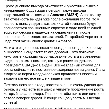
Кроме дневного выхода отчетностей, участники рынка с
нетерпением будут ждать сегодня также выхода
квартальной отчетности от
Amazon (AMZN)
. А поскольку
эта отчетность выйдет уже после окончания торгов, то у
нас есть шанс увидеть, как акции этой компании будут
пользоваться повышенным спросом в ходе всей текущей
торговой сессии в надежде на серьезный гэп после
появления блестящих показателей. По крайней мере на это
надеются очень многие фанаты Amazon.
Но и это еще не весь позитив сегодняшнего дня. Ко всему
вышесказанному стоит также добавить, что появились
некоторые надежды на согласование, хоть и в урезанном
виде, программы помощи, которую ранее представил
президент США Джо Байден. Все же главный стимул для
роста сейчас – это постоянное ожидание новых денег. И эта
«морковка перед мордой ослика» продолжает висеть и
заманивать его все выше и выше в горы.
Поэтому пока все складывается очень и очень удачно для
рынка, и у нас есть все шансы увидеть продолжение роста,
который начался вчера. Главное, чтобы никто или ничто не
встало поперек дороги. В конце концов упасть мы всегда
успеем!