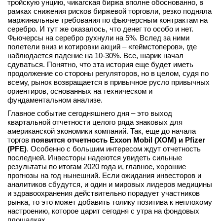
тройскую унцию, чикагская биржа вполне обоснованно, в
рамках снижения рисков биржевой торговли, резко подняла
маржинальные требования по фьючерсным контрактам на
серебро. И тут же оказалось, что денег то особо и нет.
Фьючерсы на серебро рухнули на 5%. Вслед за ними
полетели вниз и котировки акций – «геймстоперов», где
наблюдается падение на 10-30%. Все, шарик начал
сдуваться. Понятно, что эта история еще будет иметь
продолжение со стороны регуляторов, но в целом, судя по
всему, рынок возвращается в привычное русло привычных
ориентиров, основанных на техническом и
фундаментальном анализе.
Главное событие сегодняшнего дня – это выход
квартальной отчетности целого ряда знаковых для
американской экономики компаний. Так, еще до начала
торгов
появится отчетность Exxon Mobil (XOM) и Pfizer
(PFE)
. Особенно с большим интересом ждут отчетность
последней. Инвесторы надеются увидеть сильные
результаты по итогам 2020 года и, главное, хорошие
прогнозы на год нынешний. Если ожидания инвесторов и
аналитиков сбудутся, и один и мировых лидеров медицины
и здравоохранения действительно порадует участников
рынка, то это может добавить толику позитива к неплохому
настроению, которое царит сегодня с утра на фондовых
площадках.