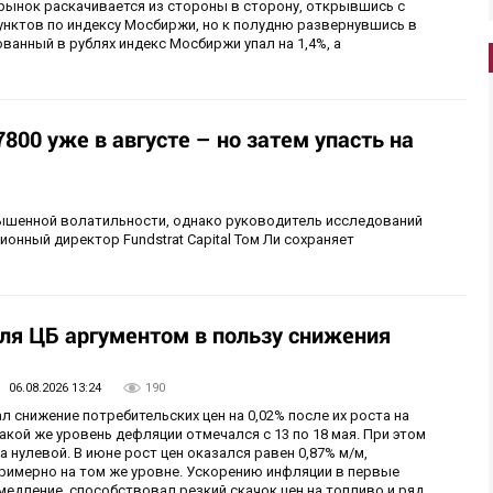
 рынок раскачивается из стороны в сторону, открывшись с
унктов по индексу Мосбиржи, но к полудню развернувшись в
ванный в рублях индекс Мосбиржи упал на 1,4%, а
800 уже в августе – но затем упасть на
шенной волатильности, однако руководитель исследований
ционный директор Fundstrat Capital Том Ли сохраняет
ля ЦБ аргументом в пользу снижения
06.08.2026 13:24
190
л снижение потребительских цен на 0,02% после их роста на
такой же уровень дефляции отмечался с 13 по 18 мая. При этом
 нулевой. В июне рост цен оказался равен 0,87% м/м,
примерно на том же уровне. Ускорению инфляции в первые
медление, способствовал резкий скачок цен на топливо и ряд