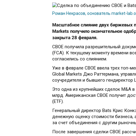
Роман Некрасов, основатель market-lab.o
Масштабное слияние двух биржевых пл
Markets получило окончательное одоб
закрыта 28 февраля.
CBOE получила разрешительный докум
(FCA). К текущему моменту времени в
согласились со слиянием.
Уже в феврале CBOE ввела трех топ-ме
Global Markets Джо Раттермана, управ
соучредителя и бывшего гендиректор L
Это одна из крупнейших сделок M&A в
млрд. Американская CBOE получит дос
(ETF).
Генеральный директор Bats Крис Конкэ
денежную оценку стоимости бизнеса, 
за счет объединения с другим рыночн
После завершения сделки CBOE рассчи