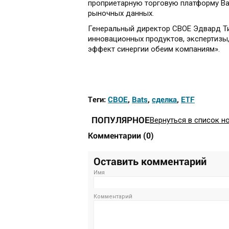
проприетарную торговую платформу Bat
рыночных данных.
Генеральный директор CBOE Эдвард Ти
инновационных продуктов, экспертизы
эффект синергии обеим компаниям».
Теги:
CBOE
,
Bats
,
сделка
,
ETF
ПОПУЛЯРНОЕ
Вернуться в список н
Комментарии
(
0
)
Оставить комментарий
Имя
Комментарий