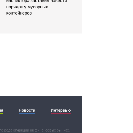
инспектор» заставил навести
порядок у мусорных
контейнеров
ия
Новости
Интервью
о рода операции на финансовых рынках,