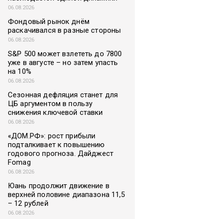
06.08.2026
Фондовый рынок днём
раскачивался в разные стороны
06.08.2026
S&P 500 может взлететь до 7800
уже в августе – но затем упасть
на 10%
06.08.2026
Сезонная дефляция станет для
ЦБ аргументом в пользу
снижения ключевой ставки
06.08.2026
«ДОМ.РФ»: рост прибыли
подталкивает к повышению
годового прогноза. Дайджест
Fomag
06.08.2026
Юань продолжит движение в
верхней половине диапазона 11,5
– 12 рублей
06.08.2026