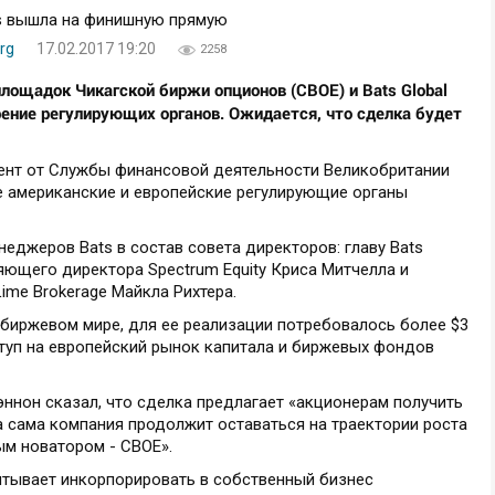
rg
17.02.2017 19:20
2258
ощадок Чикагской биржи опционов (CBOE) и Bats Global
рение регулирующих органов. Ожидается, что сделка будет
ент от Службы финансовой деятельности Великобритании
се американские и европейские регулирующие органы
неджеров Bats в состав совета директоров: главу Bats
ляющего директора Spectrum Equity Криса Митчелла и
ime Brokerage Майкла Рихтера.
 биржевом мире, для ее реализации потребовалось более $3
туп на европейский рынок капитала и биржевых фондов
ннон сказал, что сделка предлагает «акционерам получить
а сама компания продолжит оставаться на траектории роста
ым новатором - CBOE».
тывает инкорпорировать в собственный бизнес