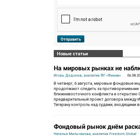
Отправить
Новые статьи
На мировых рынках не набл
Игорь Додонов, аналитик ФГ «Финам»
06.08.2
В четверг, 6 августа, мировые фондовые и
продолжают следить за противоречивыми 
ближневосточного конфликта и открытию О
предварительный проект договора между И
Тегерану контроль над судами, входящими в
Фондовый рынок днём раска
Наталья Мильчакова, аналитик Freedom Global