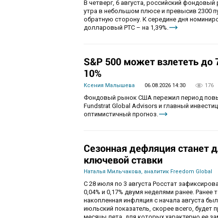
В четверг, 6 августа, российский фондовый
утра в небольшом плюсе и превысив 2300 п
обратную сторону. К середине дня номиниро
долларовый РТС – на 1,39%.
S&P 500 может взлететь до 7
10%
Ксения Малышева
06.08.2026 14:30
176
Фондовый рынок США пережил период повы
Fundstrat Global Advisors и главный инвести
оптимистичный прогноз.
Сезонная дефляция станет д
ключевой ставки
Наталья Мильчакова, аналитик Freedom Global
С 28 июля по 3 августа Росстат зафиксирова
0,04% и 0,17% двумя неделями ранее. Ранее 
накопленная инфляция с начала августа была
июльский показатель, скорее всего, будет 
месяцы лета, для которых характерно ее за