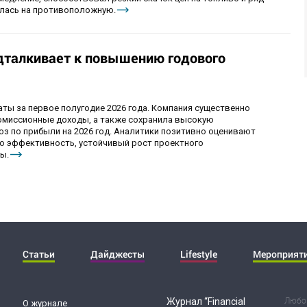
нилась на противоположную.
дталкивает к повышению годового
ы за первое полугодие 2026 года. Компания существенно
комиссионные доходы, а также сохранила высокую
оз по прибыли на 2026 год. Аналитики позитивно оценивают
ю эффективность, устойчивый рост проектного
ы.
Статьи
Дайджесты
Lifestyle
Мероприят
Журнал “Financial
Любог
О журнале