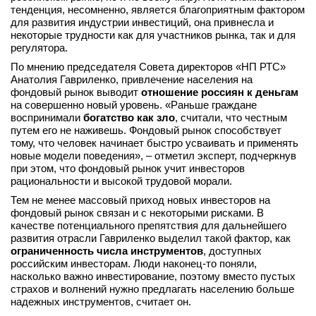
тенденция, несомненно, является благоприятным фактором
вконтакте
для развития индустрии инвестиций, она привнесла и
телеграм
некоторые трудности как для участников рынка, так и для
регулятора.
Стать автором
По мнению председателя Совета директоров «НП РТС»
Анатолия Гавриленко, привлечение населения на
Вход
фондовый рынок выводит
отношение россиян к деньгам
на совершенно новый уровень. «Раньше граждане
воспринимали
богатство как зло
, считали, что честным
путем его не наживешь. Фондовый рынок способствует
тому, что человек начинает быстро усваивать и применять
новые модели поведения», – отметил эксперт, подчеркнув
при этом, что фондовый рынок учит инвесторов
рациональности и высокой трудовой морали.
Тем не менее массовый приход новых инвесторов на
фондовый рынок связан и с некоторыми рисками. В
качестве потенциального препятствия для дальнейшего
развития отрасли Гавриленко выделил такой фактор, как
ограниченность числа инструментов
, доступных
российским инвесторам. Люди наконец-то поняли,
насколько важно инвестирование, поэтому вместо пустых
страхов и волнений нужно предлагать населению больше
надежных инструментов, считает он.