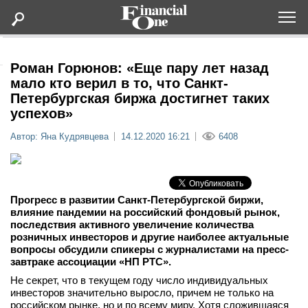
Оформить подписку
Роман Горюнов: «Еще пару лет назад
мало кто верил в то, что Санкт-
Петербургская биржа достигнет таких
Статьи
успехов»
Автор: Яна Кудрявцева
14.12.2020 16:21
6408
Дайджесты
Lifestyle
Прогресс в развитии Санкт-Петербургской биржи,
Мероприятия
влияние пандемии на российский фондовый рынок,
последствия активного увеличение количества
розничных инвесторов и другие наиболее актуальные
Новости
вопросы обсудили спикеры с журналистами на пресс-
завтраке ассоциации «НП РТС».
Интервью
Не секрет, что в текущем году число индивидуальных
инвесторов значительно выросло, причем не только на
российском рынке, но и по всему миру. Хотя сложившаяся