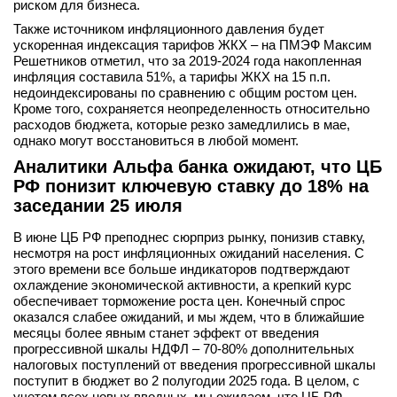
риском для бизнеса.
Также источником инфляционного давления будет
ускоренная индексация тарифов ЖКХ – на ПМЭФ Максим
Решетников отметил, что за 2019-2024 года накопленная
инфляция составила 51%, а тарифы ЖКХ на 15 п.п.
недоиндексированы по сравнению с общим ростом цен.
Кроме того, сохраняется неопределенность относительно
расходов бюджета, которые резко замедлились в мае,
однако могут восстановиться в любой момент.
Аналитики Альфа банка ожидают, что ЦБ
РФ понизит ключевую ставку до 18% на
заседании 25 июля
В июне ЦБ РФ преподнес сюрприз рынку, понизив ставку,
несмотря на рост инфляционных ожиданий населения. С
этого времени все больше индикаторов подтверждают
охлаждение экономической активности, а крепкий курс
обеспечивает торможение роста цен. Конечный спрос
оказался слабее ожиданий, и мы ждем, что в ближайшие
месяцы более явным станет эффект от введения
прогрессивной шкалы НДФЛ – 70-80% дополнительных
налоговых поступлений от введения прогрессивной шкалы
поступит в бюджет во 2 полугодии 2025 года. В целом, с
учетом всех новых вводных, мы ожидаем, что ЦБ РФ