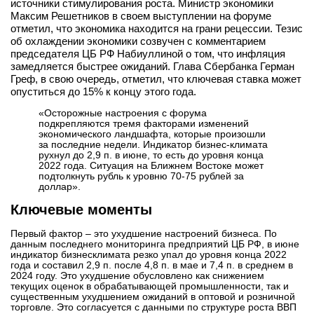
источники стимулирования роста. Министр экономики
вконтакте
Максим Решетников в своем выступлении на форуме
телеграм
отметил, что экономика находится на грани рецессии. Тезис
об охлаждении экономики созвучен с комментарием
председателя ЦБ РФ Набиуллиной о том, что инфляция
Стать автором
замедляется быстрее ожиданий. Глава Сбербанка Герман
Греф, в свою очередь, отметил, что ключевая ставка может
Вход
опуститься до 15% к концу этого года.
«Осторожные настроения с форума
подкрепляются тремя факторами изменений
экономического ландшафта, которые произошли
за последние недели. Индикатор бизнес-климата
рухнул до 2,9 п. в июне, то есть до уровня конца
2022 года. Ситуация на Ближнем Востоке может
подтолкнуть рубль к уровню 70-75 рублей за
доллар».
Ключевые моменты
Первый фактор – это ухудшение настроений бизнеса. По
данным последнего мониторинга предприятий ЦБ РФ, в июне
индикатор бизнесклимата резко упал до уровня конца 2022
года и составил 2,9 п. после 4,8 п. в мае и 7,4 п. в среднем в
2024 году. Это ухудшение обусловлено как снижением
текущих оценок в обрабатывающей промышленности, так и
существенным ухудшением ожиданий в оптовой и розничной
торговле. Это согласуется с данными по структуре роста ВВП