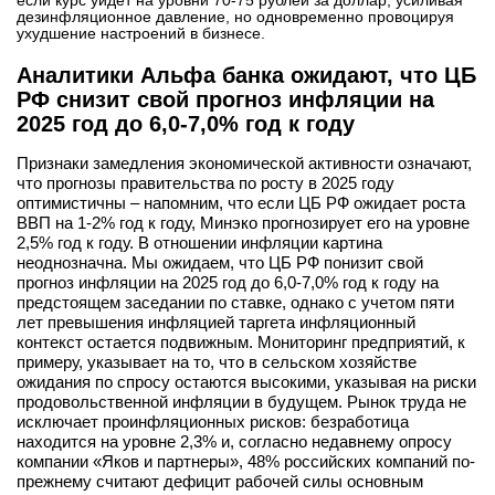
если курс уйдет на уровни 70-75 рублей за доллар, усиливая
дезинфляционное давление, но одновременно провоцируя
ухудшение настроений в бизнесе.
Аналитики Альфа банка ожидают, что ЦБ
РФ снизит свой прогноз инфляции на
2025 год до 6,0-7,0% год к году
Признаки замедления экономической активности означают,
что прогнозы правительства по росту в 2025 году
оптимистичны – напомним, что если ЦБ РФ ожидает роста
ВВП на 1-2% год к году, Минэко прогнозирует его на уровне
2,5% год к году. В отношении инфляции картина
неоднозначна. Мы ожидаем, что ЦБ РФ понизит свой
прогноз инфляции на 2025 год до 6,0-7,0% год к году на
предстоящем заседании по ставке, однако с учетом пяти
лет превышения инфляцией таргета инфляционный
контекст остается подвижным. Мониторинг предприятий, к
примеру, указывает на то, что в сельском хозяйстве
ожидания по спросу остаются высокими, указывая на риски
продовольственной инфляции в будущем. Рынок труда не
исключает проинфляционных рисков: безработица
находится на уровне 2,3% и, согласно недавнему опросу
компании «Яков и партнеры», 48% российских компаний по-
прежнему считают дефицит рабочей силы основным