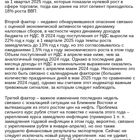
за 1 квартал 2025 года, которые показали нулевой рост в
сфере торговли, тогда как ранее на этот сегмент приходилось
18% роста ВВП.
Второй фактор – недавно обнаружившееся опасение связано
с оценкой экономической активности через динамику
налоговых сборов, в частности через динамику доходов
бюджета от НДС. В 2024 году поступления от НДС выросли на
22% год к году; в 1 квартале 2025 года темпы роста
замедлились до 13% год к году, но это согласовывалось с
ожиданиями 1,5% год к году экономического роста в этом году.
Объем поступлений от НДС в апреле-мае ниже, чем за
аналогичный период 2024 года. Однако в последние два
месяца доходы от НДС в номинальном выражении оказались
ниже в сравнении с апрелем-маем 2024 года. Несомненно это
могло быть связано с календарным фактором (большее
количество праздничных дней в мае 2025 года по сравнению с
маем 2024 года), однако мы считаем этот индикатор важным
тревожным сигналом, за которым следует наблюдать.
Третий фактор – важное изменение последних недель
связано с эскалацией ситуации на Ближнем Востоке и
вытекающим из этого ростом цен на нефть. Проблема
сильного курс рубля стоит на повестке с начала этого года –
укрепление курса замедлило инфляцию (примерно 1 п. п.
замедления годовой инфляции в этом году, вероятно, связано
с укреплением рубля в январе-апреле), но оно также
ухудшило финансовые результаты экспортеров. Сейчас не
следует исключать новый раунд укрепления: нас не удивит,