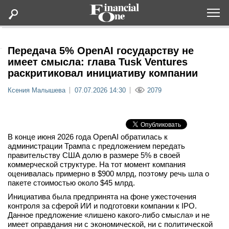
Оформить подписку
Передача 5% OpenAI государству не
имеет смысла: глава Tusk Ventures
раскритиковал инициативу компании
Статьи
Ксения Малышева
07.07.2026 14:30
2079
Дайджесты
Lifestyle
В конце июня 2026 года OpenAI обратилась к
администрации Трампа с предложением передать
правительству США долю в размере 5% в своей
Мероприятия
коммерческой структуре. На тот момент компания
оценивалась примерно в $900 млрд, поэтому речь шла о
Новости
пакете стоимостью около $45 млрд.
Инициатива была предпринята на фоне ужесточения
контроля за сферой ИИ и подготовки компании к IPO.
Интервью
Данное предложение «лишено какого-либо смысла» и не
имеет оправдания ни с экономической, ни с политической