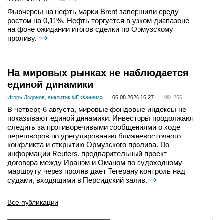
Фьючерсы на нефть марки Brent завершили среду
ростом на 0,11%. Нефть торгуется в узком диапазоне
на фоне ожиданий итогов сделки по Ормузскому
проливу.
На мировых рынках не наблюдается
единой динамики
Игорь Додонов, аналитик ФГ «Финам»
06.08.2026 16:27
256
В четверг, 6 августа, мировые фондовые индексы не
показывают единой динамики. Инвесторы продолжают
следить за противоречивыми сообщениями о ходе
переговоров по урегулированию ближневосточного
конфликта и открытию Ормузского пролива. По
информации Reuters, предварительный проект
договора между Ираном и Оманом по судоходному
маршруту через пролив дает Тегерану контроль над
судами, входящими в Персидский залив.
Все публикации