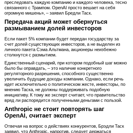
преследовать каждую компанию и каждого человека, тесно
связанного с Трампом. OpenAI просто вешает на себя
огромную мишень», – заявил Бредли Таск.
Передача акций может обернуться
размыванием долей инвесторов
Если пакет 5% компании будет передан государству за
счет долей существующих инвесторов, а не выделен из
личного пакета Сэма Альтмана, акционеры неизбежно
столкнутся с размытием.
Единственный сценарий, при котором подобный шаг можно
было бы оправдать, – это наличие конкретного
регуляторного разрешения, способного существенно
увеличить будущие доходы компании. Однако, если речь
идет исключительно о политическом жесте, инвесторы, по
мнению Таска, не должны поддерживать подобную
инициативу. К тому же эксперт считает, что правительство
вряд ли распорядится полученными деньгами с пользой.
Anthropic не стоит повторять шаг
OpenAI, считает эксперт
Отвечая на вопрос о действиях конкурентов, Брэдли Таск
заявил, что Anthropic, напротив, следует держаться