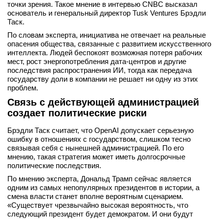
точки зрения. Такое мнение в интервью CNBC высказал
вконтакте
основатель и генеральный директор Tusk Ventures Брэдли
телеграм
Таск.
По словам эксперта, инициатива не отвечает на реальные
Стать автором
опасения общества, связанные с развитием искусственного
интеллекта. Людей беспокоят возможная потеря рабочих
Вход
мест, рост энергопотребления дата-центров и другие
последствия распространения ИИ, тогда как передача
государству доли в компании не решает ни одну из этих
проблем.
Связь с действующей администрацией
создает политические риски
Брэдли Таск считает, что OpenAI допускает серьезную
ошибку в отношениях с государством, слишком тесно
связывая себя с нынешней администрацией. По его
мнению, такая стратегия может иметь долгосрочные
политические последствия.
По мнению эксперта, Дональд Трамп сейчас является
одним из самых непопулярных президентов в истории, а
смена власти станет вполне вероятным сценарием.
«Существует чрезвычайно высокая вероятность, что
следующий президент будет демократом. И они будут