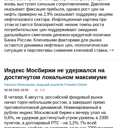
вновь выступил сильным сопротивлением. Давление
оказывает фиксация прибыли, однако рост цен на
нефть примерно на 2,9% оказывает поддержку акциям
нефтегазового сектора. Инфляционная картина при
этом остается благоприятной: низкие темпы роста
потребительских цен поддерживают ожидания
дальнейшего смягчения денежно-кредитной политики
Банка России. Ключевыми факторами для рынка
остаются динамика нефтяных цен, геополитическая
ситуация и перспективы снижения ключевой ставки.
Индекс Мосбиржи не удержался на
достигнутом локальном максимуме
Наталья Мильчакова, ведущий аналитик Freedom Global
06.08.2026 18:59
159
В четверг, 6 августа, российский фондовый рынок
начал торги небольшим ростом, а завершил прямо
противоположной динамикой. Номинированный в
рублях индекс Московской биржи к вечеру упал на
0,6%, не удержав достигнутый утром уровень в 2300
пунктов, а долларовый РТС - на 1,2%. По всей
видимости, стабильно закрепиться выше 2300 пунктов