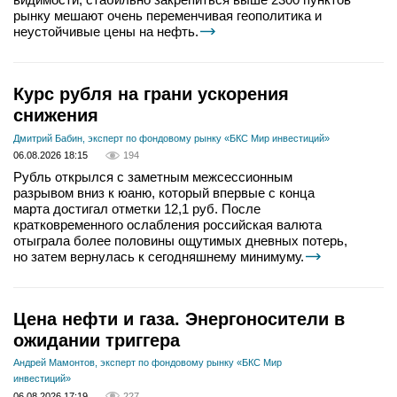
рынку мешают очень переменчивая геополитика и
неустойчивые цены на нефть.
Курс рубля на грани ускорения
снижения
Дмитрий Бабин, эксперт по фондовому рынку «БКС Мир инвестиций»
06.08.2026 18:15
194
Рубль открылся с заметным межсессионным
разрывом вниз к юаню, который впервые с конца
марта достигал отметки 12,1 руб. После
кратковременного ослабления российская валюта
отыграла более половины ощутимых дневных потерь,
но затем вернулась к сегодняшнему минимуму.
Цена нефти и газа. Энергоносители в
ожидании триггера
Андрей Мамонтов, эксперт по фондовому рынку «БКС Мир
инвестиций»
06.08.2026 17:19
227