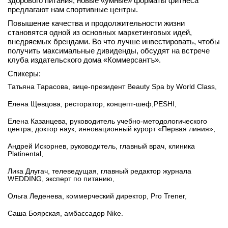
здорового питания, новые «умные» форматы фитнеса
предлагают нам спортивные центры.
вконтакте
телеграм
Повышение качества и продолжительности жизни
становятся одной из основных маркетинговых идей,
внедряемых брендами. Во что лучше инвестировать, чтобы
Стать автором
получить максимальные дивиденды, обсудят на встрече
клуба издательского дома «Коммерсантъ».
Вход
Спикеры:
Татьяна Тарасова, вице-президент Beauty Spa by World Class,
Елена Щевцова, ресторатор, концепт-шеф,PESHI,
Елена Казанцева, руководитель учебно-методологического
центра, доктор наук, инновационный курорт «Первая линия»,
Андрей Искорнев, руководитель, главный врач, клиника
Platinental,
Лика Длугач, телеведущая, главный редактор журнала
WEDDING, эксперт по питанию,
Ольга Леденева, коммерческий директор, Pro Trener,
Саша Боярская, амбассадор Nike.