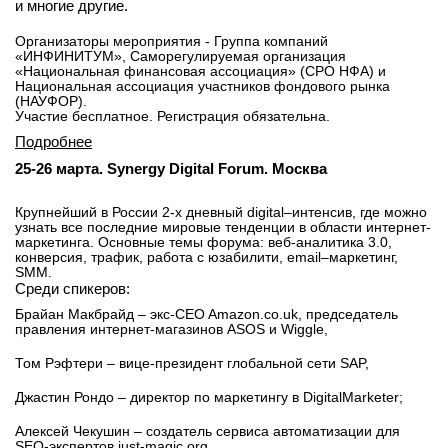
и многие другие.
Организаторы мероприятия - Группа компаний
«ИНФИНИТУМ», Саморегулируемая организация
«Национальная финансовая ассоциация» (СРО НФА) и
Национальная ассоциация участников фондового рынка
(НАУФОР).
Участие бесплатное. Регистрация обязательна.
Подробнее
25-26 марта. Synergy Digital Forum. Москва
Крупнейший в России 2-х дневный digital–интенсив, где можно
узнать все последние мировые тенденции в области интернет-
маркетинга. Основные темы форума: веб-аналитика 3.0,
конверсия, трафик, работа с юзабилити, email–маркетинг,
SMM.
Среди спикеров:
Брайан Макбрайд – экс-CEO Amazon.co.uk, председатель
правления интернет-магазинов ASOS и Wiggle,
Том Рэфтери – вице-президент глобальной сети SAP,
Джастин Рондо – директор по маркетингу в DigitalMarketer;
Алексей Чекушин – создатель сервиса автоматизации для
SEO-экспертов just-magic.org