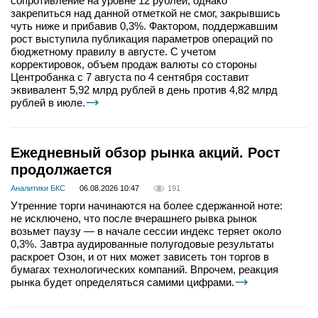
сопротивление на уровне 12 рублей, однако
закрепиться над данной отметкой не смог, закрывшись
чуть ниже и прибавив 0,3%. Фактором, поддержавшим
рост выступила публикация параметров операций по
бюджетному правилу в августе. С учетом
корректировок, объем продаж валюты со стороны
Центробанка с 7 августа по 4 сентября составит
эквивалент 5,92 млрд рублей в день против 4,82 млрд
рублей в июле.
Ежедневный обзор рынка акций. Рост
продолжается
Аналитики БКС
06.08.2026 10:47
191
Утренние торги начинаются на более сдержанной ноте:
не исключено, что после вчерашнего рывка рынок
возьмет паузу — в начале сессии индекс теряет около
0,3%. Завтра аудированные полугодовые результаты
раскроет Озон, и от них может зависеть тон торгов в
бумагах технологических компаний. Впрочем, реакция
рынка будет определяться самими цифрами.