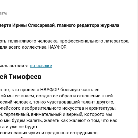
6876
ерти Ирины Слюсаревой, главного редактора журнала
ть талантливого человека, профессионального литератора,
 для всего коллектива НАУФОР.
ожно оставить
по ссылке
ей Тимофеев
з тех, кто провел с НАУФОР большую часть ее
й мы ее знаем, создал ее образ и отношение к ней ...
еский человек, тонко чувствовавший талант другого,
пейского изобразительного искусства и архитектуры,
ый, терпеливый, внимательный и верный, которого мы
о мы будем жалеть, жалеть как жалеют о том, что нас
а и уже не будет.
своих самых ярких и преданных сотрудников,