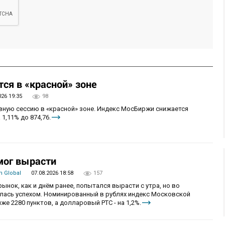
ся в «красной» зоне
026 19:35
98
овную сессию в «красной» зоне. Индекс МосБиржи снижается
 1,11% до 874,76.
мог вырасти
 Global
07.08.2026 18:58
157
рынок, как и днём ранее, попытался вырасти с утра, но во
алась успехом. Номинированный в рублях индекс Московской
же 2280 пунктов, а долларовый РТС - на 1,2%.