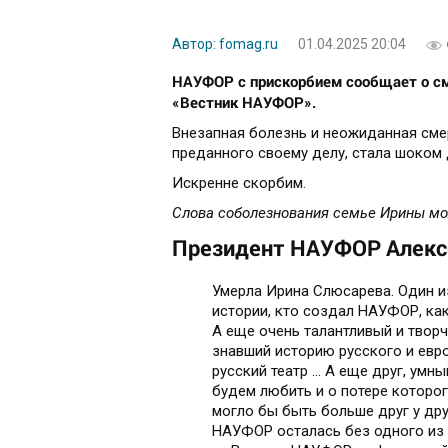
Автор: fomag.ru
01.04.2025 20:04
НАУФОР с прискорбием сообщает о см
«Вестник НАУФОР».
Внезапная болезнь и неожиданная смер
преданного своему делу, стала шоком
Искренне скорбим.
Слова соболезнования семье Ирины м
Президент НАУФОР Алекс
Умерла Ирина Слюсарева. Один и
истории, кто создал НАУФОР, како
А еще очень талантливый и творч
знавший историю русского и евро
русский театр … А еще друг, умн
будем любить и о потере которог
могло бы быть больше друг у друг
НАУФОР осталась без одного из 