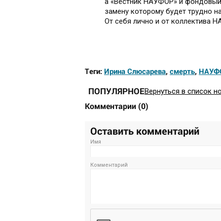
а «Вестник НАУФОР» и фондовый 
замену которому будет трудно на
От себя лично и от коллектива
Теги:
Ирина Слюсарева
,
смерть
,
НАУФ
ПОПУЛЯРНОЕ
Вернуться в список н
Комментарии
(
0
)
Оставить комментарий
Имя
Комментарий