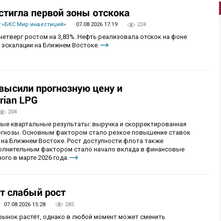
стигла первой зоны отскока
 «БКС Мир инвестиций»
07.08.2026 17:19
224
четверг ростом на 3,83%. Нефть реализовала отскок на фоне
 эскалации на Ближнем Востоке.
овысили прогнозную цену и
rian LPG
204
ные квартальные результаты: выручка и скорректированная
огнозы. Основным фактором стало резкое повышение ставок
 на Ближнем Востоке. Рост доступности флота также
олнительным фактором стало начало вклада в финансовые
ого в марте 2026 года.
т слабый рост
07.08.2026 15:28
285
 рынок растёт, однако в любой момент может сменить