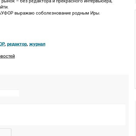
рынок – без редактора и прекрасного интервьюера,
йти.
 НАУФОР выражаю соболезнование родным Иры.
ОР
,
редактор
,
журнал
овостей