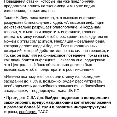
Повышения ставки, которые мы уже предприняли,
вконтакте
продолжают влиять на экономику, и мы уже видим
телеграм
изменения», – отметила она.
Также Набиуллина заявила, что высокая инфляция
разрушает благополучие людей. «А высокая инфляция
Стать автором
действительно разрушает благополучие. И когда нам
Вход
говорят, что можно и попустить инфляцию, главное,
держать ставку низкой, чтобы рос кредит повсюду, мы не
можем с этим согласиться. Инфляция – реальная беда,
которая делает людей беднее. Рост инфляционных
ожиданий, который действительно нас сильно тревожит, и
то, как он повлиял на финансовое поведение, показывает,
как люди боятся инфляции», – сказала она, подчеркнув,
что Центральный банк обязательно должен был
вмешаться, чтобы предотвратить рост инфляции.
«Именно поэтому мы повысили ставку на последнем
заседании до 7,5% и, возможно, будем рассматривать
необходимость дальнейшего повышения на ближайших
заседаниях», – подчеркнула глава ЦБ РФ.
• Президент США Джо
Байден подписал в понедельник
законопроект, предусматривающий капиталовложения
в размере более $1 трлн в развитие инфраструктуры
страны,
сообщает
ТАСС.