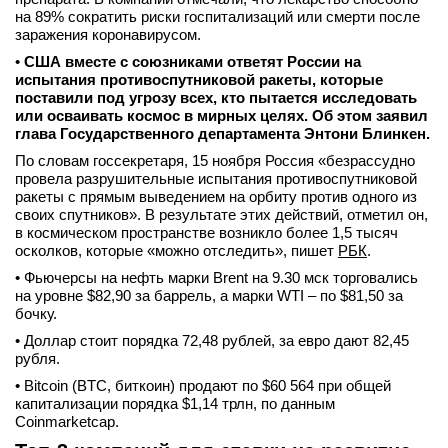
на 89% сократить риски госпитализаций или смерти после
заражения коронавирусом.
•
США вместе с союзниками ответят России на
испытания противоспутниковой ракеты, которые
поставили под угрозу всех, кто пытается исследовать
или осваивать космос в мирных целях. Об этом заявил
глава Государственного департамента Энтони Блинкен.
По словам госсекретаря, 15 ноября Россия «безрассудно
провела разрушительные испытания противоспутниковой
ракеты с прямым выведением на орбиту против одного из
своих спутников». В результате этих действий, отметил он,
в космическом пространстве возникло более 1,5 тысяч
осколков, которые «можно отследить», пишет
РБК
.
• Фьючерсы на нефть марки Brent на 9.30 мск торговались
на уровне $82,90 за баррель, а марки WTI – по $81,50 за
бочку.
• Доллар стоит порядка 72,48 рублей, за евро дают 82,45
рубля.
• Bitcoin (BTC, биткоин) продают по $60 564 при общей
капитализации порядка $1,14 трлн, по данным
Coinmarketcap.