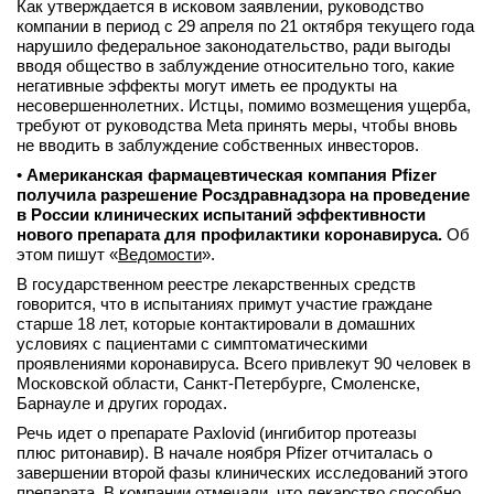
Как утверждается в исковом заявлении, руководство
компании в период с 29 апреля по 21 октября текущего года
нарушило федеральное законодательство, ради выгоды
вводя общество в заблуждение относительно того, какие
негативные эффекты могут иметь ее продукты на
несовершеннолетних. Истцы, помимо возмещения ущерба,
требуют от руководства Meta принять меры, чтобы вновь
не вводить в заблуждение собственных инвесторов.
•
Американская фармацевтическая компания Pfizer
получила разрешение Росздравнадзора на проведение
в России клинических испытаний эффективности
нового препарата для профилактики коронавируса.
Об
этом пишут «
Ведомости
».
В государственном реестре лекарственных средств
говорится, что в испытаниях примут участие граждане
старше 18 лет, которые контактировали в домашних
условиях с пациентами с симптоматическими
проявлениями коронавируса. Всего привлекут 90 человек в
Московской области, Санкт-Петербурге, Смоленске,
Барнауле и других городах.
Речь идет о препарате Paxlovid (ингибитор протеазы
плюс ритонавир). В начале ноября Pfizer отчиталась о
завершении второй фазы клинических исследований этого
препарата. В компании отмечали, что лекарство способно