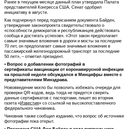
Ранее в текущем месяце данный план утвердила Палата
представителей Конгресса США. Сенат одобрил
инициативу в августе.
Как подчеркнул перед подписанием документа Байден,
утверждение законопроекта свидетельствовало о
«способности демократов и республиканцев действовать
сообща и достигать успехов». «Этот закон предполагает
самые значимые вложения в дороги и мосты за последние
70 лет, он предполагает самые значимые вложения в
пассажирский железнодорожный транспорт за последние
50 лет», – отметил президент.
•
Вопрос о добавлении фотографий в
сертификаты вакцинации от коронавирусной инфекции
на прошлой неделе обсуждался в Минцифры вместе с
представителями Минздрава.
Нововведение могло бы позволить избежать очереди для
проверки QR-кодов, ведь тогда не придется сверять
данные сертификатов с паспортами, пишет во вторник
газета «
Известия
» со ссылкой на высокопоставленного
федерального чиновника.
Чиновник также сообщил изданию, что вопрос об источнике
фотографии пока открыт.
•
Президент США Джо Байден в ходе виртуального