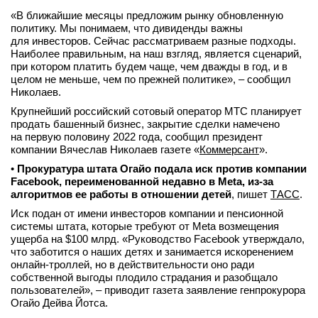
«В ближайшие месяцы предложим рынку обновленную
политику. Мы понимаем, что дивиденды важны
для инвесторов. Сейчас рассматриваем разные подходы.
Наиболее правильным, на наш взгляд, является сценарий,
при котором платить будем чаще, чем дважды в год, и в
целом не меньше, чем по прежней политике», – сообщил
Николаев.
Крупнейший российский сотовый оператор МТС планирует
продать башенный бизнес, закрытие сделки намечено
на первую половину 2022 года, сообщил президент
компании Вячеслав Николаев газете «
Коммерсант
».
•
Прокуратура штата Огайо подала иск против компании
Facebook, переименованной недавно в Meta, из-за
алгоритмов ее работы в отношении детей
, пишет
ТАСС
.
Иск подан от имени инвесторов компании и пенсионной
системы штата, которые требуют от Meta возмещения
ущерба на $100 млрд. «Руководство Facebook утверждало,
что заботится о наших детях и занимается искоренением
онлайн-троллей, но в действительности оно ради
собственной выгоды плодило страдания и разобщало
пользователей», – приводит газета заявление генпрокурора
Огайо Дейва Йотса.