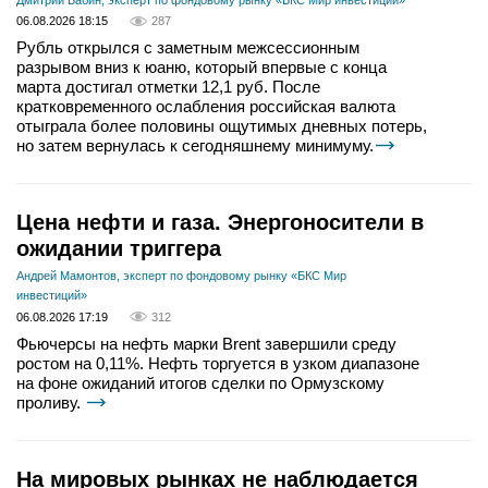
Дмитрий Бабин, эксперт по фондовому рынку «БКС Мир инвестиций»
06.08.2026 18:15
287
Рубль открылся с заметным межсессионным
разрывом вниз к юаню, который впервые с конца
марта достигал отметки 12,1 руб. После
кратковременного ослабления российская валюта
отыграла более половины ощутимых дневных потерь,
но затем вернулась к сегодняшнему минимуму.
Цена нефти и газа. Энергоносители в
ожидании триггера
Андрей Мамонтов, эксперт по фондовому рынку «БКС Мир
инвестиций»
06.08.2026 17:19
312
Фьючерсы на нефть марки Brent завершили среду
ростом на 0,11%. Нефть торгуется в узком диапазоне
на фоне ожиданий итогов сделки по Ормузскому
проливу.
На мировых рынках не наблюдается