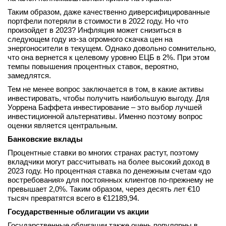
вконтакте
Таким образом, даже качественно диверсифицированные
телеграм
портфели потеряли в стоимости в 2022 году. Но что
произойдет в 2023? Инфляция может снизиться в
следующем году из-за огромного скачка цен на
Стать автором
энергоносители в текущем. Однако довольно сомнительно,
что она вернется к целевому уровню ЕЦБ в 2%. При этом
Вход
темпы повышения процентных ставок, вероятно,
замедлятся.
Тем не менее вопрос заключается в том, в какие активы
инвестировать, чтобы получить наибольшую выгоду. Для
Уоррена Баффета инвестирование – это выбор лучшей
инвестиционной альтернативы. Именно поэтому вопрос
оценки является центральным.
Банковские вклады
Процентные ставки во многих странах растут, поэтому
вкладчики могут рассчитывать на более высокий доход в
2023 году. Но процентная ставка по денежным счетам «до
востребования» для постоянных клиентов по-прежнему не
превышает 2,0%. Таким образом, через десять лет €10
тысяч превратятся всего в €12189,94.
Государственные облигации vs акции
Государственные облигации также очень популярны в