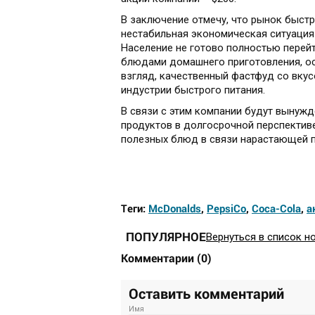
В заключение отмечу, что рынок быст
нестабильная экономическая ситуация в
Население не готово полностью перей
блюдами домашнего приготовления, ос
взгляд, качественный фастфуд со вку
индустрии быстрого питания.
В связи с этим компании будут вынуж
продуктов в долгосрочной перспектив
полезных блюд в связи нарастающей п
Теги:
McDonalds
,
PepsiCo
,
Coca-Cola
,
а
ПОПУЛЯРНОЕ
Вернуться в список н
Комментарии
(
0
)
Оставить комментарий
Имя