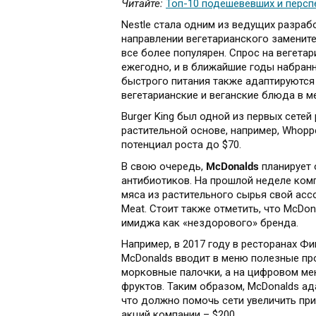
Читайте:
Топ-10 подешевевших и персп
Nestle стала одним из ведущих разраб
направлении вегетарианского замените
все более популярен. Спрос на вегета
ежегодно, и в ближайшие годы набранн
быстрого питания также адаптируются 
вегетарианские и веганские блюда в 
Burger King был одной из первых сете
растительной основе, например, Whopp
потенциал роста до $70.
McDonalds
В свою очередь,
планирует 
антибиотиков. На прошлой неделе комп
мяса из растительного сырья свой асс
Meat. Стоит также отметить, что McDon
имиджа как «нездорового» бренда.
Например, в 2017 году в ресторанах Ф
McDonalds вводит в меню полезные про
морковные палочки, а на цифровом ме
фруктов. Таким образом, McDonalds а
что должно помочь сети увеличить при
акций компании – $200.