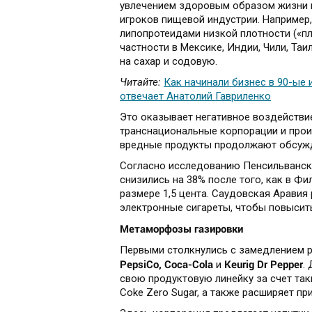
увлечением здоровым образом жизни 
игроков пищевой индустрии. Например
липопротеидами низкой плотности («пл
частности в Мексике, Индии, Чили, Таи
на сахар и содовую.
Читайте:
Как начинали бизнес в 90-ые 
отвечает Анатолий Гавриленко
Это оказывает негативное воздействи
транснациональные корпорации и прои
вредные продукты продолжают обсужд
Согласно исследованию Пенсильванско
снизились на 38% после того, как в Фи
размере 1,5 цента. Саудовская Аравия
электронные сигареты, чтобы повысит
Метаморфозы газировки
Первыми столкнулись с замедлением р
PepsiCo, Coca-Cola
Keurig Dr Pepper
и
.
свою продуктовую линейку за счет таких
Coke Zero Sugar, а также расширяет пр