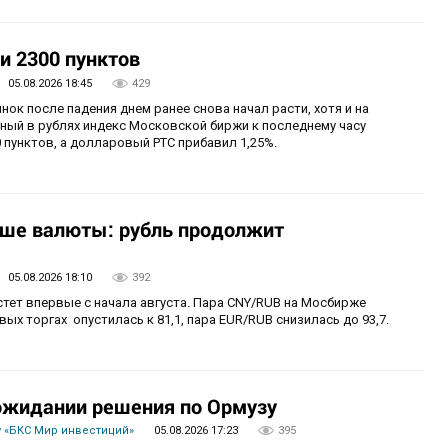
и 2300 пунктов
05.08.2026 18:45
429
нок после падения днем ранее снова начал расти, хотя и на
ный в рублях индекс Московской биржи к последнему часу
 пунктов, а долларовый РТС прибавил 1,25%.
ьше валюты: рубль продолжит
05.08.2026 18:10
392
стет впервые с начала августа. Пара CNY/RUB на Мосбирже
ых торгах опустилась к 81,1, пара EUR/RUB снизилась до 93,7.
 ожидании решения по Ормузу
 «БКС Мир инвестиций»
05.08.2026 17:23
395