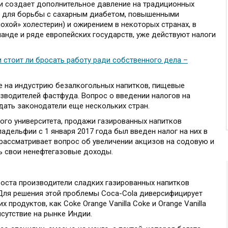
и создает дополнительное давление на традиционных
, для борьбы с сахарным диабетом, повышенными
охой» холестерин) и ожирением в некоторых странах, в
ланде и ряде европейских государств, уже действуют налоги
и стоит ли бросать работу ради собственного дела –
е на индустрию безалкогольных напитков, пищевые
зводителей фастфуда. Вопрос о введении налогов на
ать законодатели еще нескольких стран.
го университета, продажи газированных напитков
ладельфии с 1 января 2017 года был введен налог на них в
 рассматривает вопрос об увеличении акцизов на содовую и
ь свои ненефтегазовые доходы.
оста производители сладких газированных напитков
 Для решения этой проблемы Coca-Cola диверсифицирует
 продуктов, как Coke Orange Vanilla Coke и Orange Vanilla
исутствие на рынке Индии.