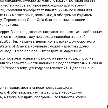
о специями, смесью из манго, с пахтой, которая богата
ичество жиров, которое необходимо для усвоения
о, компания приобретает плантации манго и личи для
ленных масштабах и, возможно, в обозримом будущем
ру. Перспективы Coca-Cola благоприятны, ее акции
концу года.
Pepper. Высокая долговая нагрузка препятствует глобальным
уктов в текущем году при сохраняющейся высокой
psiCo. Тем не менее, вероятно, в рамках долгосрочного
 Waters of America компания сможет нарастить долю
й воды Evian без больших затрат на маркетинг.
Forto позволит усилить позицию на рынке кофе, спрос на
ия привлекательности напитков с подсластителями. В связи
Dr Pepper в текущем году составляет 2%. Целевая цена –
 из первых мест в списке пострадавших от
еду. Чтобы выжить, сетям фастфуда необходимо
, а также внедрять программы лояльности, чтобы