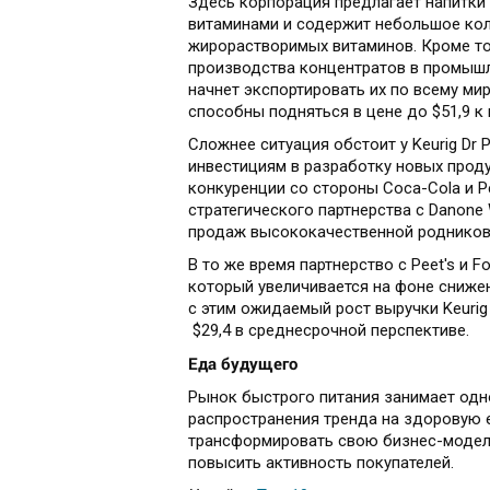
Здесь корпорация предлагает напитки с
витаминами и содержит небольшое кол
жирорастворимых витаминов. Кроме тог
производства концентратов в промыш
начнет экспортировать их по всему ми
способны подняться в цене до $51,9 к 
Сложнее ситуация обстоит у Keurig Dr 
инвестициям в разработку новых прод
конкуренции со стороны Coca-Cola и Pe
стратегического партнерства с Danone
продаж высококачественной родниково
В то же время партнерство с Peet's и 
который увеличивается на фоне снижен
с этим ожидаемый рост выручки Keurig 
$29,4 в среднесрочной перспективе.
Еда будущего
Рынок быстрого питания занимает одно
распространения тренда на здоровую 
трансформировать свою бизнес-модель
повысить активность покупателей.