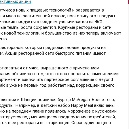
ективных акций
отчиков новых пищевых технологий и развивается в
ля мяса на растительной основе, поскольку этот продукт
рианские продукты в среднем увеличивается на 46%
ые темпы роста сохранятся. Крупные рестораны и сети
к новой технологии, и большинство из них теперь включают
меню.
й ресторанов, который предложил новые продукты на
er. Акции ресторанной сети быстрого питания имеют
отказаться от мяса, выращенного с применением
ания объявила о том, что готова пополнить заменителями
ортимент и заключить партнерское соглашение с Beyond
ald's уже не первый год работает над коррекцией своего
инляндии и Швеции появился бургер McVegan. Более того,
дукты. Например, в детский набор Happy Meal включены
ню на переднем плане появилось мороженое с кусочками
даптируется под меняющиеся предпочтения потребителей,
ток в ее рестораны вегетарианцев. Справедливая цена