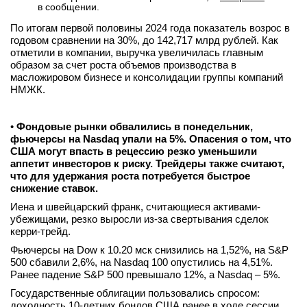
в сообщении.
По итогам первой половины 2024 года показатель возрос в
годовом сравнении на 30%, до 142,717 млрд рублей. Как
отметили в компании, выручка увеличилась главным
образом за счет роста объемов производства в
масложировом бизнесе и консолидации группы компаний
НМЖК.
•
Фондовые рынки обвалились в понедельник,
фьючерсы на Nasdaq упали на 5%. Опасения о том, что
США могут впасть в рецессию резко уменьшили
аппетит инвесторов к риску. Трейдеры также считают,
что для удержания роста потребуется быстрое
снижение ставок.
Иена и швейцарский франк, считающиеся активами-
убежищами, резко выросли из-за свертывания сделок
керри-трейд.
Фьючерсы на Dow к 10.20 мск снизились на 1,52%, на S&P
500 сбавили 2,6%, на Nasdaq 100 опустились на 4,51%.
Ранее падение S&P 500 превышало 12%, а Nasdaq – 5%.
Государственные облигации пользовались спросом:
доходность 10-летних бондов США ранее в ходе сессии