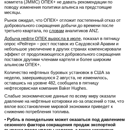
комитета (JMMC) ОПЕК+ не давать рекомендации по
поводу изменения политики альянса на предстоящие
месяцы.
Рынок ожидал, что ОПЕК+ отложит постепенный отказ от
добровольного сокращения добычи до времени после
третьего квартала, по
словам
аналитиков ANZ.
Добыча нефти ОПЕК выросла в июле
, показал в пятницу
опрос «Рейтер» – рост поставок из Саудовской Аравии и
небольшое увеличение в других странах компенсировали
эффект от продолжающегося добровольного сокращения
поставок другими членами картеля и более широким
альянсом ОПЕК+.
Количество нефтяных буровых установок в США за
неделю, завершившуюся 2 августа, не изменилось,
оставшись на уровне 482, сообщила в пятницу
нефтесервисная компания Baker Hughes.
Слабые экономические данные по всему миру оказали
давление на нефтяные котировки из-за опасений о том, что
вялое восстановление мировой экономики приведет к
снижению потребления топлива.
•
Рубль в понедельник может оказаться под давлением
сезонного фактора сокращения продаж экспортной
выручки после уплаты налогов, а также негативно