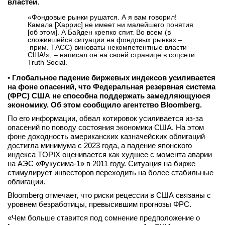
властей.
«Фондовые рынки рушатся. А я вам говорил!
Камала [Харрис] не имеет ни малейшего понятия
[об этом]. А Байден крепко спит. Во всем (в
сложившейся ситуации на фондовых рынках –
прим. ТАСС) виноваты некомпетентные власти
США!», –
написал
он на своей странице в соцсети
Truth Social.
•
Глобальное падение биржевых индексов усиливается
на фоне опасений, что Федеральная резервная система
(ФРС) США не способна поддержать замедляющуюся
экономику. Об этом сообщило агентство Bloomberg.
По его информации, обвал котировок усиливается из-за
опасений по поводу состояния экономики США. На этом
фоне доходность американских казначейских облигаций
достигла минимума с 2023 года, а падение японского
индекса TOPIX оценивается как худшее с момента аварии
на АЭС «Фукусима-1» в 2011 году. Ситуация на бирже
стимулирует инвесторов переходить на более стабильные
облигации.
Bloomberg отмечает, что риски рецессии в США связаны с
уровнем безработицы, превысившим прогнозы ФРС.
«Чем больше ставится под сомнение предположение о