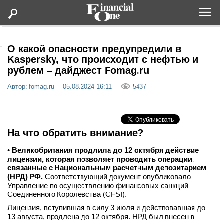
Оформить подписку
О какой опасности предупредили в
Kaspersky, что происходит с нефтью и
рублем – дайджест Fomag.ru
Статьи
Автор: fomag.ru
05.08.2024 16:11
5437
Дайджесты
Lifestyle
На что обратить внимание?
Мероприятия
•
Великобритания продлила до 12 октября действие
лицензии, которая позволяет проводить операции,
связанные с Национальным расчетным депозитарием
Новости
(НРД) РФ.
Соответствующий документ
опубликовало
Управление по осуществлению финансовых санкций
Соединенного Королевства (OFSI).
Интервью
Лицензия, вступившая в силу 3 июля и действовавшая до
13 августа, продлена до 12 октября. НРД был внесен в