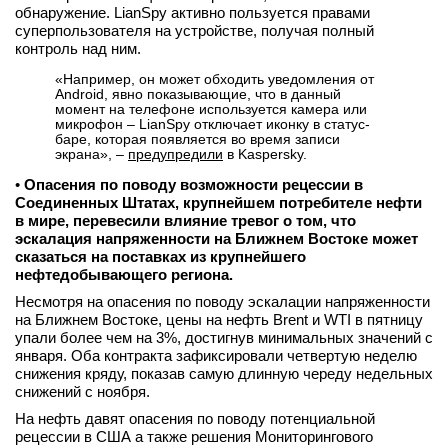
обнаружение. LianSpy активно пользуется правами
суперпользователя на устройстве, получая полный
контроль над ним.
«Например, он может обходить уведомления от
Android, явно показывающие, что в данный
момент на телефоне используется камера или
микрофон – LianSpy отключает иконку в статус-
баре, которая появляется во время записи
экрана», –
предупредили
в Kaspersky.
•
Опасения по поводу возможности рецессии в
Соединенных Штатах, крупнейшем потребителе нефти
в мире, перевесили влияние тревог о том, что
эскалация напряженности на Ближнем Востоке может
сказаться на поставках из крупнейшего
нефтедобывающего региона.
Несмотря на опасения по поводу эскалации напряженности
на Ближнем Востоке, цены на нефть Brent и WTI в пятницу
упали более чем на 3%, достигнув минимальных значений с
января. Оба контракта зафиксировали четвертую неделю
снижения кряду, показав самую длинную череду недельных
снижений с ноября.
На нефть давят опасения по поводу потенциальной
рецессии в США а также решения Мониторингового