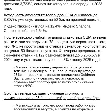
достигла 3,723%, самого низкого уровня с середины 2023
года.
Доходность двухлетних госбондов США снизилась до
3,807%, уже опустившись на 50 б.п. на прошлой неделе.
Индекс Nikkei снизился на 12,4%.
Индекс Shanghai
Composite сбавил 1,54%.
После тревожно слабой трудовой статистики США за июль
рынки стали закладывать 78-процентную вероятность того,
что ФРС не просто снизит ставки в сентябре, но опустит их
на целых 50 базисных пунктов. Фьючерсы предполагают
снижение ставки на 122 базисных пункта до 5,25-5,5% в
2024 году и указывают на уровень 3% к концу 2025 года.
«Мы увеличили оценку вероятности рецессии в
течение 12 месяцев на 10 процентных пунктов до
25%», – говорится в записке аналитиков Goldman
Sachs, хотя они считают, что эту опасность
ограничивает простор для возможного снижения
ставок ФРС.
Goldman теперь ожидает снижение стоимости
заимствований на 25 б.п. в сентябре, ноябре и декабре.
«Мы исходим из того, что рост числа рабочих мест
восстановится в августе, а Комитет по открытым