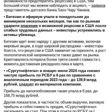
[возможности предотвратить рецессию] в США, тем
больший откат мы можем наблюдать в акциях», –
заявила
представитель датского банка Saxo Чару Чанана.
•
Биткоин и эфириум упали в понедельник до
минимумов нескольких месяцев, так как по рынкам
ударили
опасения
о возможной рецессии в США после
слабых трудовых данных – инвесторы устремились в
активы-убежища.
Биткоин идет вниз наряду с другими активами, включая
мировые акции, в ходе широкой распродажи – инвесторы
боятся, что рецессии в США замаячит на горизонте, а рост
геополитической напряженности также давит на рынки.
Криптовалюта потеряла более трети своей стоимости с
момента достижения рекордного пика в марте.
•
«Сургутнефтегаз» в январе–
июне 2024 года снизил
чистую прибыль по РСБУ в 6 раз по сравнению с
аналогичным периодом 2023 года – до 139,9 млрд
рублей,
следует
из материалов компании.
Прибыль до налогообложения также упала в 6 раз, до
168,75 млрд рублей.
Другие показатели, в частности, объем выручки, валовую
прибыль и себестоимость продаж, «Сургутнефтегаз»
раскрывать не стал. При этом в отчете по РСБУ за I