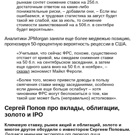
рынкам сочтет снижение ставок на 25б.п.
достаточным ответом на какие-либо
понижательные риски, – добавили они, – Если мы
ошибаемся, и трудовая статистика за август будет
такой же слабой, как за июль, то снижение
стоимости заимствований на a 50б.п. в сентябре
будет вероятным».
Аналитики JPMorgan заняли еще более медвежью позицию,
прогнозируя 50-процентную вероятность рецессии в США.
«Учитывая, что сейчас ФРС, похоже, существенно
отстает от кривой, мы ожидаем снижения ставки
на 50 б.п. на сентябрьском заседании, а затем
еще одного шага вниз на 50 б.п. в ноябре», –
сказал
экономист Майкл Фероли.
«Более того, можно привести доводы в пользу
смягчения ставки между заседаниями, особенно
если данные еще больше ослабнут – хотя
чиновники ФРС могут беспокоиться о том, как
такой шаг может быть (неправильно) истолкован».
Сергей Попов про вклады, облигации,
золото и IPO
Ключевую ставку, рынок акций и облигаций, золото и
многое другое обсудили с инвестором Сергеем Поповым.
Делимся мнением эксперта от первого лица.