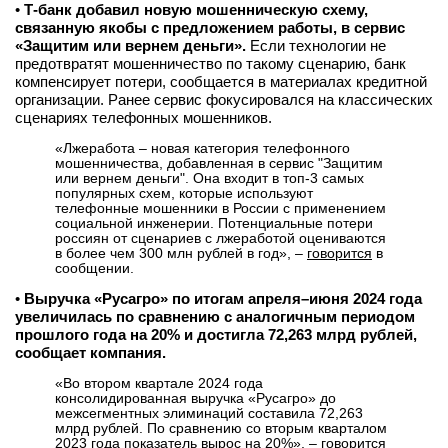
•
Т-банк добавил новую мошенническую схему,
связанную якобы с предложением работы, в сервис
«Защитим или вернем деньги».
Если технологии не
предотвратят мошенничество по такому сценарию, банк
компенсирует потери, сообщается в материалах кредитной
организации. Ранее сервис фокусировался на классических
сценариях телефонных мошенников.
«Лжеработа – новая категория телефонного
мошенничества, добавленная в сервис "Защитим
или вернем деньги". Она входит в топ-3 самых
популярных схем, которые используют
телефонные мошенники в России с применением
социальной инженерии. Потенциальные потери
россиян от сценариев с лжеработой оцениваются
в более чем 300 млн рублей в год», –
говорится
в
сообщении.
•
Выручка «Русагро» по итогам апреля–июня 2024 года
увеличилась по сравнению с аналогичным периодом
прошлого года на 20% и достигла 72,263 млрд рублей,
сообщает компания.
«Во втором квартале 2024 года
консолидированная выручка «Русагро» до
межсегментных элиминаций составила 72,263
млрд рублей. По сравнению со вторым кварталом
2023 года показатель вырос на 20%», –
говорится