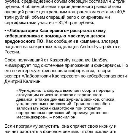
рублей, среднедневной объем операций составил 4,2 трлн
рублей. В общем объеме торгов денежного рынка объем
операций репо с центральным контрагентом составил 40,5
трлн рублей, объем операций репо с клиринговыми
сертификатами участия – 31,9 трлн рублей.
•
«Лаборатория Касперского» раскрыла схему
кибершпионажа с помощью маскирующегося
вредоносного ПО.
Как сообщили в компании, зловред
нацелен на конкретных владельцев Android-устройств в
России.
Софт, получивший от Kaspersky название LianSpy,
мимикрирует под системные приложения и финсервисы. Но
его не интересует финансовая информация, говорит
эксперт «Лаборатории Касперского» по кибербезопасности
Дмитрий Калинин.
«Функционал зловреда включает сбор и передачу
атакующим списка контактов с зараженного
девайса, а также данных журнала звонков, списка
установленных приложений. Троянец способен
записывать экран смартфона при открытии
определенных приложений, преимущественно
мессенджеров», – пояснил он.
Если программу запустить, она спрячет свою иконку и
начнет работать в фоновом режиме, чтобы исключить