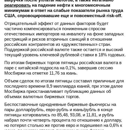
реагировать
на падение нефти к многомесячным
минимумам в ответ на слабые показатели рынка труда
США, спровоцировавшие еще и повсеместный risk-off.
Отрицательный эффект от данных факторов будет
частично компенсироваться пониженным спросом
отечественных импортеров на инвалюту на фоне западных
рестрикций и рисков вторичных санкций в отношении
российских контрагентов из «дружественных» стран.
Поддержкой российской валюте также остается и высокий
текущий уровень ключевой рублевой ставки в 18% годовых.
По итогам биржевых торгов пятницы российская валюта в
паре с китайской подросла на 0,1%, завершив сессию
Мосбиржи на отметке 11,76 за юань.
Объем сделок по итогам пятницы составил приличные для
последнего времени 8,9 миллиарда юаней, при этом далее
Мосбиржа приостанавливает публикацию данных об
объемах валютных биржевых торгов.
Беспоставочные однодневные биржевые фьючерсы на
пары доллар/рубль, евро-рубль и юань/рубль в конце
пятницы котировались по 85,48, 93,08, и 11,81, и рубль
набрал почти четверть процента по отношению к доллару,
но потерял столько же против евро и подешевел на 0,6% к