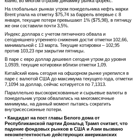
юаню, во многом отразив динамику рынка форекс.
На глобальных рынках утром понедельника нефть марки
Brent упала на отметку $75,74 за баррель впервые с 8
января, текущие потери превышают 1% ($75,98), в пятницу
же они составили почти 3,5%.
Индекс доллара с учетом пятничного обвала и
сегодняшнего утреннего снижения достиг отметки 102,66,
минимальной с 13 марта. Текущие котировки – 102,95
против 103,23 при закрытии пятницы.
В паре с евро доллар дешевел сегодня утром до уровня
1,0939, текущие котировки вблизи отметки 1,09.
Китайский юань сегодня на офшорном рынке укрепился в
паре с валютой США до максимума текущего года, отметки
7,1094 за доллар, сейчас котируется по 7,1313.
Параллельно высокорискованные и сырьевые валюты в
понедельник утром обвалились на многомесячные
минимумы, на данный момент пытаясь сократить
внутрисессионные потери.
•
Кандидат на пост главы Белого дома от
Республиканской партии Дональд Трамп считает, что
падение фондовых рынков в США и Азии вызвано
некомпетентностью действующих американских