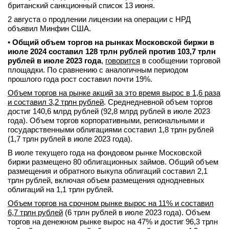
британский санкционный список 13 июня.
вконтакте
телеграм
2 августа о продлении лицензии на операции с НРД
объявил Минфин США.
•
Общий объем торгов на рынках Московской биржи в
Стать автором
июле 2024 составил 128 трлн рублей против 103,7 трлн
рублей в июле 2023 года
,
говорится
в сообщении торговой
Вход
площадки. По сравнению с аналогичным периодом
прошлого года рост составил почти 19%.
Объем торгов на рынке акций за это время вырос в 1,6 раза
и составил 3,2 трлн рублей
. Среднедневной объем торгов
достиг 140,6 млрд рублей (92,8 млрд рублей в июле 2023
года). Объем торгов корпоративными, региональными и
государственными облигациями составил 1,8 трлн рублей
(1,7 трлн рублей в июле 2023 года).
В июле текущего года на фондовом рынке Московской
биржи размещено 80 облигационных займов. Общий объем
размещения и обратного выкупа облигаций составил 2,1
трлн рублей, включая объем размещения однодневных
облигаций на 1,1 трлн рублей.
Объем торгов на срочном рынке вырос на 11% и составил
6,7 трлн рублей
(6 трлн рублей в июле 2023 года). Объем
торгов на денежном рынке вырос на 47% и достиг 96,3 трлн