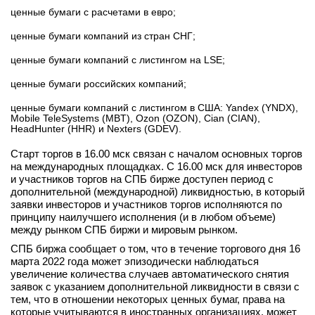
ценные бумаги с расчетами в евро;
вконтакте
телеграм
ценные бумаги компаний из стран СНГ;
ценные бумаги компаний с листингом на LSE;
Стать автором
ценные бумаги российских компаний;
Вход
ценные бумаги компаний с листингом в США: Yandex (YNDX),
Mobile TeleSystems (MBT), Ozon (OZON), Cian (CIAN),
HeadHunter (HHR) и Nexters (GDEV).
Старт торгов в 16.00 мск связан с началом основных торгов
на международных площадках. С 16.00 мск для инвесторов
и участников торгов на СПБ бирже доступен период с
дополнительной (международной) ликвидностью, в который
заявки инвесторов и участников торгов исполняются по
принципу наилучшего исполнения (и в любом объеме)
между рынком СПБ биржи и мировым рынком.
СПБ биржа сообщает о том, что в течение торгового дня 16
марта 2022 года может эпизодически наблюдаться
увеличение количества случаев автоматического снятия
заявок с указанием дополнительной ликвидности в связи с
тем, что в отношении некоторых ценных бумаг, права на
которые учитываются в иностранных организациях, может