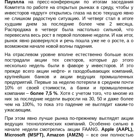
Пауэлла
на пресс-конференции по итогам заседания
вконтакте
Комитета по работе на открытых рынках в среду, чтобы у
телеграм
инвесторов «вдруг» открылись глаза на всю текущую явно
не слишком радостную ситуацию. И четверг стал в итоге
худшим днем за последние более чем 2 месяца.
Стать автором
Распродажа в четверг была настолько сильной, что
перевесила весь рост в первой половине недели. И как итог,
Вход
рынок явно развернулся и речь пошла уже не о росте, а о
возможном начале новой волны падения.
На отраслевом уровне вполне естественно больше всех
пострадали акции тех секторов, которые до этого
несколько недель были в фаворе у инвесторов. И это
прежде всего акции нефте- и газодобывающих компаний,
крупнейших банков и акции ведущих промышленных
предприятий. Первые за неделю потеряли в среднем почти
10% от своей стоимости, а банки и промышленные
компании –
более 7,5 %
. Хотя с учетом того, что многие из
них за последние недели выросли на 30, 50 и даже более
чем на 100%, то пока это падение не выглядит каким-то
ужасающим.
При этом явно лучше рынка по-прежнему выглядят акции
ведущих технологических компаний. Особенно сильно в
начале недели смотрелись акции FAANG.
Apple (AAPL),
Microsoft (MSFT), Amazon (AMZN)
– все они полностью