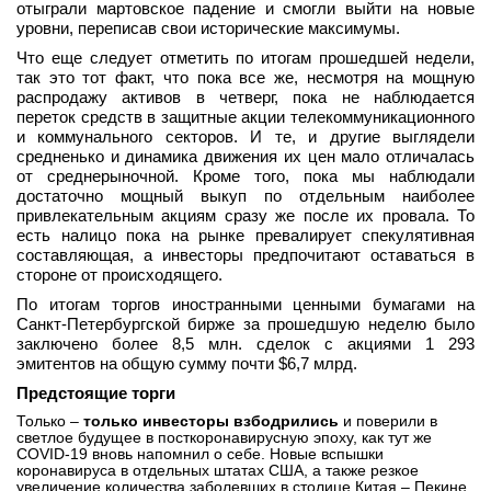
отыграли мартовское падение и смогли выйти на новые
уровни, переписав свои исторические максимумы.
Что еще следует отметить по итогам прошедшей недели,
так это тот факт, что пока все же, несмотря на мощную
распродажу активов в четверг, пока не наблюдается
переток средств в защитные акции телекоммуникационного
и коммунального секторов. И те, и другие выглядели
средненько и динамика движения их цен мало отличалась
от среднерыночной. Кроме того, пока мы наблюдали
достаточно мощный выкуп по отдельным наиболее
привлекательным акциям сразу же после их провала. То
есть налицо пока на рынке превалирует спекулятивная
составляющая, а инвесторы предпочитают оставаться в
стороне от происходящего.
По итогам торгов иностранными ценными бумагами на
Санкт-Петербургской бирже за прошедшую неделю было
заключено более 8,5 млн. сделок с акциями 1 293
эмитентов на общую сумму почти $6,7 млрд.
Предстоящие торги
Только –
только инвесторы взбодрились
и поверили в
светлое будущее в посткоронавирусную эпоху, как тут же
COVID-19 вновь напомнил о себе. Новые вспышки
коронавируса в отдельных штатах США, а также резкое
увеличение количества заболевших в столице Китая – Пекине