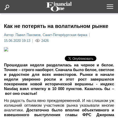
Оформить подписку
Как не потерять на волатильном рынке
Автор: Павел Пахомов, Санкт-Петербургская биржа
Статьи
15.06.2020 19:13
2426
Дайджесты
Прошедшая неделя разделилась на черное и белое.
Lifestyle
Точнее – строго наоборот. Сначала было белое, светлое
и радостное для всех инвесторов. Рынки в начале
недели уверенно росли и этот рост завершился
Мероприятия
покорением новой исторической вершины - индекс
Nasdaq взял отметку в 10 000 пунктов. Казалось бы –
вот оно счастье!
Новости
Но радость была явно преждевременной. И на слишком уж
излишний оптимизм участников рынка указывали многие
Интервью
аналитики.
Достаточно было вполне объективного и
взвешенного выступления главы ФРС Джерома