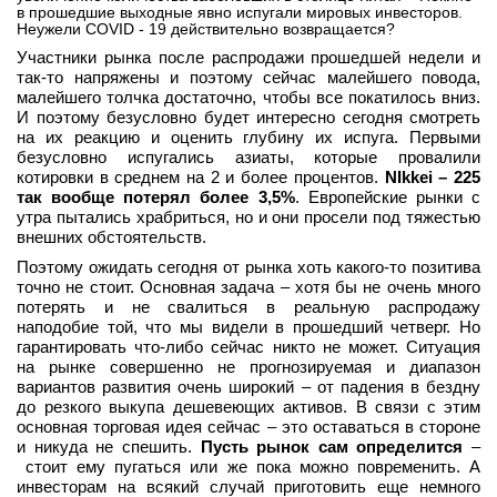
в прошедшие выходные явно испугали мировых инвесторов.
Неужели COVID - 19 действительно возвращается?
Участники рынка после распродажи прошедшей недели и
так-то напряжены и поэтому сейчас малейшего повода,
малейшего толчка достаточно, чтобы все покатилось вниз.
И поэтому безусловно будет интересно сегодня смотреть
на их реакцию и оценить глубину их испуга. Первыми
безусловно испугались азиаты, которые провалили
котировки в среднем на 2 и более процентов.
NIkkei – 225
так вообще потерял более 3,5%
. Европейские рынки с
утра пытались храбриться, но и они просели под тяжестью
внешних обстоятельств.
Поэтому ожидать сегодня от рынка хоть какого-то позитива
точно не стоит. Основная задача – хотя бы не очень много
потерять и не свалиться в реальную распродажу
наподобие той, что мы видели в прошедший четверг. Но
гарантировать что-либо сейчас никто не может. Ситуация
на рынке совершенно не прогнозируемая и диапазон
вариантов развития очень широкий – от падения в бездну
до резкого выкупа дешевеющих активов. В связи с этим
основная торговая идея сейчас – это оставаться в стороне
и никуда не спешить.
Пусть рынок сам определится
–
стоит ему пугаться или же пока можно повременить. А
инвесторам на всякий случай приготовить еще немного