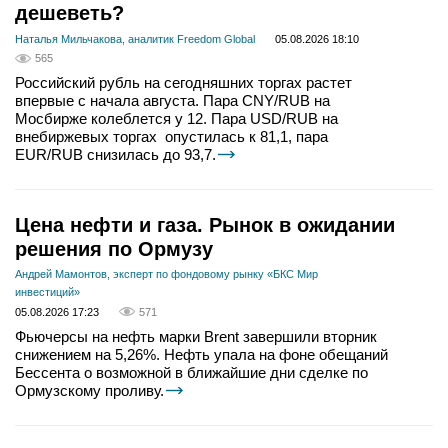
дешеветь?
Наталья Мильчакова, аналитик Freedom Global
05.08.2026 18:10
565
Российский рубль на сегодняшних торгах растет
впервые с начала августа. Пара CNY/RUB на
Мосбирже колеблется у 12. Пара USD/RUB на
внебиржевых торгах опустилась к 81,1, пара
EUR/RUB снизилась до 93,7.
Цена нефти и газа. Рынок в ожидании
решения по Ормузу
Андрей Мамонтов, эксперт по фондовому рынку «БКС Мир
инвестиций»
05.08.2026 17:23
571
Фьючерсы на нефть марки Brent завершили вторник
снижением на 5,26%. Нефть упала на фоне обещаний
Бессента о возможной в ближайшие дни сделке по
Ормузскому проливу.