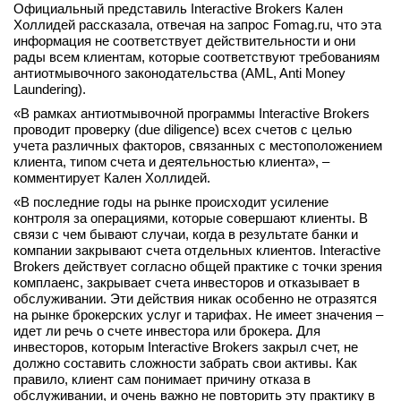
Официальный представиль Interactive Brokers Кален
вконтакте
Холлидей рассказала, отвечая на запрос Fomag.ru, что эта
телеграм
информация не соответствует действительности и они
рады всем клиентам, которые соответствуют требованиям
антиотмывочного законодательства (AML, Anti Money
Стать автором
Laundering).
Вход
«В рамках антиотмывочной программы Interactive Brokers
проводит проверку (due diligence) всех счетов с целью
учета различных факторов, связанных с местоположением
клиента, типом счета и деятельностью клиента», –
комментирует Кален Холлидей.
«В последние годы на рынке происходит усиление
контроля за операциями, которые совершают клиенты. В
связи с чем бывают случаи, когда в результате банки и
компании закрывают счета отдельных клиентов. Interactive
Brokers действует согласно общей практике с точки зрения
комплаенс, закрывает счета инвесторов и отказывает в
обслуживании. Эти действия никак особенно не отразятся
на рынке брокерских услуг и тарифах. Не имеет значения –
идет ли речь о счете инвестора или брокера. Для
инвесторов, которым Interactive Brokers закрыл счет, не
должно составить сложности забрать свои активы. Как
правило, клиент сам понимает причину отказа в
обслуживании, и очень важно не повторить эту практику в