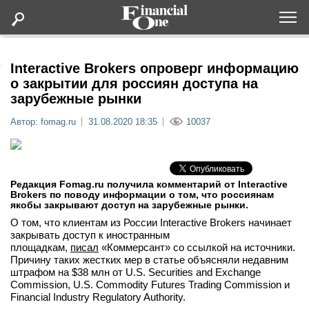
Оформить подписку
Interactive Brokers опроверг информацию
о закрытии для россиян доступа на
зарубежные рынки
Статьи
Автор: fomag.ru
31.08.2020 18:35
10037
Дайджесты
Lifestyle
Редакция Fomag.ru получила комментарий от Interactive
Brokers по поводу информации о том, что россиянам
якобы закрывают доступ на зарубежные рынки.
Мероприятия
О том, что клиентам из России Interactive Brokers начинает
закрывать доступ к иностранным
Новости
площадкам,
писал
«Коммерсант» со ссылкой на источники.
Причину таких жестких мер в статье объясняли недавним
штрафом на $38 млн от U.S. Securities and Exchange
Интервью
Commission, U.S. Commodity Futures Trading Commission и
Financial Industry Regulatory Authority.