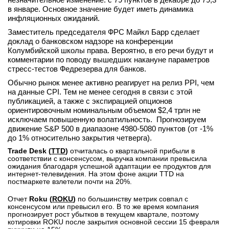
в январе. Основное значение будет иметь динамика
инфляционных ожиданий.
Заместитель председателя ФРС Майкл Барр сделает
доклад о банковском надзоре на конференции
Колумбийской школы права. Вероятно, в его речи будут и
комментарии по поводу вышедших накануне параметров
стресс-тестов Федрезерва для банков.
Обычно рынок менее активно реагирует на релиз PPI, чем
на данные CPI. Тем не менее сегодня в связи с этой
публикацией, а также с экспирацией опционов
ориентировочным номинальным объемом $2,4 трлн не
исключаем повышенную волатильность. Прогнозируем
движение S&P 500 в диапазоне 4980-5080 пунктов (от -1%
до 1% относительно закрытия четверга).
Trade Desk (
TTD
)
отчиталась о квартальной прибыли в
соответствии с консенсусом, выручка компании превысила
ожидания благодаря успешной адаптации ее продуктов для
интернет-телевидения. На этом фоне акции TTD на
постмаркете взлетели почти на 20%.
Отчет
Roku (
ROKU
)
по большинству метрик совпал с
консенсусом или превысил его. В то же время компания
прогнозирует рост убытков в текущем квартале, поэтому
котировки ROKU после закрытия основной сессии 15 февраля