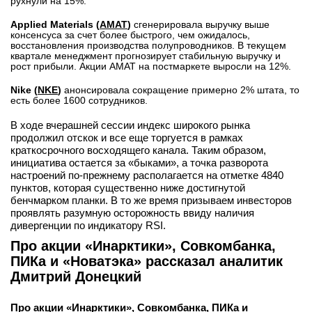
рухнули на 15%.
Applied Materials (
AMAT
)
сгенерировала выручку выше
консенсуса за счет более быстрого, чем ожидалось,
восстановления производства полупроводников. В текущем
квартале менеджмент прогнозирует стабильную выручку и
рост прибыли. Акции AMAT на постмаркете выросли на 12%.
Nike (
NKE
)
анонсировала сокращение примерно 2% штата, то
есть более 1600 сотрудников.
В ходе вчерашней сессии индекс широкого рынка
продолжил отскок и все еще торгуется в рамках
краткосрочного восходящего канала. Таким образом,
инициатива остается за «быками», а точка разворота
настроений по-прежнему располагается на отметке 4840
пунктов, которая существенно ниже достигнутой
бенчмарком планки. В то же время призываем инвесторов
проявлять разумную осторожность ввиду наличия
дивергенции по индикатору RSI.
Про акции «Инарктики», Совкомбанка,
ПИКа и «Новатэка» рассказал аналитик
Дмитрий Донецкий
Про акции «Инарктики», Совкомбанка, ПИКа и