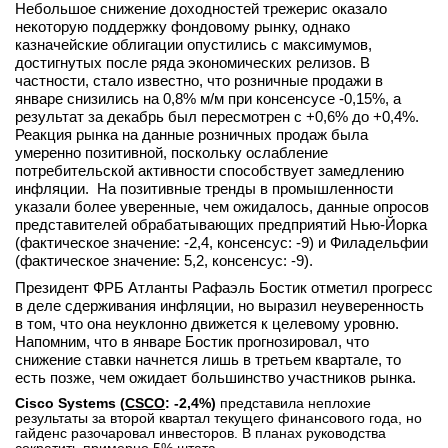
Небольшое снижение доходностей трежерис оказало
вконтакте
некоторую поддержку фондовому рынку, однако
телеграм
казначейские облигации опустились с максимумов,
достигнутых после ряда экономических релизов. В
частности, стало известно, что розничные продажи в
Стать автором
январе снизились на 0,8% м/м при консенсусе -0,15%, а
результат за декабрь был пересмотрен с +0,6% до +0,4%.
Вход
Реакция рынка на данные розничных продаж была
умеренно позитивной, поскольку ослабление
потребительской активности способствует замедлению
инфляции. На позитивные тренды в промышленности
указали более уверенные, чем ожидалось, данные опросов
представителей обрабатывающих предприятий Нью-Йорка
(фактическое значение: -2,4, консенсус: -9) и Филадельфии
(фактическое значение: 5,2, консенсус: -9).
Президент ФРБ Атланты Рафаэль Бостик отметил прогресс
в деле сдерживания инфляции, но выразил неуверенность
в том, что она неуклонно движется к целевому уровню.
Напомним, что в январе Бостик прогнозировал, что
снижение ставки начнется лишь в третьем квартале, то
есть позже, чем ожидает большинство участников рынка.
Cisco Systems (
CSCO
: -2,4%)
представила неплохие
результаты за второй квартал текущего финансового года, но
гайденс разочаровал инвесторов. В планах руководства