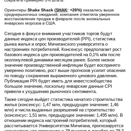
сократить примерно 5% штата.
Ориентиры
Shake Shack (
SHAK
: +26%)
оказались выше
среднерыночных ожиданий, компания отметила уверенное
восстановление продаж в феврале после аномальных
январских морозов в США.
Сегодня в фокусе внимания участников торгов будут
данные индекса цен производителей (PPI), статистика
рынка жилья и опрос Мичиганского университета о
настроениях потребителей. Консенсус предполагает рост
базового индекса цен производителей на 0,1% м/м после
околонулевой динамики месяцем ранее. Более низкое
значение производственной инфляции будет воспринято
умеренно позитивно, рост выше прогнозов усилит опасения
по поводу сохранения выраженного ценового давления.
Публикация PPI будет иметь для инвестсообщества
большое значение, поскольку январские данные CPI
привели к ухудшению рыночного сентимента.
Также сегодня выйдет статистика начатого строительства
жилья (консенсус: 1,47 млн, предыдущее значение: 1,46
млн) и числа выданных разрешений на строительство
(консенсус: 1,51 млн, предыдущее значение: 1,495 млн). В
отношении индекса настроений потребителей, который
рассчитывается Университетом Мичигана, прогнозируется
незначительное изменение: с 79 пунктов в декабре до 79,3