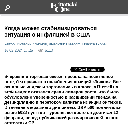
Оформить подписку
Когда может стабилизироваться
ситуация с инфляцией в США
Статьи
Автор: Виталий Кононов, аналитик Freedom Finance Global
16.02.2024 17:25
5110
Дайджесты
Lifestyle
Вчерашняя торговая сессия прошла на позитивной
ноте, без признаков ослабления позиций «быков». Все
основные индексы торговались в плюсе, а Russell на
Мероприятия
этой неделе оказался среди лидеров роста, что было
обусловлено уверенностью в расширении тренда на
Новости
дезинфляцию и перетоком капитала из акций бигтехов.
В течение вчерашнего дня индекс S&P 500 поднимался
выше 5022 пунктов –
уровня, которого он достигал 12
Интервью
февраля, перед публикацией разочаровавшей рынок
статистики CPI.