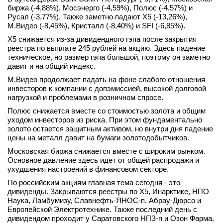
биржа (-4,88%), Мосэнерго (-4,59%), Полюс (-4,57%) и
Русал (-3,77%). Также заметно падают X5 (-13,26%),
М.Видео (-8,45%), Кристалл (-8,40%) и SFI (-6,85%).
X5 снижается из-за дивидендного гэпа после закрытия
реестра по выплате 245 рублей на акцию. Здесь падение
техническое, но размер гэпа большой, поэтому он заметно
давит и на общий индекс.
М.Видео продолжает падать на фоне слабого отношения
инвесторов к компании с допэмиссией, высокой долговой
нагрузкой и проблемами в розничном спросе.
Полюс снижается вместе со стоимостью золота и общим
уходом инвесторов из риска. При этом фундаментально
золото остается защитным активом, но внутри дня падение
цены на металл давит на бумаги золотодобытчиков.
Московская биржа снижается вместе с широким рынком.
Основное давление здесь идет от общей распродажи и
ухудшения настроений в финансовом секторе.
По российским акциям главная тема сегодня - это
дивиденды. Закрываются реестры по X5, Инарктике, НПО
Наука, Ламбумизу, Славнефть-ЯНОС-п, Абрау-Дюрсо и
Европейской Электротехнике. Также последний день с
дивидендом проходит у Саратовского НПЗ-п и Озон Фарма.