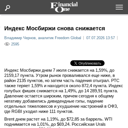
Оформить подписку
Индекс Мосбиржи снова снижается
Владимир Чернов, аналитик Freedom Global
07.07.2026 13:57
Статьи
2595
Дайджесты
Индекс Мосбиржи днем 7 июля снижается на 1,59%, до
Lifestyle
2159,17 пункта. Утром рынок проваливался еще ниже, в
район 2135 пунктов, но затем часть падения отыграл. РТС
также теряет 1,59% и находится около 872,4 пункта. Индекс
Мероприятия
голубых фишек снижается на 1,49%, до 14 289,91 пункта.
Давление остается широким, причем сегодня к общему
негативу добавились дивидендные гэпы, падение
Новости
отдельных тяжеловесов и ухудшение настроений в ОФЗ,
где RGBI уходил ниже 111 пунктов.
Интервью
Brent днем растет на 1,19%, до $72,85 за баррель. WTI
поднимается на 1,01%, до $69,24. Российская Urals