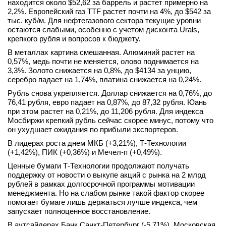
находится около $52,62 за баррель и растет примерно на
вконтакте
2,2%. Европейский газ TTF растет почти на 4%, до $542 за
телеграм
тыс. куб/м. Для нефтегазового сектора текущие уровни
остаются слабыми, особенно с учетом дисконта Urals,
крепкого рубля и вопросов к бюджету.
Стать автором
В металлах картина смешанная. Алюминий растет на
Вход
0,57%, медь почти не меняется, олово поднимается на
3,3%. Золото снижается на 0,8%, до $4134 за унцию,
серебро падает на 1,74%, платина снижается на 0,24%.
Рубль снова укрепляется. Доллар снижается на 0,76%, до
76,41 рубля, евро падает на 0,87%, до 87,32 рубля. Юань
при этом растет на 0,21%, до 11,206 рубля. Для индекса
Мосбиржи крепкий рубль сейчас скорее минус, потому что
он ухудшает ожидания по прибыли экспортеров.
В лидерах роста днем МКБ (+3,21%), Т-Технологии
(+1,42%), ПИК (+0,36%) и Мечел-п (+0,49%).
Ценные бумаги Т-Технологии продолжают получать
поддержку от новости о выкупе акций с рынка на 2 млрд
рублей в рамках долгосрочной программы мотивации
менеджмента. Но на слабом рынке такой фактор скорее
помогает бумаге лишь держаться лучше индекса, чем
запускает полноценное восстановление.
В аутсайдерах Банк Санкт-Петербург (-5,71%), Московская