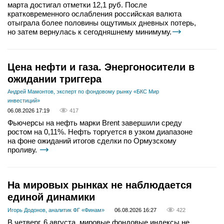
марта достигал отметки 12,1 руб. После
кратковременного ослабления российская валюта
отыграла более половины ощутимых дневных потерь,
но затем вернулась к сегодняшнему минимуму.
Цена нефти и газа. Энергоносители в
ожидании триггера
Андрей Мамонтов, эксперт по фондовому рынку «БКС Мир
инвестиций»
06.08.2026 17:19
417
Фьючерсы на нефть марки Brent завершили среду
ростом на 0,11%. Нефть торгуется в узком диапазоне
на фоне ожиданий итогов сделки по Ормузскому
проливу.
На мировых рынках не наблюдается
единой динамики
Игорь Додонов, аналитик ФГ «Финам»
06.08.2026 16:27
422
В четверг, 6 августа, мировые фондовые индексы не