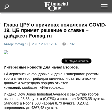
Оформить подписку
Глава ЦРУ о причинах появления COVID-
19, ЦБ примет решение о ставке –
дайджест Fomag.ru
Статьи
Автор: fomag.ru
23.07.2021 12:56
6732
Дайджесты
Lifestyle
Интересные новости для начала торгов.
• Американские фондовые индексы завершили ростом
Мероприятия
торги в четверг, трейдеры оценивали статистические
данные и очередную порцию отчетов
компаний,
сообщает
«Интерфакс».
Новости
Индекс Dow Jones Industrial Average к закрытию торгов
вырос на 25,35 пункта (0,07%) и составил 34823,35 пункта.
Интервью
Standard & Poor's 500 набрал 8,79 пункта (0,20%),
поднявшись до 4367,48 пункта.