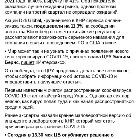
2021 года на 40%, выручку на 41%. Оба показателя
оказались лучше ожиданий рынка, однако прогнозы
компании на третий квартал не оправдали ожиданий.
Акции Didi Global, крупнейшего в КНР сервиса онлайн-
заказа такси,
подешевели на 11,3%
на сообщении
агентства Bloomberg о том, что китайские регуляторы
рассматривают возможность серьезного наказания для
компании в связи с проведением IPO в США в июне.
• Мир может так и не узнать о причинах появления нового
типа коронавируса COVID-19, считает
глава ЦРУ Уильям
Бернс
,
пишет
«Интерфакс».
Он пообещал, что ЦРУ продолжат делать все возможное,
чтобы собрать информацию об истоках COVID-19 и
«предоставить наилучшие ответы».
Первым известным очагом распространения коронавируса
COVID-19 стал китайский город Ухань. Однако до сих пор
неясно, как вирус попал туда и как начал распространяться
среди людей.
Ранее эксперты назвали крайне маловероятной версию об
инциденте в лаборатории в КНР, который мог стать
причиной распространения COVID-19.
•
Сегодня в 13.30 мск ЦБ опубликует решение о