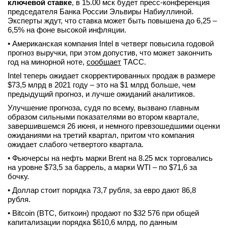
ключевой ставке
, в 15.00 мск будет пресс-конференция
председателя Банка России Эльвиры Набиуллиной.
Эксперты ждут, что ставка может быть повышена до 6,25 –
6,5% на фоне высокой инфляции.
• Американская компания Intel в четверг повысила годовой
прогноз выручки, при этом допустив, что может закончить
год на минорной ноте,
сообщает
ТАСС.
Intel теперь ожидает скорректированных продаж в размере
$73,5 млрд в 2021 году – это на $1 млрд больше, чем
предыдущий прогноз, и лучше ожиданий аналитиков.
Улучшение прогноза, судя по всему, вызвано главным
образом сильными показателями во втором квартале,
завершившемся 26 июня, и немного превзошедшими оценки
ожиданиями на третий квартал, притом что компания
ожидает слабого четвертого квартала.
• Фьючерсы на нефть марки Brent на 8.25 мск торговались
на уровне $73,5 за баррель, а марки WTI – по $71,6 за
бочку.
• Доллар стоит порядка 73,7 рубля, за евро дают 86,8
рубля.
• Bitcoin (BTC, биткоин) продают по $32 576 при общей
капитализации порядка $610,6 млрд, по данным