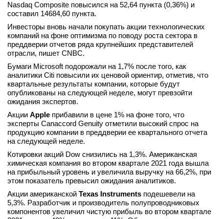
Nasdaq Composite повысился на 52,64 пункта (0,36%) и
вконтакте
составил 14684,60 пункта.
телеграм
Инвесторы вновь начали покупать акции технологических
компаний на фоне оптимизма по поводу роста сектора в
Стать автором
преддверии отчетов ряда крупнейших представителей
отрасли, пишет CNBC.
Вход
Бумаги Microsoft подорожали на 1,7% после того, как
аналитики Citi повысили их ценовой ориентир, отметив, что
квартальные результаты компании, которые будут
опубликованы на следующей неделе, могут превзойти
ожидания экспертов.
Акции
Apple
прибавили в цене 1% на фоне того, что
эксперты Canaccord Genuity отметили высокий спрос на
продукцию компании в преддверии ее квартального отчета
на следующей неделе.
Котировки акций Dow снизились на 1,3%. Американская
химическая компания во втором квартале 2021 года вышла
на прибыльный уровень и увеличила выручку на 66,2%, при
этом показатель превысил ожидания аналитиков.
Акции американской
Texas Instruments
подешевели на
5,3%. Разработчик и производитель полупроводниковых
компонентов увеличил чистую прибыль во втором квартале