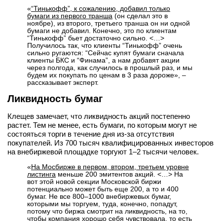
«
“Тинькофф”, к сожалению, добавил только
вконтакте
бумаги из первого транша
(он сделал это в
телеграм
ноябре), из второго, третьего транша он ни одной
бумаги не добавил. Конечно, это по клиентам
“Тинькофф” бьет достаточно сильно. <…>
Стать автором
Получилось так, что клиенты “Тинькофф” очень
сильно ругаются: “Сейчас купят бумаги сначала
Вход
клиенты БКС и “Финама”, а нам добавят акции
через полгода, как случилось в прошлый раз, и мы
будем их покупать по ценам в 3 раза дороже», –
рассказывает эксперт.
Ликвидность бумаг
Клещев замечает, что ликвидность акций постепенно
растет. Тем не менее, есть бумаги, по которым могут не
состояться торги в течение дня из-за отсутствия
покупателей. Из 700 тысяч квалифицированных инвесторов
на внебиржевой площадке торгуют 1–2 тысячи человек.
«
На Мосбирже в первом, втором, третьем уровне
листинга
меньше 200 эмитентов акций. <…> На
вот этой новой секции Московской биржи
потенциально может быть еще 200, а то и 400
бумаг. Не все 800–1000 внебиржевых бумаг,
которыми мы торгуем, туда, конечно, попадут,
потому что биржа смотрит на ликвидность, на то,
чтобы компания хорошо себя чувствовала, то есть