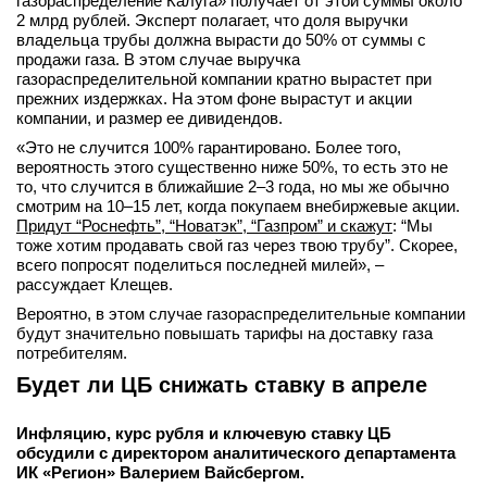
газораспределение Калуга» получает от этой суммы около
2 млрд рублей. Эксперт полагает, что доля выручки
владельца трубы должна вырасти до 50% от суммы с
продажи газа. В этом случае выручка
газораспределительной компании кратно вырастет при
прежних издержках. На этом фоне вырастут и акции
компании, и размер ее дивидендов.
«Это не случится 100% гарантировано. Более того,
вероятность этого существенно ниже 50%, то есть это не
то, что случится в ближайшие 2–3 года, но мы же обычно
смотрим на 10–15 лет, когда покупаем внебиржевые акции.
Придут “Роснефть”, “Новатэк”, “Газпром” и скажут
: “Мы
тоже хотим продавать свой газ через твою трубу”. Скорее,
всего попросят поделиться последней милей», –
рассуждает Клещев.
Вероятно, в этом случае газораспределительные компании
будут значительно повышать тарифы на доставку газа
потребителям.
Будет ли ЦБ снижать ставку в апреле
Инфляцию, курс рубля и ключевую ставку ЦБ
обсудили с директором аналитического департамента
ИК «Регион» Валерием Вайсбергом.