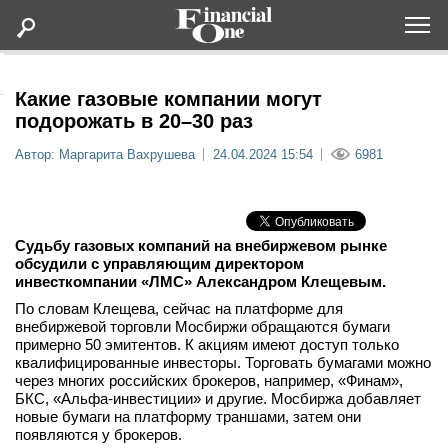
Оформить подписку
Какие газовые компании могут
подорожать в 20–30 раз
Статьи
Автор: Маргарита Вахрушева
24.04.2024 15:54
6981
Дайджесты
Судьбу газовых компаний на внебиржевом рынке
Lifestyle
обсудили с управляющим директором
инвесткомпании «ЛМС» Александром Клещевым.
Мероприятия
По словам Клещева, сейчас на платформе для
внебиржевой торговли Мосбиржи обращаются бумаги
примерно 50 эмитентов. К акциям имеют доступ только
Новости
квалифицированные инвесторы. Торговать бумагами можно
через многих российских брокеров, например, «Финам»,
БКС, «Альфа-инвестиции» и другие. Мосбиржа добавляет
Интервью
новые бумаги на платформу траншами, затем они
появляются у брокеров.