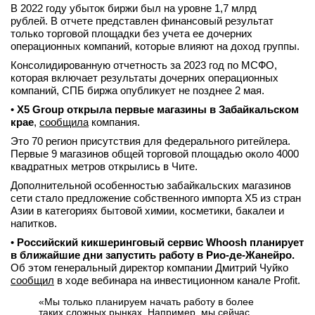
В 2022 году убыток биржи был на уровне 1,7 млрд
рублей.
В отчете представлен финансовый результат
только торговой площадки без учета ее дочерних
операционных компаний, которые влияют на доход группы.
Консолидированную отчетность за 2023 год по МСФО,
которая включает результаты дочерних операционных
компаний, СПБ биржа опубликует не позднее 2 мая.
•
X5 Group открыла первые магазины в Забайкальском
крае
,
сообщила
компания.
Это 70 регион присутствия для федерального ритейлера.
Первые 9 магазинов общей торговой площадью около 4000
квадратных метров открылись в Чите.
Дополнительной особенностью забайкальских магазинов
сети стало предложение собственного импорта Х5 из стран
Азии в категориях бытовой химии, косметики, бакалеи и
напитков.
•
Российский кикшеринговый сервис Whoosh планирует
в ближайшие дни запустить работу в Рио-де-Жанейро.
Об этом генеральный директор компании Дмитрий Чуйко
сообщил
в ходе вебинара на инвестиционном канале Profit.
«Мы только планируем начать работу в более
таких сложных рынках. Например, мы сейчас