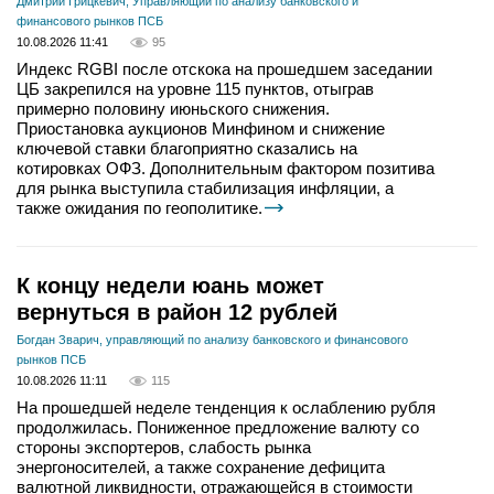
Дмитрий Грицкевич, Управляющий по анализу банковского и
финансового рынков ПСБ
10.08.2026 11:41
95
Индекс RGBI после отскока на прошедшем заседании
ЦБ закрепился на уровне 115 пунктов, отыграв
примерно половину июньского снижения.
Приостановка аукционов Минфином и снижение
ключевой ставки благоприятно сказались на
котировках ОФЗ. Дополнительным фактором позитива
для рынка выступила стабилизация инфляции, а
также ожидания по геополитике.
К концу недели юань может
вернуться в район 12 рублей
Богдан Зварич, управляющий по анализу банковского и финансового
рынков ПСБ
10.08.2026 11:11
115
На прошедшей неделе тенденция к ослаблению рубля
продолжилась. Пониженное предложение валюту со
стороны экспортеров, слабость рынка
энергоносителей, а также сохранение дефицита
валютной ликвидности, отражающейся в стоимости