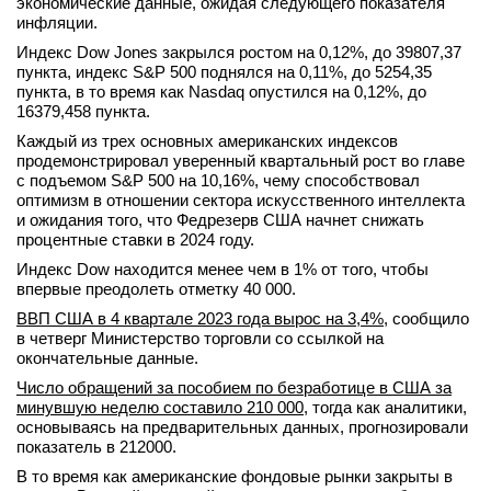
экономические данные, ожидая следующего показателя
инфляции.
Индекс Dow Jones закрылся ростом на 0,12%, до 39807,37
пункта, индекс S&P 500 поднялся на 0,11%, до 5254,35
пункта​, в то время как ​Nasdaq опустился на 0,12%, до
16379,458 пункта​.
Каждый из трех основных американских индексов
продемонстрировал уверенный квартальный рост во главе
с подъемом S&P 500 на 10,16%, чему способствовал
оптимизм в отношении сектора искусственного интеллекта
и ожидания того, что Федрезерв США начнет снижать
процентные ставки в 2024 году.
Индекс Dow находится менее чем в 1% от того, чтобы
впервые преодолеть отметку 40 000.
ВВП США в 4 квартале 2023 года вырос на 3,4%
, сообщило
в четверг Министерство торговли со ссылкой на
окончательные данные.
Число обращений за пособием по безработице в США за
минувшую неделю составило 210 000
​​, тогда как аналитики,
основываясь на предварительных данных, прогнозировали
показатель в 212000.
В то время как американские фондовые рынки закрыты в