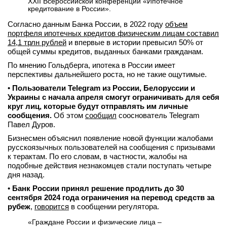
XXII Всероссийской конференции «Ипотечное
кредитование в России».
вконтакте
телеграм
Согласно данным Банка России, в 2022 году
объем
портфеля ипотечных кредитов физическим лицам составил
14,1 трлн рублей
и впервые в истории превысил 50% от
Стать автором
общей суммы кредитов, выданных банками гражданам.
Вход
По мнению Гольдберга, ипотека в России имеет
перспективы дальнейшего роста, но не такие ощутимые.
•
Пользователи Telegram из России, Белоруссии и
Украины с начала апреля смогут ограничивать для себя
круг лиц, которые будут отправлять им личные
сообщения.
Об этом
сообщил
сооснователь Telegram
Павел Дуров.
Бизнесмен объяснил появление новой функции жалобами
русскоязычных пользователей на сообщения с призывами
к терактам. По его словам, в частности, жалобы на
подобные действия незнакомцев стали поступать четыре
дня назад.
•
Банк России принял решение продлить до 30
сентября 2024 года ограничения на перевод средств за
рубеж
,
говорится
в сообщении регулятора.
«Граждане России и физические лица –