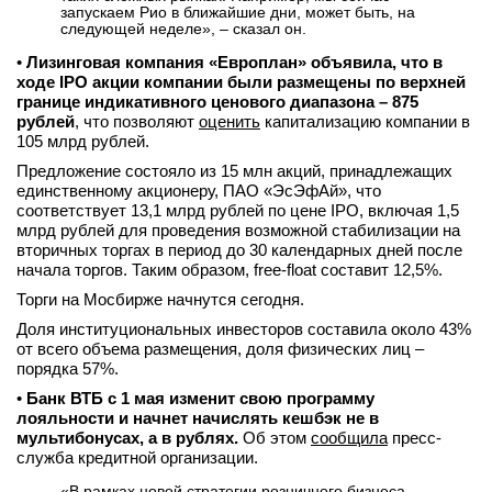
запускаем Рио в ближайшие дни, может быть, на
следующей неделе», – сказал он.
•
Лизинговая компания «Европлан» объявила, что в
ходе IPO акции компании были размещены по верхней
границе индикативного ценового диапазона – 875
рублей
, что позволяют
оценить
капитализацию компании в
105 млрд рублей.
Предложение состояло из 15 млн акций, принадлежащих
единственному акционеру, ПАО «ЭсЭфАй», что
соответствует 13,1 млрд рублей по цене IPO, включая 1,5
млрд рублей для проведения возможной стабилизации на
вторичных торгах в период до 30 календарных дней после
начала торгов. Таким образом, free-float составит 12,5%.
Торги на Мосбирже начнутся сегодня.
Доля институциональных инвесторов составила около 43%
от всего объема размещения, доля физических лиц –
порядка 57%.
•
Банк ВТБ с 1 мая изменит свою программу
лояльности и начнет начислять кешбэк не в
мультибонусах, а в рублях.
Об этом
сообщила
пресс-
служба кредитной организации.
«
В рамках новой стратегии розничного бизнеса