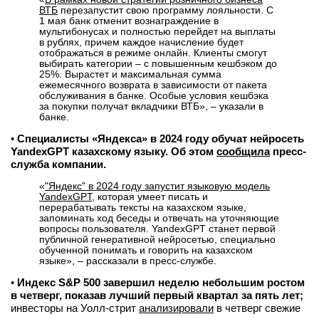
ВТБ
перезапустит свою программу лояльности. С
1 мая банк отменит вознаграждение в
мультибонусах и полностью перейдет на выплаты
в рублях, причем каждое начисление будет
отображаться в режиме онлайн. Клиенты смогут
выбирать категории – с повышенным кешбэком до
25%. Вырастет и максимальная сумма
ежемесячного возврата в зависимости от пакета
обслуживания в банке. Особые условия кешбэка
за покупки получат вкладчики ВТБ», – указали в
банке.
•
Специалисты «Яндекса» в 2024 году обучат нейросеть
YandexGPT казахскому языку. Об этом
сообщила
пресс-
служба компании.
«
"Яндекс" в 2024 году запустит языковую модель
YandexGPT
, которая умеет писать и
перерабатывать тексты на казахском языке,
запоминать ход беседы и отвечать на уточняющие
вопросы пользователя. YandexGPT станет первой
публичной генеративной нейросетью, специально
обученной понимать и говорить на казахском
языке», – рассказали в пресс-службе.
•
Индекс S&P 500 завершил неделю небольшим ростом
в четверг, показав лучший первый квартал за пять лет;
инвесторы на Уолл-стрит
анализировали
в четверг свежие