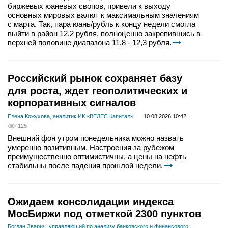
биржевых юаневых свопов, привели к выходу
основных мировых валют к максимальным значениям
с марта. Так, пара юань/рубль к концу недели смогла
выйти в район 12,2 рубля, полноценно закрепившись в
верхней половине диапазона 11,8 - 12,3 рубля.
Российский рынок сохраняет базу
для роста, ждет геополитических и
корпоративных сигналов
Елена Кожухова, аналитик ИК «ВЕЛЕС Капитал»
10.08.2026 10:42
125
Внешний фон утром понедельника можно назвать
умеренно позитивным. Настроения за рубежом
преимущественно оптимистичны, а цены на нефть
стабильны после падения прошлой недели.
Ожидаем консолидации индекса
МосБиржи под отметкой 2300 пунктов
Богдан Зварич, управляющий по анализу банковского и финансового