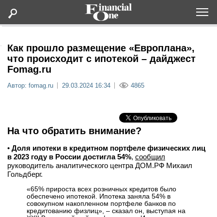
Оформить подписку
Как прошло размещение «Европлана»,
что происходит с ипотекой – дайджест
Fomag.ru
Статьи
Автор: fomag.ru
29.03.2024 16:34
4865
Дайджесты
Lifestyle
На что обратить внимание?
Мероприятия
•
Доля ипотеки в кредитном портфеле физических лиц
в 2023 году в России достигла 54%
,
сообщил
руководитель аналитического центра ДОМ.РФ Михаил
Новости
Гольдберг.
«65% прироста всех розничных кредитов было
обеспечено ипотекой. Ипотека заняла 54% в
Интервью
совокупном накопленном портфеле банков по
кредитованию физлиц», – сказал он, выступая на