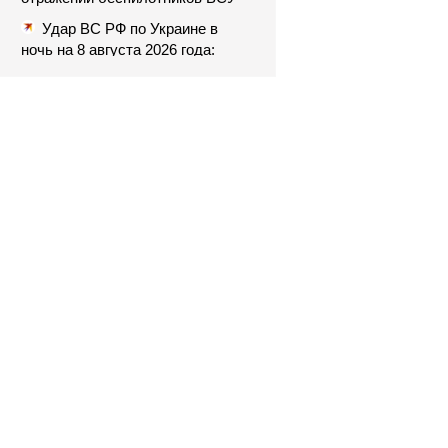
Удар ВС РФ по Украине в
ночь на 8 августа 2026 года:
список пораженных целей в
Киеве, удар по Fire Point с
ракетами "Фламинго"