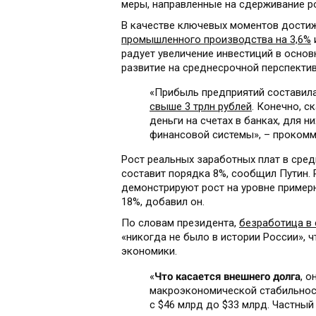
меры, направленные на сдерживание ро
В качестве ключевых моментов дости
промышленного производства на 3,6%
радует увеличение инвестиций в основн
развитие на среднесрочной перспектив
«Прибыль предприятий составила
свыше 3 трлн рублей
. Конечно, с
деньги на счетах в банках, для н
финансовой системы», – прокомм
Рост реальных заработных плат в сред
составит порядка 8%, сообщил Путин.
демонстрируют рост на уровне пример
18%, добавил он.
По словам президента,
безработица в 
«никогда не было в истории России», 
экономики.
Что касается внешнего долга
«
, о
макроэкономической стабильност
с $46 млрд до $33 млрд. Частный