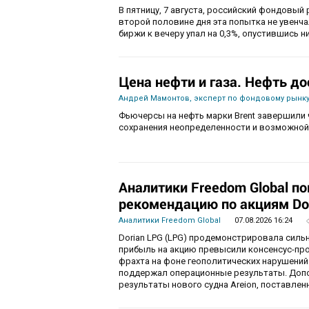
В пятницу, 7 августа, российский фондовый 
второй половине дня эта попытка не увенч
биржи к вечеру упал на 0,3%, опустившись ни
Цена нефти и газа. Нефть до
Андрей Мамонтов, эксперт по фондовому рынку
Фьючерсы на нефть марки Brent завершили 
сохранения неопределенности и возможной
Аналитики Freedom Global п
рекомендацию по акциям Do
Аналитики Freedom Global
07.08.2026 16:24
Dorian LPG (LPG) продемонстрировала силь
прибыль на акцию превысили консенсус-пр
фрахта на фоне геополитических нарушений
поддержал операционные результаты. Доп
результаты нового судна Areion, поставленн