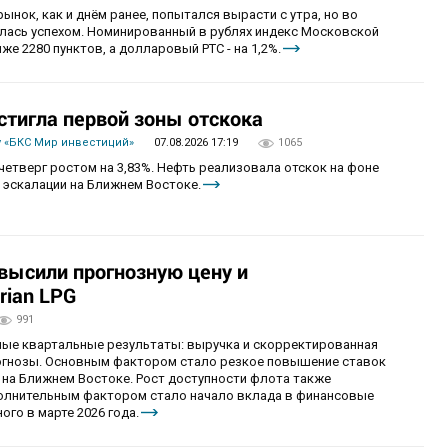
рынок, как и днём ранее, попытался вырасти с утра, но во
алась успехом. Номинированный в рублях индекс Московской
же 2280 пунктов, а долларовый РТС - на 1,2%.
стигла первой зоны отскока
 «БКС Мир инвестиций»
07.08.2026 17:19
1065
четверг ростом на 3,83%. Нефть реализовала отскок на фоне
 эскалации на Ближнем Востоке.
овысили прогнозную цену и
rian LPG
991
ные квартальные результаты: выручка и скорректированная
огнозы. Основным фактором стало резкое повышение ставок
 на Ближнем Востоке. Рост доступности флота также
олнительным фактором стало начало вклада в финансовые
ого в марте 2026 года.