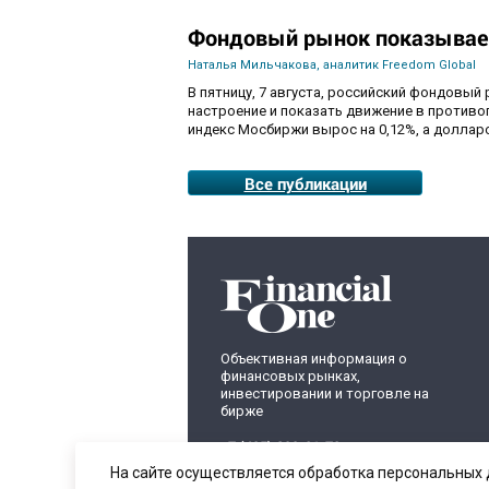
Фондовый рынок показывае
Наталья Мильчакова, аналитик Freedom Global
В пятницу, 7 августа, российский фондовый
настроение и показать движение в противо
индекс Мосбиржи вырос на 0,12%, а долларо
Все публикации
Объективная информация о
финансовых рынках,
инвестировании и торговле на
бирже
+7 (495) 899-01-70
info@fomag.ru
На сайте осуществляется обработка персональных 