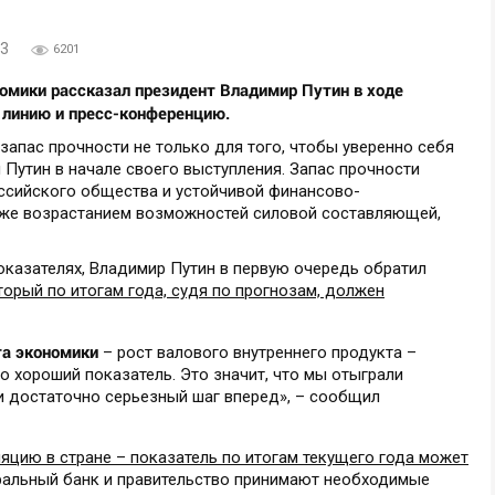
43
6201
омики рассказал президент Владимир Путин в ходе
линию и пресс-конференцию.
апас прочности не только для того, чтобы уверенно себя
л Путин в начале своего выступления. Запас прочности
ссийского общества и устойчивой финансово-
кже возрастанием возможностей силовой составляющей,
оказателях, Владимир Путин в первую очередь обратил
торый по итогам года, судя по прогнозам, должен
та экономики
– рост валового внутреннего продукта –
то хороший показатель. Это значит, что мы отыграли
и достаточно серьезный шаг вперед», – сообщил
яцию в стране – показатель по итогам текущего года может
тральный банк и правительство принимают необходимые