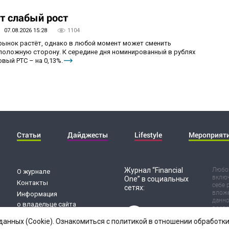
т слабый рост
07.08.2026 15:28
1104
 рынок растёт, однако в любой момент может сменить
положную сторону. К середине дня номинированный в рублях
вый РТС – на 0,13%.
Статьи
Дайджесты
Lifestyle
Мероприят
Журнал “Financial
Любог
О журнале
включ
One” в социальных
Контакты
себе 
сетях:
вложе
Информация
данно
о владельце сайта
воспр
Обработка
Испол
данных (Cookie). Ознакомиться с политикой в отношении обработ
риск 
персональных данных