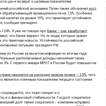
ста цен и возврат к целевым показателям.
жений российской экономики Путин также обозначил
рост
и обрабатывающей промышленности на 7,5%. Особенно
ой капитал на уровне 10%, что гарантирует устойчивое
е, сообщил президент.
 +24%. Я уже не говорю про
банки – они заработают
кажут, что банки жируют. Но те люди, которые хранят
их это приятная новость. Устойчивость российской
ентировал ситуацию президент РФ.
нем по России за вычетом инфляции по итогам года
 Реальные располагаемые доходы населения также
но 5%. С первого января МРОТ в России будет повышен на
стране находится на рекордно низком уровне – 2,9%
, чего
что является отличным показателем текущего состояния
н сокращается, что тоже говорит и о
и, и о финансовой стабильности. Госдолг сократился
 внешний долг также сократился – компании исправно