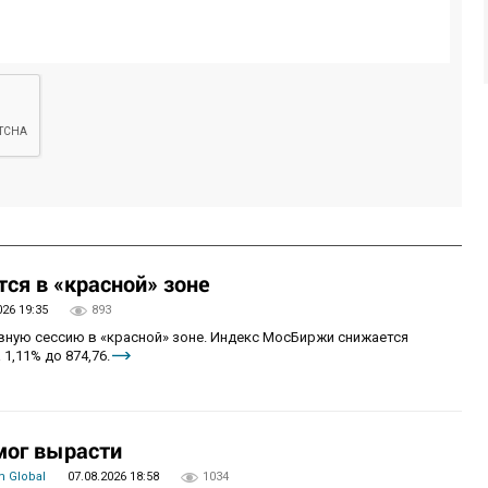
ся в «красной» зоне
026 19:35
893
овную сессию в «красной» зоне. Индекс МосБиржи снижается
 1,11% до 874,76.
мог вырасти
 Global
07.08.2026 18:58
1034