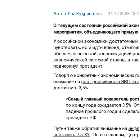
Автор: Яна Кудрявцева
14.12.2023 18:
О текущем состоянии российской экон
мероприятия, объединяющего прямую 
У российской экономики достаточный з
чувствовать, но и идти вперед, отмети
обеспечен высокой консолидацией ро
экономической системой страны, а та
подчеркнул президент.
Говоря о конкретных экономических п
внимание на
рост российского ВВП, ко
достигнуть 3,5%
.
Самый главный показатель рос
«
по концу года ожидается 3,5%. Э
падение прошлого года и сделал
президент РФ.
Путин также обратил внимание на
инфл
составить 7,5-8%
. По его словам, Цен