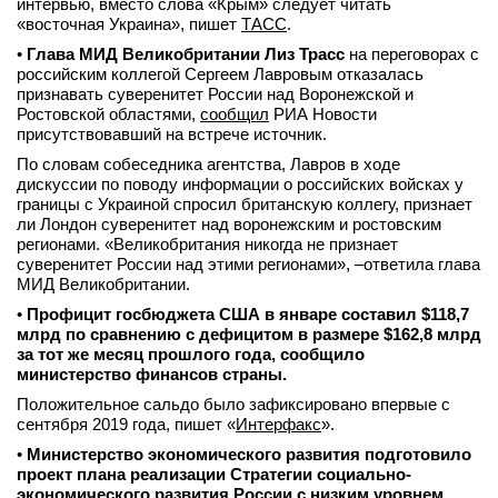
интервью, вместо слова «Крым» следует читать
«восточная Украина», пишет
ТАСС
.
•
Глава МИД Великобритании Лиз Трасс
на переговорах с
российским коллегой Сергеем Лавровым отказалась
признавать суверенитет России над Воронежской и
Ростовской областями,
сообщил
РИА Новости
присутствовавший на встрече источник.
По словам собеседника агентства, Лавров в ходе
дискуссии по поводу информации о российских войсках у
границы с Украиной спросил британскую коллегу, признает
ли Лондон суверенитет над воронежским и ростовским
регионами. «Великобритания никогда не признает
суверенитет России над этими регионами», –ответила глава
МИД Великобритании.
•
Профицит госбюджета США в январе составил $118,7
млрд по сравнению с дефицитом в размере $162,8 млрд
за тот же месяц прошлого года, сообщило
министерство финансов страны.
Положительное сальдо было зафиксировано впервые с
сентября 2019 года, пишет «
Интерфакс
».
•
Министерство экономического развития подготовило
проект плана реализации Стратегии социально-
экономического развития России с низким уровнем