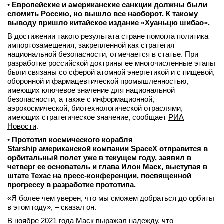
•
Европейские и американские санкции должны были
сломить Россию, но вышло все наоборот. К такому
выводу пришло китайское издание «Хуаньцю шибао».
В достижении такого результата стране помогла политика
импортозамещения, закрепленной как стратегия
национальной безопасности, отмечается в статье. При
разработке российской доктрины ее многочисленные этапы
были связаны со сферой атомной энергетикой и с пищевой,
оборонной и фармацевтической промышленностью,
имеющих ключевое значение для национальной
безопасности, а также с информационной,
аэрокосмической, биотехнологической отраслями,
имеющих стратегическое значение, сообщает
РИА
Новости
.
•
Прототип космического корабля
Starship американской компании SpaceX отправится в
орбитальный полет уже в текущем году, заявил в
четверг ее основатель и глава Илон Маск, выступая в
штате Техас на пресс-конференции, посвященной
прогрессу в разработке прототипа.
«Я более чем уверен, что мы сможем добраться до орбиты
в этом году», – сказал он.
В ноябре 2021 года Маск выражал надежду, что