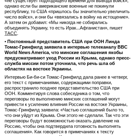
«не существует подходящего времени для вывода войск»,
однако если бы американские военные не покинули
вконтакте
телеграм
республику, то США «пришлось бы значительно увеличить
число войск», и они бы «ввязались в войну на истощение».
А затем он добавил: «Мы никогда не собирались
Стать автором
объединять Украину, то есть Ирак...Афганистан», пишет
ТАСС
.
Вход
•
Постоянный представитель США при ООН Линда
Томас-Гринфилд заявила в интервью телеканалу BBC
World News America, что минские соглашения якобы
предусматривают уход России из Крыма, однако пресс-
служба миссии потом уточнила, что речь шла об
областях на востоке Украины.
Интервью Би-би-си Томас-Гринфилд дала ранее в четверг,
его текст с примечаниями, содержащими поправки,
распространило позднее представительство США при
ООН. Комментируя слова собеседника о том, что
переговоры по выполнению минских соглашений могут
привести к усилению влияния России на востоке Украины,
Томас-Гринфилд заявила: «Частью соглашений было то,
что они уйдут из Крыма. Они этого не сделали. Так что эти
переговоры будут возможностью оказать давление на
Россию, чтобы она подтвердила готовность выполнять
соглашения». Как говорится в примечаниях к тексту