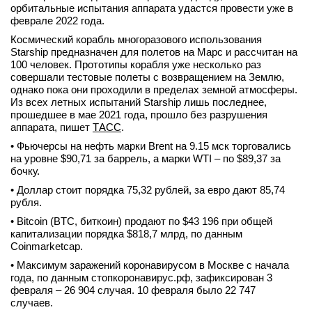
орбитальные испытания аппарата удастся провести уже в
феврале 2022 года.
Космический корабль многоразового использования
Starship предназначен для полетов на Марс и рассчитан на
100 человек. Прототипы корабля уже несколько раз
совершали тестовые полеты с возвращением на Землю,
однако пока они проходили в пределах земной атмосферы.
Из всех летных испытаний Starship лишь последнее,
прошедшее в мае 2021 года, прошло без разрушения
аппарата, пишет
ТАСС
.
• Фьючерсы на нефть марки Brent на 9.15 мск торговались
на уровне $90,71 за баррель, а марки WTI – по $89,37 за
бочку.
• Доллар стоит порядка 75,32 рублей, за евро дают 85,74
рубля.
• Bitcoin (BTC, биткоин) продают по $43 196 при общей
капитализации порядка $818,7 млрд, по данным
Coinmarketcap.
• Максимум заражений коронавирусом в Москве с начала
года, по данным стопкоронавирус.рф, зафиксирован 3
февраля – 26 904 случая. 10 февраля было 22 747
случаев.