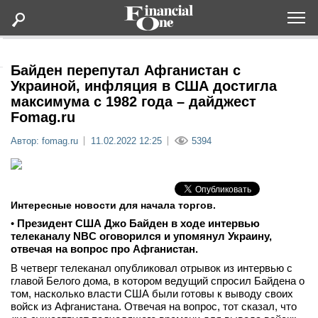
Оформить подписку
Байден перепутал Афганистан с
Украиной, инфляция в США достигла
максимума с 1982 года – дайджест
Статьи
Fomag.ru
Автор: fomag.ru
11.02.2022 12:25
5394
Дайджесты
Lifestyle
Интересные новости для начала торгов.
Мероприятия
•
Президент США Джо Байден в ходе интервью
телеканалу NBC оговорился и упомянул Украину,
отвечая на вопрос про Афганистан.
Новости
В четверг телеканал опубликовал отрывок из интервью с
главой Белого дома, в котором ведущий спросил Байдена о
Интервью
том, насколько власти США были готовы к выводу своих
войск из Афганистана. Отвечая на вопрос, тот сказал, что