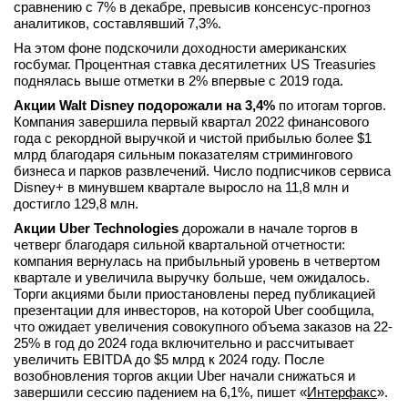
сравнению с 7% в декабре, превысив консенсус-прогноз
аналитиков, составлявший 7,3%.
На этом фоне подскочили доходности американских
госбумаг. Процентная ставка десятилетних US Treasuries
поднялась выше отметки в 2% впервые с 2019 года.
Акции Walt Disney подорожали на 3,4%
по итогам торгов.
Компания завершила первый квартал 2022 финансового
года с рекордной выручкой и чистой прибылью более $1
млрд благодаря сильным показателям стримингового
бизнеса и парков развлечений. Число подписчиков сервиса
Disney+ в минувшем квартале выросло на 11,8 млн и
достигло 129,8 млн.
Акции Uber Technologies
дорожали в начале торгов в
четверг благодаря сильной квартальной отчетности:
компания вернулась на прибыльный уровень в четвертом
квартале и увеличила выручку больше, чем ожидалось.
Торги акциями были приостановлены перед публикацией
презентации для инвесторов, на которой Uber сообщила,
что ожидает увеличения совокупного объема заказов на 22-
25% в год до 2024 года включительно и рассчитывает
увеличить EBITDA до $5 млрд к 2024 году. После
возобновления торгов акции Uber начали снижаться и
завершили сессию падением на 6,1%, пишет «
Интерфакс
».