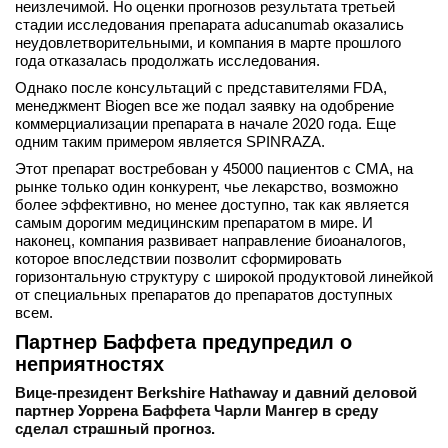
неизлечимой. Но оценки прогнозов результата третьей
стадии исследования препарата aducanumab оказались
неудовлетворительными, и компания в марте прошлого
года отказалась продолжать исследования.
Однако после консультаций с представителями FDA,
менеджмент Biogen все же подал заявку на одобрение
коммерциализации препарата в начале 2020 года. Еще
одним таким примером является SPINRAZA.
Этот препарат востребован у 45000 пациентов с СМА, на
рынке только один конкурент, чье лекарство, возможно
более эффективно, но менее доступно, так как является
самым дорогим медицинским препаратом в мире. И
наконец, компания развивает направление биоаналогов,
которое впоследствии позволит сформировать
горизонтальную структуру с широкой продуктовой линейкой
от специальных препаратов до препаратов доступных
всем.
Партнер Баффета предупредил о
неприятностях
Вице-президент Berkshire Hathaway и давний деловой
партнер Уоррена Баффета Чарли Мангер в среду
сделал страшный прогноз.