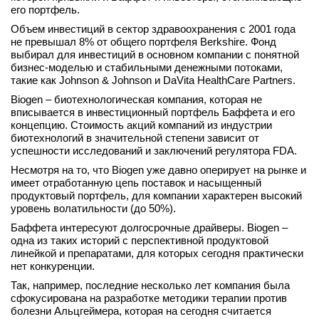
его портфель.
вконтакте
телеграм
Объем инвестиций в сектор здравоохранения с 2001 года
не превышал 8% от общего портфеля Berkshire. Фонд
выбирал для инвестиций в основном компании с понятной
Стать автором
бизнес-моделью и стабильными денежными потоками,
такие как Johnson & Johnson и DaVita HealthCare Partners.
Вход
Biogen – биотехнологическая компания, которая не
вписывается в инвестиционный портфель Баффета и его
концепцию. Стоимость акций компаний из индустрии
биотехнологий в значительной степени зависит от
успешности исследований и заключений регулятора FDA.
Несмотря на то, что Biogen уже давно оперирует на рынке и
имеет отработанную цепь поставок и насыщенный
продуктовый портфель, для компании характерен высокий
уровень волатильности (до 50%).
Баффета интересуют долгосрочные драйверы. Biogen –
одна из таких историй с перспективной продуктовой
линейкой и препаратами, для которых сегодня практически
нет конкуренции.
Так, например, последние несколько лет компания была
сфокусирована на разработке методики терапии против
болезни Альцгеймера, которая на сегодня считается