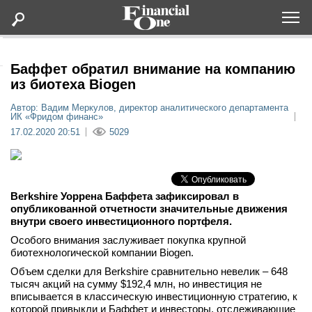
Оформить подписку
Баффет обратил внимание на компанию
из биотеха Biogen
Статьи
Автор: Вадим Меркулов, директор аналитического департамента
ИК «Фридом финанс»
17.02.2020 20:51
5029
Дайджесты
Lifestyle
Berkshire Уоррена Баффета зафиксировал в
опубликованной отчетности значительные движения
Мероприятия
внутри своего инвестиционного портфеля.
Особого внимания заслуживает покупка крупной
Новости
биотехнологической компании Biogen.
Объем сделки для Berkshire сравнительно невелик – 648
Интервью
тысяч акций на сумму $192,4 млн, но инвестиция не
вписывается в классическую инвестиционную стратегию, к
которой привыкли и Баффет и инвесторы, отслеживающие